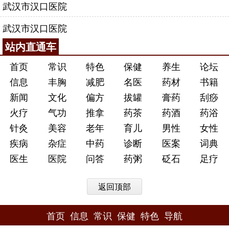
武汉市汉口医院
武汉市汉口医院
站内直通车
首页
常识
特色
保健
养生
论坛
信息
丰胸
减肥
名医
药材
书籍
新闻
文化
偏方
拔罐
膏药
刮痧
火疗
气功
推拿
药茶
药酒
药浴
针灸
美容
老年
育儿
男性
女性
疾病
杂症
中药
诊断
医案
词典
医生
医院
问答
药粥
砭石
足疗
返回顶部
首页
信息
常识
保健
特色
导航