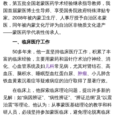
教，第五批全国老蒙医药学术经验继承指导教师，我
国首届蒙医博士生导师、享受国务院政府特殊津贴专
家。2008年被内蒙卫生厅、人事厅授予自治区名蒙
医，同年被内蒙文化厅评为自治区非物质文化遗产
——蒙医药学代表性传承人。
一、临床医疗工作
50多年来，他一直坚持临床医疗工作，积累了丰
富的临床经验，主要用蒙药和温针疗术治疗神经、消
化、心血管系统及妇
儿科
常见病，尤其对肾结石、高
血压、脑积水、睡眠型血红蛋白尿、
肿瘤
、小儿肺含
铁血黄素沉着症等疑难病症的治疗取得了显著疗效。
在临床上，他探索临床理论问题，提出许多新的
见解：如“病因辨证”、“病性辨证”、“辨证总纲”及“以震
治震”等理论。他认为：从事蒙医基础理论的教学和科
研人员，必须坚持参加蒙医临床，避免理论脱离临床