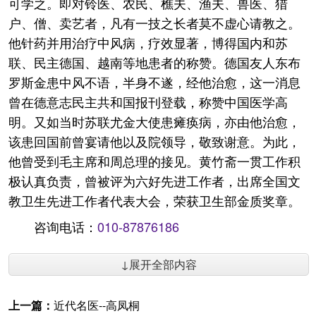
可学之。即对铃医、农民、樵夫、渔夫、兽医、猎
户、僧、卖艺者，凡有一技之长者莫不虚心请教之。
他针药并用治疗中风病，疗效显著，博得国内和苏
联、民主德国、越南等地患者的称赞。德国友人东布
罗斯金患中风不语，半身不遂，经他治愈，这一消息
曾在德意志民主共和国报刊登载，称赞中国医学高
明。又如当时苏联尤金大使患瘫痪病，亦由他治愈，
该患回国前曾宴请他以及院领导，敬致谢意。为此，
他曾受到毛主席和周总理的接见。黄竹斋一贯工作积
极认真负责，曾被评为六好先进工作者，出席全国文
教卫生先进工作者代表大会，荣获卫生部金质奖章。
咨询电话：
010-87876186
↓展开全部内容
上一篇：
近代名医--高凤桐