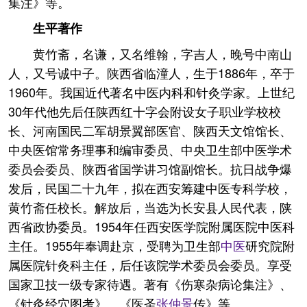
集注》等。
生平著作
黄竹斋，名谦，又名维翰，字吉人，晚号中南山
人，又号诚中子。陕西省临潼人，生于1886年，卒于
1960年。我国近代著名中医内科和针灸学家。上世纪
30年代他先后任陕西红十字会附设女子职业学校校
长、河南国民二军胡景翼部医官、陕西天文馆馆长、
中央医馆常务理事和编审委员、中央卫生部中医学术
委员会委员、陕西省国学讲习馆副馆长。抗日战争爆
发后，民国二十九年，拟在西安筹建中医专科学校，
黄竹斋任校长。解放后，当选为长安县人民代表，陕
西省政协委员。1954年任西安医学院附属医院中医科
主任。1955年奉调赴京，受聘为卫生部
中医
研究院附
属医院针灸科主任，后任该院学术委员会委员。享受
国家卫技一级专家待遇。著有《伤寒杂病论集注》、
《针灸经穴图考》、《医圣
张仲景
传》等。