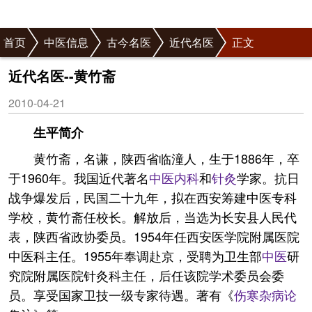
首页
中医信息
古今名医
近代名医
正文
近代名医--黄竹斋
2010-04-21
生平简介
黄竹斋，名谦，陕西省临潼人，生于1886年，卒
于1960年。我国近代著名
中医
内科
和
针灸
学家。抗日
战争爆发后，民国二十九年，拟在西安筹建中医专科
学校，黄竹斋任校长。解放后，当选为长安县人民代
表，陕西省政协委员。1954年任西安医学院附属医院
中医科主任。1955年奉调赴京，受聘为卫生部
中医
研
究院附属医院针灸科主任，后任该院学术委员会委
员。享受国家卫技一级专家待遇。著有《
伤寒杂病论