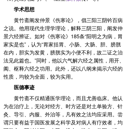
学术思想
黄竹斋阐发仲景《伤寒论》，倡三阳三阴钤百病
之说。他用现代生理学理论，解释三阴三阳，阐发仲
景六经辨证。如对《伤寒论》185条“阳明之为病，胃
家实是也”，认为“胃家括胃、小肠、大肠、胆、膀胱
在内，胆实为发黄，膀胱实为小便不利，故二证之治
法见此篇也。”同时，他以六气解六经之属性，用开、
阖、枢释六经之功用。此外，还以八纲来揭示六经的
性质，均较为全面，较为实用。
医德事迹
黄竹斋不仅精通医学理论，而且尤善临床。他认
为在治疗上，无论对经方、时方还是对土单验方、针
灸、导引、内服、外治等，凡有效之法均应采用。尝
谓只要有益于国医发展之科学及对病人有疗效者，均