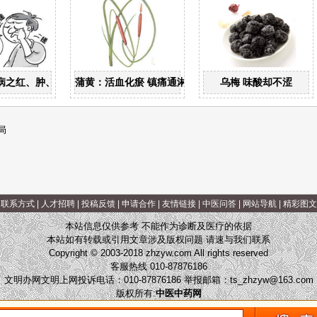
病之红、肿、痒、痛
蒲黄：活血化瘀 镇痛通淋
乌梅 味酸却不涩
局
|
联系方式
|
人才招聘
|
投稿反馈
|
申请合作
|
友情链接
|
中医问答
|
网站导航
|
精彩图文
本站信息仅供参考 不能作为诊断及医疗的依据
本站如有转载或引用文章涉及版权问题 请速与我们联系
Copyright © 2003-2018 zhzyw.com All rights reserved
客服热线 010-87876186
文明办网文明上网投诉电话：010-87876186 举报邮箱：
ts_zhzyw@163.com
版权所有:
中医中药网