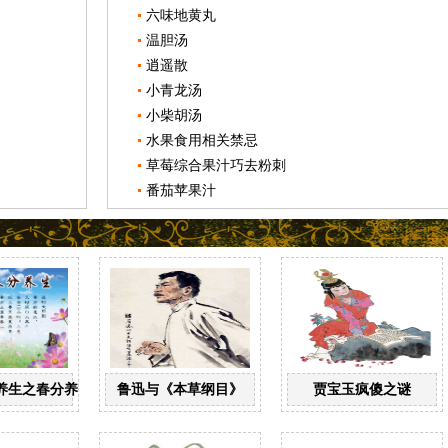
六味地黄丸
温胆汤
逍遥散
小青龙汤
小柴胡汤
水果食用相关禁忌
草莓综合果汁巧去粉刺
番茄苹果汁
养生之春分养生
鲁迅与《本草纲目》
贾宝玉疯傻之谜