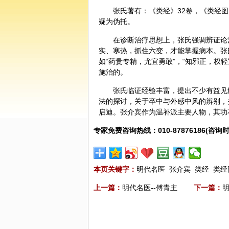
张氏著有：《类经》32卷，《类经图
疑为伪托。
在
诊断
治疗思想上，张氏强调辨证论
实、寒热，抓住六变，才能掌握病本。张
如“药贵专精，尤宜勇敢”，“知邪正，权轻
施治的。
张氏临证经验丰富，提出不少有益见
法的探讨，关于卒中与外感中风的辨别，
启迪。张介宾作为温补派主要人物，其功
专家免费咨询热线：010-87876186(咨询时
本页关键字：
明代名医
张介宾
类经
类经
上一篇：
明代名医--傅青主
下一篇：
明