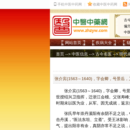
古
偏
中
网站首页
疾病大全
首页
-->
中医信息
-->
古今名医
-->
明代
张介宾(1563～1640)，字会卿，号景
张介宾(1563～1640)，字会卿
世授绍兴卫指挥，迁浙江会稽。父张寿峰
时期未以医为业，从军。因无成就，返京
张氏早年崇丹溪阳有余阴不足之说，
击丹溪，“医法东坦、立斋”。受王冰影响
气，提出阳非有余，真阴亦常不足之说，