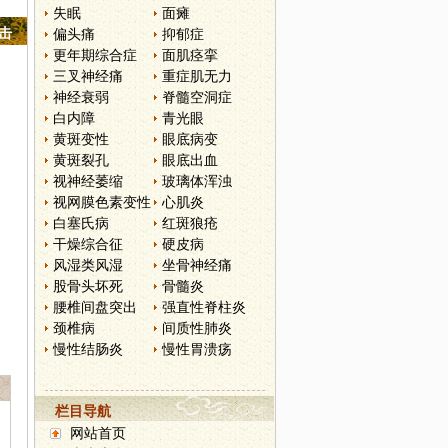
失眠
面瘫
点击
偏头痛
抑郁症
更年期综合症
面肌痉挛
三叉神经痛
重症肌无力
神经衰弱
脊髓空洞症
白内障
青光眼
黄斑变性
眼底病变
黄斑裂孔
眼底出血
视神经萎缩
玻璃体浑浊
视网膜色素变性
心肌炎
白塞氏病
红斑狼疮
干燥综合征
硬皮病
风湿类风湿
坐骨神经痛
股骨头坏死
骨髓炎
腰椎间盘突出
强直性脊柱炎
颈椎病
间质性肺炎
慢性结肠炎
慢性胃溃疡
栏目导航
网站首页