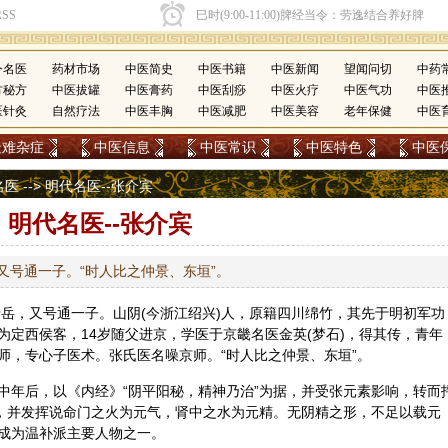
今名医
药材市场
中医简史
中医书籍
中医新闻
望闻问切
中药
方秘方
中医拔罐
中医膏药
中医刮痧
中医火疗
中医气功
中医
医针灸
自然疗法
中医丰胸
中医减肥
中医美容
老年保健
中医
疑难杂症
中医信息
中医常识
中医特色
中医
名医
--> 明代名医--张介宾
明代名医--张介宾
岳，又号通一子。“时人比之仲景、东垣”。
，号景岳，又号通一子。山阴(今浙江绍兴)人，原籍四川绵竹，其先于明初军功
为定西侯客，14岁随父进京，学医于京畿名医金英(梦石)，得其传，青年
师，专心子医术。张氏医名噪京师。“时人比之仲景、东垣”。
中年后，以《内经》“阴平阳秘，精神乃治”为据，并受张元素影响，转而
，并发挥说
命门
之火为元气，肾中之水为元精。无阴精之形，不足以载元
成为温补派主要人物之一。