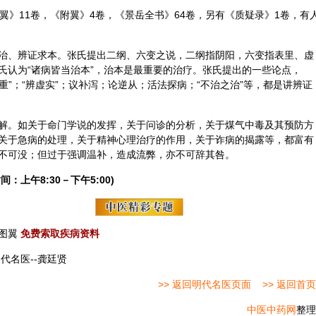
翼》11卷，《附翼》4卷，《景岳全书》64卷，另有《质疑录》1卷，有
治、辨证求本。张氏提出二纲、六变之说，二纲指
阴阳
，六变指表里、虚
氏认为“诸病皆当治本”，治本是最重要的治疗。张氏提出的一些论点，
重”；“辨虚实”；议补泻；论逆从；活法探病；“不治之治”等，都是讲辨证
解。如关于命门学说的发挥，关于问诊的分析，关于煤气中毒及其预防方
关于急病的处理，关于精神心理治疗的作用，关于诈病的揭露等，都富有
不可没；但过于强调温补，造成流弊，亦不可辞其咎。
间：上午8:30－下午5:00)
图翼
免费索取疾病资料
代名医--龚廷贤
>> 返回明代名医页面
>> 返回首页
中医中药网
整理