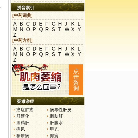
人
拼音索引
[中药词典]
A
B
C
D
E
F
G
H
J
K
L
M
N
O
P
Q
R
S
T
W
X
Y
Z
[中药方剂]
A
B
C
D
E
F
G
H
J
K
L
M
N
O
P
Q
R
S
T
W
X
Y
Z
疑难杂症
癌症肿瘤
病毒性肝炎
肝硬化
脂肪肝
酒精肝
肝腹水
痛风
甲亢
糖尿病
癫痫