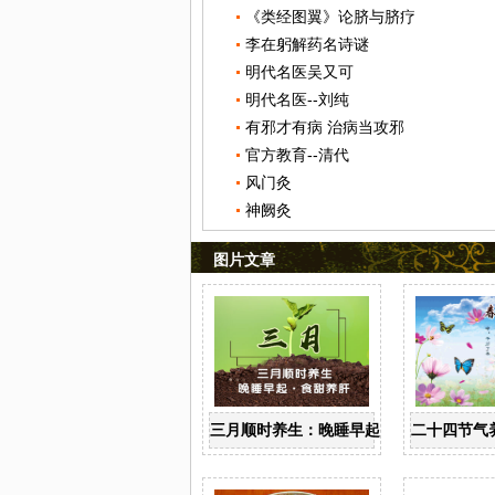
《类经图翼》论脐与脐疗
李在躬解药名诗谜
明代名医吴又可
明代名医--刘纯
有邪才有病 治病当攻邪
官方教育--清代
风门灸
神阙灸
图片文章
三月顺时养生：晚睡早起 食甜养肝
二十四节气