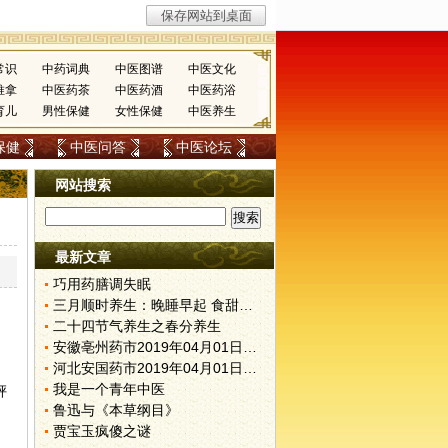
常识
中药词典
中医图谱
中医文化
推拿
中医药茶
中医药酒
中医药浴
育儿
男性保健
女性保健
中医养生
保健
中医问答
中医论坛
网站搜索
最新文章
巧用药膳调失眠
三月顺时养生：晚睡早起 食甜养肝
二十四节气养生之春分养生
安徽亳州药市2019年04月01日快讯
河北安国药市2019年04月01日快讯
我是一个青年中医
抨
鲁迅与《本草纲目》
贾宝玉疯傻之谜