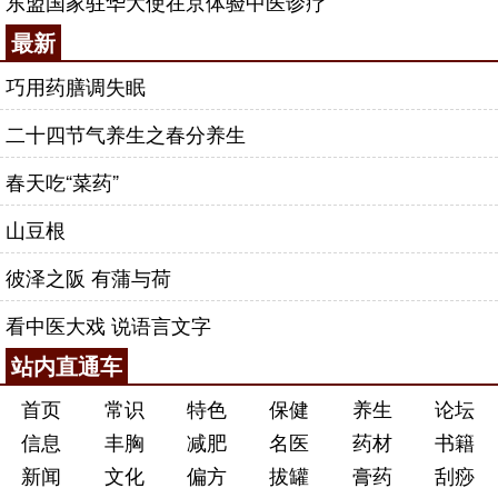
东盟国家驻华大使在京体验中医诊疗
最新
巧用药膳调失眠
二十四节气养生之春分养生
春天吃“菜药”
山豆根
彼泽之阪 有蒲与荷
看中医大戏 说语言文字
站内直通车
首页
常识
特色
保健
养生
论坛
信息
丰胸
减肥
名医
药材
书籍
新闻
文化
偏方
拔罐
膏药
刮痧