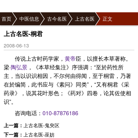
首页
中医信息
古今名医
上古名医
正文
上古名医-桐君
2008-06-13
传说上古时药学家，
黄帝
臣，以擅长本草著称。
梁·
陶弘景
，《本草经集注》序强调：“至於药性所
主，当以识识相因，不尔何由得闻，至于桐雷，乃著
在於编简，此书应与《素问》同类”，“又有桐君《采
药录》，说其花叶形色；《药对》四卷，论其佐使相
识”。
咨询电话：
010-87876186
上一篇：
上古名医-鬼臾区
下一篇：
上古名医-巫妨