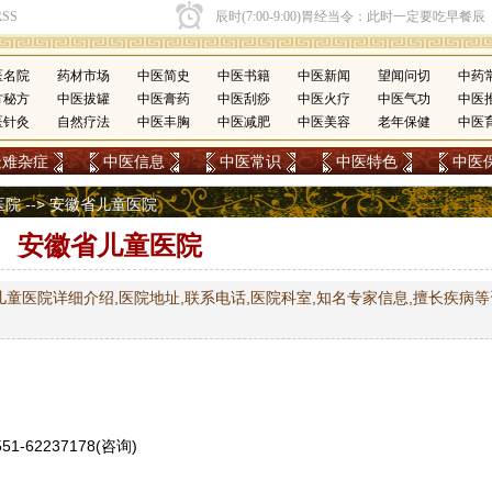
医名院
药材市场
中医简史
中医书籍
中医新闻
望闻问切
中药
方秘方
中医拔罐
中医膏药
中医刮痧
中医火疗
中医气功
中医
医针灸
自然疗法
中医丰胸
中医减肥
中医美容
老年保健
中医
疑难杂症
中医信息
中医常识
中医特色
中医
医院
--> 安徽省儿童医院
安徽省儿童医院
童医院详细介绍,医院地址,联系电话,医院科室,知名专家信息,擅长疾病等
51-62237178(咨询)