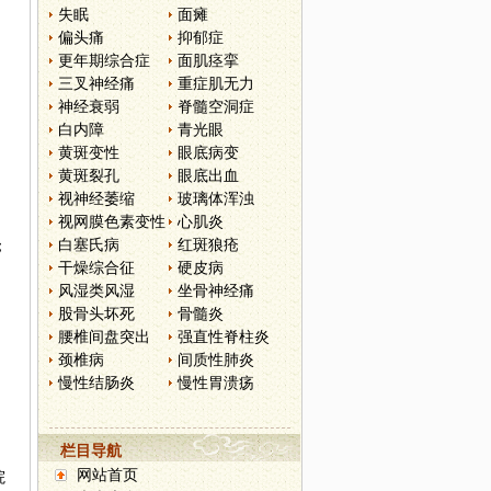
失眠
面瘫
偏头痛
抑郁症
更年期综合症
面肌痉挛
三叉神经痛
重症肌无力
神经衰弱
脊髓空洞症
白内障
青光眼
黄斑变性
眼底病变
黄斑裂孔
眼底出血
视神经萎缩
玻璃体浑浊
视网膜色素变性
心肌炎
白塞氏病
红斑狼疮
；
干燥综合征
硬皮病
，
风湿类风湿
坐骨神经痛
股骨头坏死
骨髓炎
腰椎间盘突出
强直性脊柱炎
颈椎病
间质性肺炎
慢性结肠炎
慢性胃溃疡
栏目导航
网站首页
院