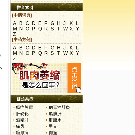
拼音索引
[中药词典]
A
B
C
D
E
F
G
H
J
K
L
。
M
N
O
P
Q
R
S
T
W
X
Y
Z
[中药方剂]
A
B
C
D
E
F
G
H
J
K
L
M
N
O
P
Q
R
S
T
W
X
Y
年
Z
个
疑难杂症
癌症肿瘤
病毒性肝炎
肝硬化
脂肪肝
科
酒精肝
肝腹水
痛风
甲亢
糖尿病
癫痫