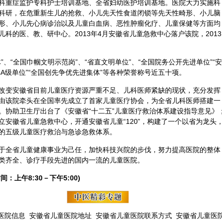
科重症监护专科护士培训基地、全省妇幼医护培训基地。医院大力实施科
科研，在危重新生儿的抢救、小儿先天性食道闭锁等先天性畸形、小儿脑
形、小儿先心病诊治以及儿童白血病、恶性
肿瘤
化疗、儿童保健等方面均
科的医、教、研中心。2013年4月安徽省儿童急救中心落户该院，2013
、“全国巾帼文明示范岗”、“省直文明单位”、“全国院务公开先进单位”“安
4A级单位”“全国创先争优先进集体”等各种荣誉称号近五十项。
改变安徽省目前儿童医疗资源严重不足、儿科医师紧缺的现状，充分发挥
由该院牵头在全国率先成立了首家儿童医疗协会，为全省儿科医师搭建一
。协助卫生厅出台了《安徽省“十二五”儿童医疗救治体系建设指导意见》
安徽省儿童急救中心，开通安徽省儿童“120”，构建了一个以省为龙头
的五级儿童医疗救治与急诊急救体系。
于全省儿童健康事业为己任，加快科技兴院的步伐，努力提高医院的整体
类齐全、诊疗手段先进的国内一流的儿童医院。
间：上午8:30－下午5:00)
医院信息
安徽省儿童医院地址
安徽省儿童医院联系方式
安徽省儿童医