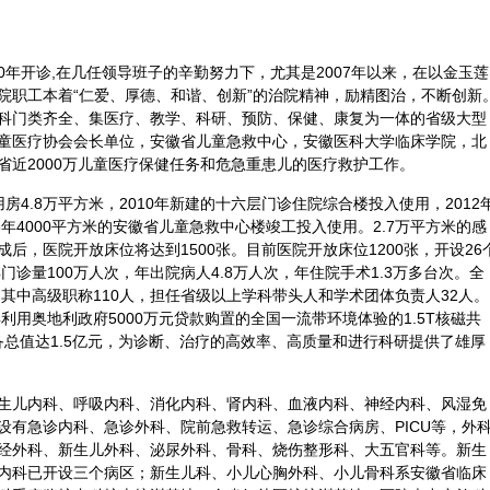
90年开诊,在几任领导班子的辛勤努力下，尤其是2007年以来，在以金玉莲
院职工本着“仁爱、厚德、和谐、创新”的治院精神，励精图治，不断创新
科门类齐全、集医疗、教学、科研、预防、
保健
、康复为一体的省级大型
童医疗协会会长单位，安徽省儿童急救中心，安徽医科大学临床学院，北
省近2000万儿童医疗保健任务和危急重患儿的医疗救护工作。
4.8万平方米，2010年新建的十六层门诊住院综合楼投入使用，2012
年4000平方米的安徽省儿童急救中心楼竣工投入使用。2.7万平方米的感
后，医院开放床位将达到1500张。目前医院开放床位1200张，开设26
门诊量100万人次，年出院病人4.8万人次，年住院手术1.3万多台次。全
人，其中高级职称110人，担任省级以上学科带头人和学术团体负责人32人。
利用奥地利政府5000万元贷款购置的全国一流带环境体验的1.5T核磁共
总值达1.5亿元，为
诊断
、治疗的高效率、高质量和进行科研提供了雄厚
生儿内科、呼吸内科、消化内科、肾内科、血液内科、神经内科、风湿免
设有急诊内科、急诊
外科
、院前急救转运、急诊综合病房、PICU等，外
经外科、新生儿外科、泌尿外科、骨科、烧伤整形科、大五官科等。新生
内科已开设三个病区；新生儿科、小儿心胸外科、小儿骨科系安徽省临床