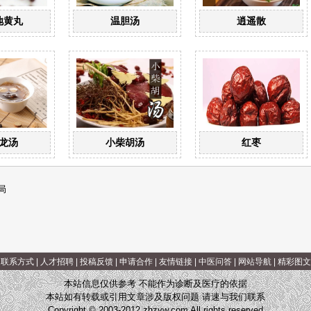
地黄丸
温胆汤
逍遥散
龙汤
小柴胡汤
红枣
局
|
联系方式
|
人才招聘
|
投稿反馈
|
申请合作
|
友情链接
|
中医问答
|
网站导航
|
精彩图文
本站信息仅供参考 不能作为诊断及医疗的依据
本站如有转载或引用文章涉及版权问题 请速与我们联系
Copyright © 2003-2012 zhzyw.com All rights reserved