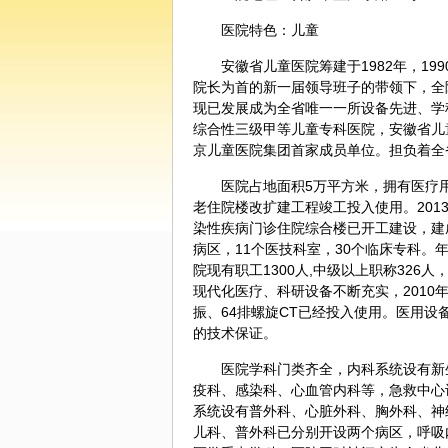
医院特色：儿童
安徽省儿童医院筹建于1982年，19
院长为首的新一届领导班子的带领下，全
现已发展成为全省唯一一所设备先进、学
综合性三级甲等儿童专科医院，安徽省儿
京儿童医院集团首家成员单位。担负着全
医院占地面积5万平方米，拥有医疗用房
老住院楼改扩建工程竣工投入使用。2013
染性疾病门诊住院综合楼已开工建设，建成
病区，11个医技科室，30个临床专科。年
院现有职工1300人,中级以上职称326
现代化医疗、科研设备不断充实，2010年
振、64排螺旋CT已经投入使用。医用设备
的技术保证。
医院学科门类齐全，
内科
系统设有新
疫科、感染科、心血管内科等，急救中心
系统设有普外科、心脏外科、胸外科、神
儿科
、普外科已分别开设两个病区，呼吸