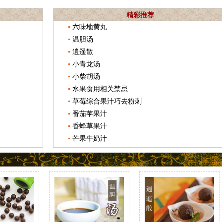
精彩推荐
六味地黄丸
温胆汤
逍遥散
小青龙汤
小柴胡汤
水果食用相关禁忌
草莓综合果汁巧去粉刺
番茄苹果汁
香蜂草果汁
芒果牛奶汁