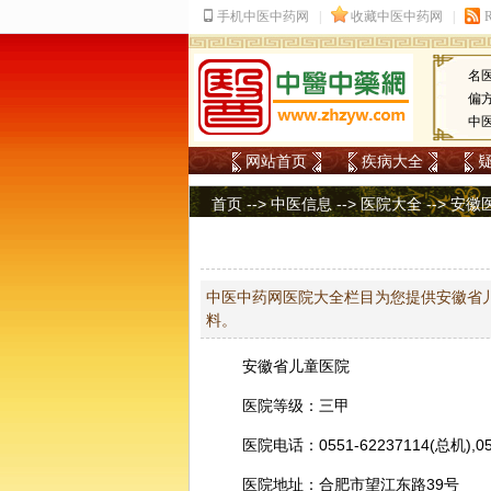
名
偏
中
网站首页
疾病大全
首页
-->
中医信息
-->
医院大全
-->
安徽
中医中药网医院大全栏目为您提供安徽省儿
料。
安徽省儿童医院
医院等级：三甲
医院电话：0551-62237114(总机),05
医院地址：合肥市望江东路39号