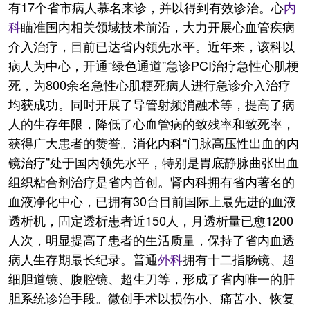
有17个省市病人慕名来诊，并以得到有效诊治。心
内
科
瞄准国内相关领域技术前沿，大力开展心血管疾病
介入治疗，目前已达省内领先水平。近年来，该科以
病人为中心，开通“绿色通道”急诊PCI治疗急性心肌梗
死，为800余名急性心肌梗死病人进行急诊介入治疗
均获成功。同时开展了导管射频消融术等，提高了病
人的生存年限，降低了心血管病的致残率和致死率，
获得广大患者的赞誉。消化内科“门脉高压性出血的内
镜治疗”处于国内领先水平，特别是胃底静脉曲张出血
组织粘合剂治疗是省内首创。肾内科拥有省内著名的
血液净化中心，已拥有30台目前国际上最先进的血液
透析机，固定透析患者近150人，月透析量已愈1200
人次，明显提高了患者的生活质量，保持了省内血透
病人生存期最长纪录。普通
外科
拥有十二指肠镜、超
细胆道镜、腹腔镜、超生刀等，形成了省内唯一的肝
胆系统诊治手段。微创手术以损伤小、痛苦小、恢复