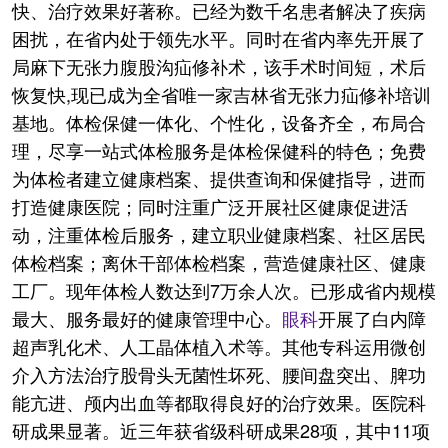
快、治疗效果好著称。已经为数千名患者解决了疾病
困扰，在省内处于领先水平。同时在省内率先开展了
局麻下无张力腹股沟疝修补术，该手术时间短，术后
恢复快,现已成为全省唯一家吉林省无张力疝修补培训
基地。体检保健一体化、个性化，设备齐全，布局合
理，尽享一站式体检服务是体检保健科的特色；免费
为体检者建立健康档案、提供查询和保健指导，进而
打造健康医院；同时注重广泛开展社区健康促进活
动，注重体检后服务，建立职业健康档案、社区居民
体检档案；离休干部体检档案，营造健康社区、健康
工厂。现年体检人数达到7万余人次。已形成省内规模
最大、服务最好的健康管理中心。
眼科
开展了白内障
超声乳化术、人工晶体植入术等。其他专科运用微创
介入方法治疗股骨头无菌性坏死、腰间盘突出、脾功
能亢进、颅内出血等都取得良好的治疗效果。医院科
研成果显著。近三年获省级科研成果28项，其中11项