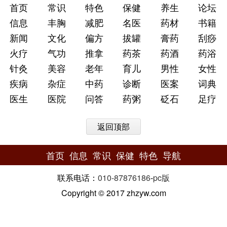
首页
常识
特色
保健
养生
论坛
信息
丰胸
减肥
名医
药材
书籍
新闻
文化
偏方
拔罐
膏药
刮痧
火疗
气功
推拿
药茶
药酒
药浴
针灸
美容
老年
育儿
男性
女性
疾病
杂症
中药
诊断
医案
词典
医生
医院
问答
药粥
砭石
足疗
返回顶部
首页
信息
常识
保健
特色
导航
联系电话：
010-87876186
-
pc版
Copyright © 2017 zhzyw.com