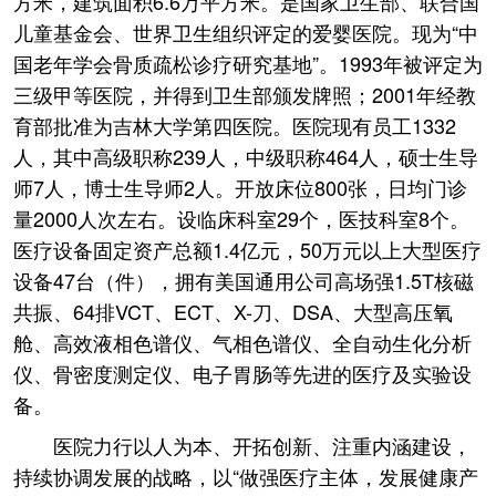
方米，建筑面积6.6万平方米。是国家卫生部、联合国
儿童基金会、世界卫生组织评定的爱婴医院。现为“中
国老年学会骨质疏松诊疗研究基地”。1993年被评定为
三级甲等医院，并得到卫生部颁发牌照；2001年经教
育部批准为吉林大学第四医院。医院现有员工1332
人，其中高级职称239人，中级职称464人，硕士生导
师7人，博士生导师2人。开放床位800张，日均门诊
量2000人次左右。设临床科室29个，医技科室8个。
医疗设备固定资产总额1.4亿元，50万元以上大型医疗
设备47台（件），拥有美国通用公司高场强1.5T核磁
共振、64排VCT、ECT、X-刀、DSA、大型高压氧
舱、高效液相色谱仪、气相色谱仪、全自动生化分析
仪、骨密度测定仪、电子胃肠等先进的医疗及实验设
备。
医院力行以人为本、开拓创新、注重内涵建设，
持续协调发展的战略，以“做强医疗主体，发展健康产