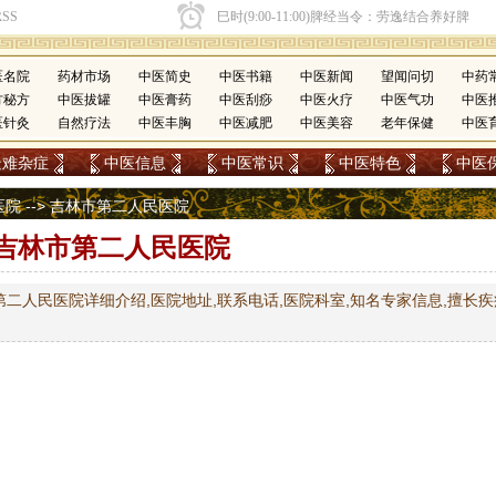
医名院
药材市场
中医简史
中医书籍
中医新闻
望闻问切
中药
方秘方
中医拔罐
中医膏药
中医刮痧
中医火疗
中医气功
中医
医针灸
自然疗法
中医丰胸
中医减肥
中医美容
老年保健
中医
疑难杂症
中医信息
中医常识
中医特色
中医
医院
--> 吉林市第二人民医院
吉林市第二人民医院
二人民医院详细介绍,医院地址,联系电话,医院科室,知名专家信息,擅长疾