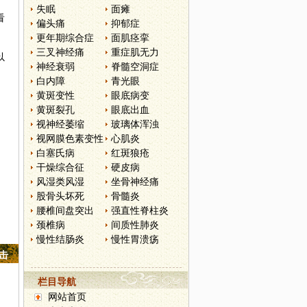
失眠
面瘫
看
偏头痛
抑郁症
更年期综合症
面肌痉挛
三叉神经痛
重症肌无力
以
神经衰弱
脊髓空洞症
白内障
青光眼
黄斑变性
眼底病变
黄斑裂孔
眼底出血
视神经萎缩
玻璃体浑浊
视网膜色素变性
心肌炎
白塞氏病
红斑狼疮
干燥综合征
硬皮病
风湿类风湿
坐骨神经痛
股骨头坏死
骨髓炎
腰椎间盘突出
强直性脊柱炎
颈椎病
间质性肺炎
慢性结肠炎
慢性胃溃疡
点击
栏目导航
网站首页