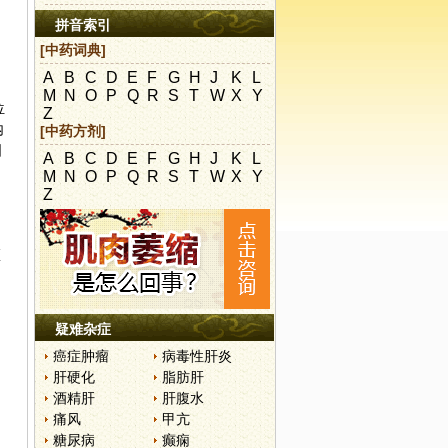
拼音索引
[中药词典]
A
B
C
D
E
F
G
H
J
K
L
M
N
O
P
Q
R
S
T
W
X
Y
位
Z
内
[中药方剂]
国
A
B
C
D
E
F
G
H
J
K
L
M
N
O
P
Q
R
S
T
W
X
Y
Z
医
疑难杂症
癌症肿瘤
病毒性肝炎
肝硬化
脂肪肝
酒精肝
肝腹水
痛风
甲亢
糖尿病
癫痫