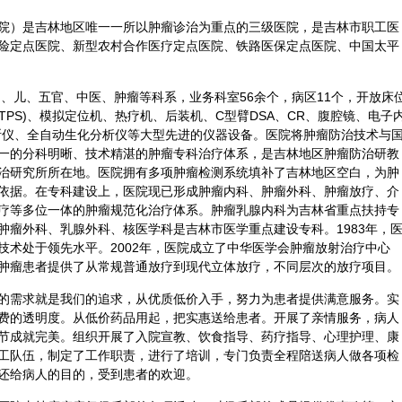
院）是吉林地区唯一一所以肿瘤诊治为重点的三级医院，是吉林市职工医
险定点医院、新型农村合作医疗定点医院、铁路医保定点医院、中国太平
妇、儿、五官、
中医
、肿瘤等科系，业务科室56余个，病区11个，开放床
TPS)、模拟定位机、热疗机、后装机、C型臂DSA、CR、腹腔镜、电子
断
仪、全自动生化分析仪等大型先进的仪器设备。医院将肿瘤防治技术与
一的分科明晰、技术精湛的肿瘤专科治疗体系，是吉林地区肿瘤防治研教
治研究所所在地。医院拥有多项肿瘤检测系统填补了吉林地区空白，为肿
依据。在专科建设上，医院现已形成肿瘤
内科
、肿瘤
外科
、肿瘤放疗、介
疗等多位一体的肿瘤规范化治疗体系。肿瘤乳腺内科为吉林省重点扶持专
肿瘤外科、乳腺外科、核医学科是吉林市医学重点建设专科。1983年，
技术处于领先水平。2002年，医院成立了中华医学会肿瘤放射治疗中心
肿瘤患者提供了从常规普通放疗到现代立体放疗，不同层次的放疗项目。
的需求就是我们的追求，从优质低价入手，努力为患者提供满意服务。实
费的透明度。从低价药品用起，把实惠送给患者。开展了亲情服务，病人
节成就完美。组织开展了入院宣教、
饮食
指导、药疗指导、心理护理、康
工队伍，制定了工作职责，进行了培训，专门负责全程陪送病人做各项检
还给病人的目的，受到患者的欢迎。