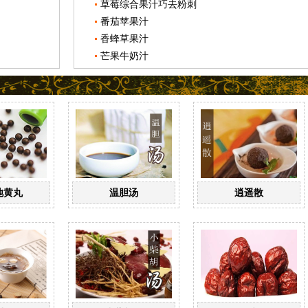
草莓综合果汁巧去粉刺
番茄苹果汁
香蜂草果汁
芒果牛奶汁
地黄丸
温胆汤
逍遥散