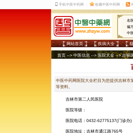
名
偏
中
网站首页
疾病大全
首页
-->
中医信息
-->
医院大全
-->
吉林
中医中药网医院大全栏目为您提供吉林市第
等资料。
吉林市第二人民医院
医院等级：
医院电话：0432-62775137(门诊办)
医院地址：吉林市通江路765号