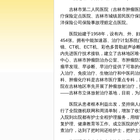
吉林市第二人民医院（吉林市
肿瘤
医
疗保险定点医院、吉林市城镇居民医疗保
洋保险公司保险事故理赔定点医院。
医院始建于1958年，设有内、外、
454张。拥有中能加速器、治疗计划系统(
镜、CT机、ECT机、彩色多普勒超声
诊
内先进医疗技术接轨，建立了吉林地区唯
中心、吉林市肿瘤防治办公室、市肿瘤防
瘤早发现、早诊断、早治疗提供了可靠的
入治疗、免疫治疗、生物治疗和
中医药
治
科、肿瘤化疗科是吉林市医疗重点专科，
院在吉林地区率先开展了肿瘤放射治疗，
——吉林市立体放射治疗基地，目前，为
医院从患者根本利益出发，坚持病人
行了全院微机联网和周清单制，增加了收
入院到出院都有护士全程护理服务，用细
复护理、健康教育等工作。成立医院的护
查治疗，达到了把时间还给护士，把护士