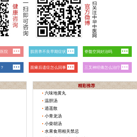
精彩推荐
六味地黄丸
温胆汤
逍遥散
小青龙汤
小柴胡汤
水果食用相关禁忌