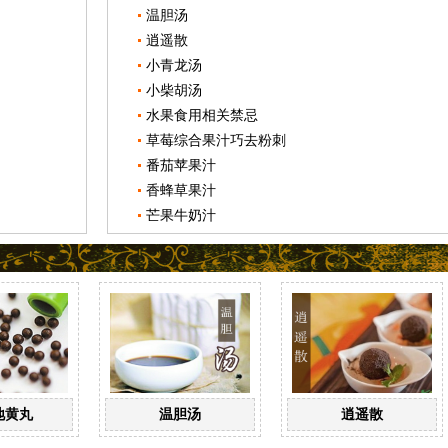
温胆汤
逍遥散
小青龙汤
小柴胡汤
水果食用相关禁忌
草莓综合果汁巧去粉刺
番茄苹果汁
香蜂草果汁
芒果牛奶汁
地黄丸
温胆汤
逍遥散