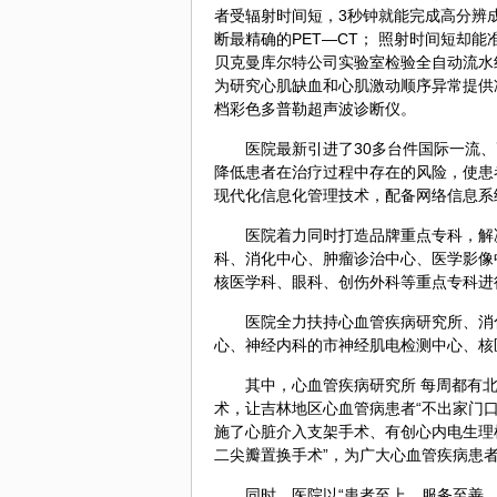
者受辐射时间短，3秒钟就能完成高分辨成
断最精确的PET—CT； 照射时间短却能
贝克曼库尔特公司实验室检验全自动流水
为研究心肌缺血和心肌激动顺序异常提供
档彩色多普勒超声波诊断仪。
医院最新引进了30多台件国际一流
降低患者在治疗过程中存在的风险，使患
现代化信息化管理技术，配备网络信息系
医院着力同时打造品牌重点专科，解
科、消化中心、肿瘤诊治中心、医学影像
核医学科、
眼科
、创伤外科等重点专科进
医院全力扶持心血管疾病研究所、消
心、神经内科的市神经肌电检测中心、核
其中，心血管疾病研究所 每周都有
术，让吉林地区心血管病患者“不出家门
施了心脏介入支架手术、有创心内电生理
二尖瓣置换手术”，为广大心血管疾病患
同时，医院以“患者至上、服务至善、