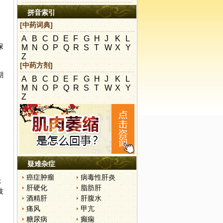
拼音索引
[中药词典]
A
B
C
D
E
F
G
H
J
K
L
保
M
N
O
P
Q
R
S
T
W
X
Y
Z
[中药方剂]
期
A
B
C
D
E
F
G
H
J
K
L
M
N
O
P
Q
R
S
T
W
X
Y
Z
疑难杂症
癌症肿瘤
病毒性肝炎
；
肝硬化
脂肪肝
技
酒精肝
肝腹水
痛风
甲亢
糖尿病
癫痫