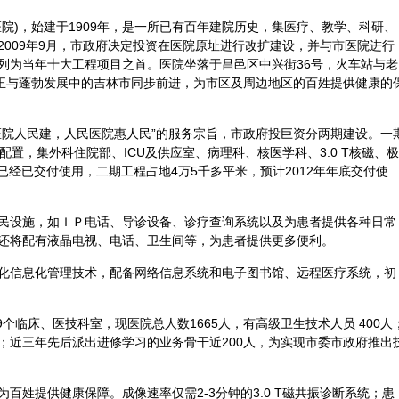
院)，始建于1909年，是一所已有百年建院历史，集医疗、教学、科研、
2009年9月，市政府决定投资在医院原址进行改扩建设，并与市医院进行
列为当年十大工程项目之首。医院坐落于昌邑区中兴街36号，火车站与老
它正与蓬勃发展中的吉林市同步前进，为市区及周边地区的百姓提供健康的
医院人民建，人民医院惠人民”的服务宗旨，市政府投巨资分两期建设。一
院配置，集
外科
住院部、ICU及供应室、病理科、核医学科、3.0 T核磁、极
楼已经已交付使用，二期工程占地4万5千多平米，预计2012年年底交付使
民设施，如ＩＰ电话、导诊设备、诊疗查询系统以及为患者提供各种日常
还将配有液晶电视、电话、卫生间等，为患者提供更多便利。
化信息化管理技术，配备网络信息系统和电子图书馆、远程医疗系统，初
9个临床、医技科室，现医院总人数1665人，有高级卫生技术人员 400人
；近三年先后派出进修学习的业务骨干近200人，为实现市委市政府推出
百姓提供健康保障。成像速率仅需2-3分钟的3.0 T磁共振
诊断
系统；患