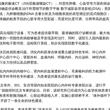
像的极速CT（256层极速螺旋CT）； 对恶性
肿瘤
、心血管等方面疾病
准确提供诊断及治疗所需细节的数字平板 数字减影血管造影机(DSA)；美
线；为肿瘤细胞的DNA 含量分析及为细胞表面的表型测定的流式细胞仪
准确的检查手段的心脏专用大型彩超；亮度对比度可调、分辨率高的超高
、高尖端医疗设备，可为患者提供最早期、最准确的医疗诊断依据，极大地
者的一些隐性疾病能够被及早发现及时治疗。同时，该院引入国内最新的
统和电子图书馆、远程医疗系统，初步实现医院数字化建设。
决百姓就医难问题。消化
内科
跻身吉林省重点建设特色专科。对心内外
中心四个中心；肾脏外科、血液内科、呼吸内科、内分泌科、神经内科、
行全力扶持以及品牌塑造。
化内内科的内镜中心，肾内科的血液透析中心、
耳鼻喉科
的听力检测中
医学科等特色专科建设，为患者提供最先进的诊疗服务。
北京阜外、301、安贞等国内知名医院的心内外科专家来院出诊、进行手
口”就能得到北京专家的诊治。目前，该研究所已经成功为心血管疾病患者
检查和射频消融术、心脏起搏器植入术，实施心脏搭桥手术、“体外循环
者开辟了一条生命的绿色通道。
精湛高效、真诚关爱”和 “迅速反应，马上行动”的服务作风为服务理念；