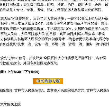
微机联网结算，提供费用清单，用药、检查、治疗，费用透明、合理、诚
的目标是：专业、专家、省钱、贴心，做保护病人利益最大化的医院。
惠人民”的建院宗旨， 出台了五大惠民措施：一是将80%以上药品品种价
加价；三是实施大型设备CT、核磁共振等检查费用价格下浮20%；四是
落实政府提出的配套惠民措施，手术费惠民10%，为居民低保患者在本院
民医院人民建，人民医院惠人民”的目标；真正为百姓解决“看病难、看病
全方位满足吉林地区人民群众的医疗健康需求，为患者提供最准确的医疗
切身感受到“技术一流、设备一流、环境一流、管理一流、服务一流”的经
设先进单位”称号，并被评为“全国百性放心优质示范品牌医院”，各种医
抢救鉴定救治、外国专家就医定点医院。
间：上午8:30－下午5:00)
医院信息
吉林市人民医院地址
吉林市人民医院联系方式
吉林市人民医
华大学附属医院