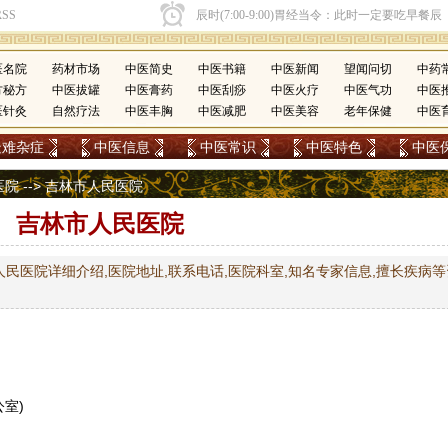
医名院
药材市场
中医简史
中医书籍
中医新闻
望闻问切
中药
方秘方
中医拔罐
中医膏药
中医刮痧
中医火疗
中医气功
中医
医针灸
自然疗法
中医丰胸
中医减肥
中医美容
老年保健
中医
疑难杂症
中医信息
中医常识
中医特色
中医
医院
--> 吉林市人民医院
吉林市人民医院
民医院详细介绍,医院地址,联系电话,医院科室,知名专家信息,擅长疾病等
公室)
号