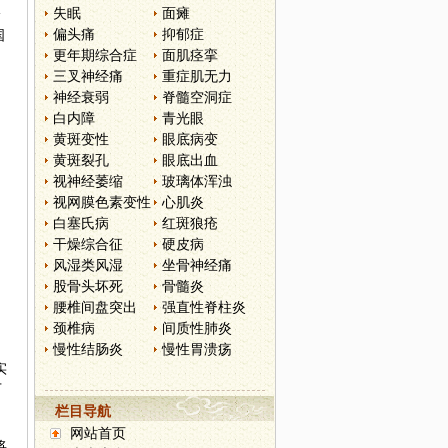
失眠
面瘫
诊
偏头痛
抑郁症
国
更年期综合症
面肌痉挛
；
三叉神经痛
重症肌无力
神经衰弱
脊髓空洞症
白内障
青光眼
黄斑变性
眼底病变
黄斑裂孔
眼底出血
视神经萎缩
玻璃体浑浊
视网膜色素变性
心肌炎
白塞氏病
红斑狼疮
干燥综合征
硬皮病
风湿类风湿
坐骨神经痛
股骨头坏死
骨髓炎
腰椎间盘突出
强直性脊柱炎
颈椎病
间质性肺炎
慢性结肠炎
慢性胃溃疡
实
下
栏目导航
网站首页
将