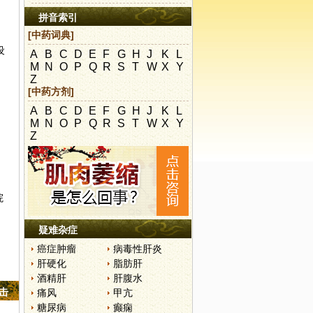
拼音索引
[中药词典]
设
A
B
C
D
E
F
G
H
J
K
L
M
N
O
P
Q
R
S
T
W
X
Y
Z
[中药方剂]
A
B
C
D
E
F
G
H
J
K
L
M
N
O
P
Q
R
S
T
W
X
Y
Z
院
疑难杂症
癌症肿瘤
病毒性肝炎
肝硬化
脂肪肝
酒精肝
肝腹水
点击
痛风
甲亢
糖尿病
癫痫