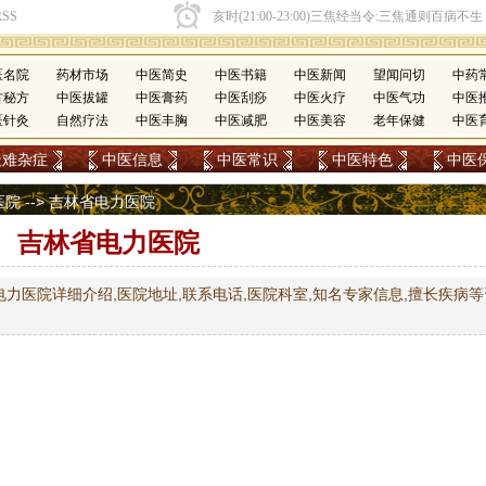
医名院
药材市场
中医简史
中医书籍
中医新闻
望闻问切
中药
方秘方
中医拔罐
中医膏药
中医刮痧
中医火疗
中医气功
中医
医针灸
自然疗法
中医丰胸
中医减肥
中医美容
老年保健
中医
疑难杂症
中医信息
中医常识
中医特色
中医
医院
--> 吉林省电力医院
吉林省电力医院
力医院详细介绍,医院地址,联系电话,医院科室,知名专家信息,擅长疾病等
号