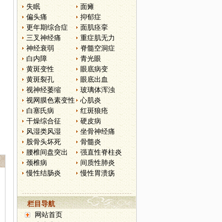
失眠
面瘫
偏头痛
抑郁症
更年期综合症
面肌痉挛
三叉神经痛
重症肌无力
神经衰弱
脊髓空洞症
白内障
青光眼
黄斑变性
眼底病变
黄斑裂孔
眼底出血
视神经萎缩
玻璃体浑浊
视网膜色素变性
心肌炎
白塞氏病
红斑狼疮
干燥综合征
硬皮病
风湿类风湿
坐骨神经痛
股骨头坏死
骨髓炎
腰椎间盘突出
强直性脊柱炎
颈椎病
间质性肺炎
慢性结肠炎
慢性胃溃疡
栏目导航
网站首页