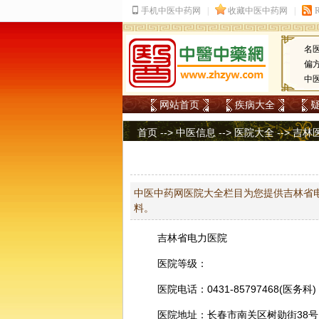
名
偏
中
网站首页
疾病大全
首页
-->
中医信息
-->
医院大全
-->
吉林
中医中药网医院大全栏目为您提供吉林省电
料。
吉林省电力医院
医院等级：
医院电话：0431-85797468(医务科)
医院地址：长春市南关区树勋街38