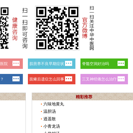
精彩推荐
六味地黄丸
温胆汤
逍遥散
小青龙汤