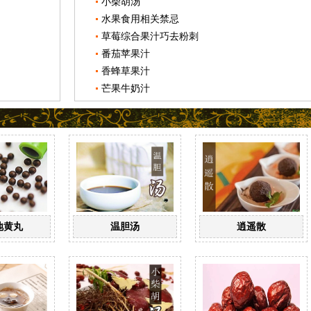
小柴胡汤
水果食用相关禁忌
草莓综合果汁巧去粉刺
番茄苹果汁
香蜂草果汁
芒果牛奶汁
地黄丸
温胆汤
逍遥散