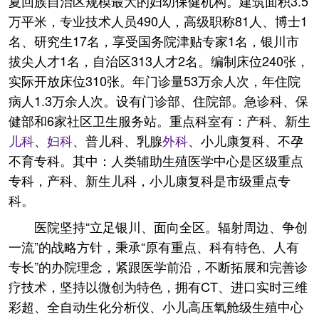
夏回族自治区规模最大的妇幼保健机构。建筑面积3.5
万平米，专业技术人员490人，高级职称81人、博士1
名、研究生17名，享受国务院津贴专家1名，银川市
拔尖人才1名，自治区313人才2名。编制床位240张，
实际开放床位310张。年门诊量53万余人次，年住院
病人1.3万余人次。设有门诊部、住院部。急诊科、保
健部和6家社区卫生服务站。重点科室有：产科、新生
儿科
、
妇科
、普儿科、乳腺
外科
、小儿康复科、不孕
不育专科。其中：人类辅助生殖医学中心是区级重点
专科，产科、新生儿科，小儿康复科是市级重点专
科。
医院坚持“立足银川、面向全区。辐射周边、争创
一流”的战略方针，秉承“原有重点、科有特色、人有
专长”的办院理念，紧跟医学前沿，不断拓展和完善诊
疗技术，坚持以微创为特色，拥有CT、进口实时三维
彩超、全自动生化分析仪、小儿高压氧舱级生殖中心