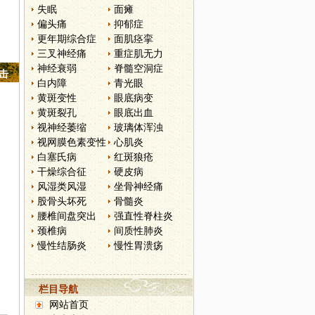
失眠
面瘫
偏头痛
抑郁症
更年期综合症
面肌痉挛
三叉神经痛
重症肌无力
神经衰弱
脊髓空洞症
点击
白内障
青光眼
黄斑变性
眼底病变
黄斑裂孔
眼底出血
视神经萎缩
玻璃体浑浊
视网膜色素变性
心肌炎
白塞氏病
红斑狼疮
干燥综合征
硬皮病
风湿类风湿
坐骨神经痛
股骨头坏死
骨髓炎
腰椎间盘突出
强直性脊柱炎
颈椎病
间质性肺炎
慢性结肠炎
慢性胃溃疡
栏目导航
网站首页