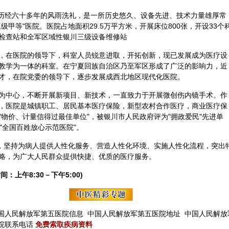
月，历经六十多年的风雨洗礼，是一所历史悠久、设备先进、技术力量雄厚常
甲等"医院。医院占地面积29.5万平方米，开展床位800张，开设33个
检查站和全军区域性银川三级设备维修站
，在医院的领导下，科室人员锐意进取，开拓创新，现已发展成为医疗设
教学为一体的科室。在宁夏回族自治区乃至军区形成了广泛的影响力，近
才，在院党委的领导下，逐步发展成西北地区现代化医院。
为中心，不断开展新项目、新技术，一直致力于开展微创伤内镜手术。作
，医院是城镇职工、居民基本医疗保险，新型农村合作医疗，商业医疗保
物价、计量信得过最佳单位"，被银川市人民政府评为"拥政爱民"先进单
为"全国百姓放心示范医院"。
念，坚持为病人提供人性化服务、营造人性化环境、实施人性化流程，突出
略，为广大人民群众提供快捷、优质的医疗服务。
间：上午8:30－下午5:00)
国人民解放军第五医院信息
中国人民解放军第五医院地址
中国人民解放
院联系电话
免费索取疾病资料