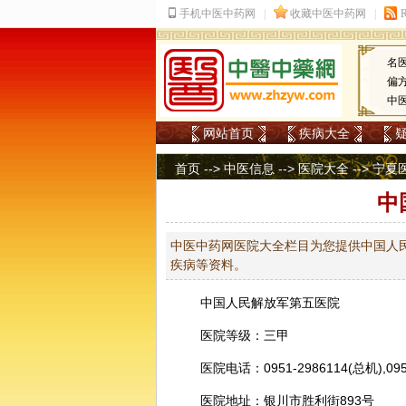
名
偏
中
网站首页
疾病大全
首页
-->
中医信息
-->
医院大全
-->
宁夏
中
中医中药网医院大全栏目为您提供中国人民
疾病等资料。
中国人民解放军第五医院
医院等级：三甲
医院电话：0951-2986114(总机),095
医院地址：银川市胜利街893号