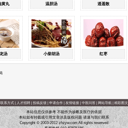
地黄丸
温胆汤
逍遥散
龙汤
小柴胡汤
红枣
局
|
联系方式
|
人才招聘
|
投稿反馈
|
申请合作
|
友情链接
|
中医问答
|
网站导航
|
精彩图文
本站信息仅供参考 不能作为诊断及医疗的依据
本站如有转载或引用文章涉及版权问题 请速与我们联系
Copyright © 2003-2012 zhzyw.com All rights reserved