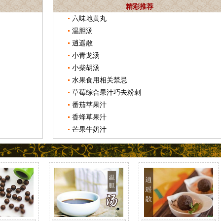
精彩推荐
六味地黄丸
温胆汤
逍遥散
小青龙汤
小柴胡汤
水果食用相关禁忌
草莓综合果汁巧去粉刺
番茄苹果汁
香蜂草果汁
芒果牛奶汁