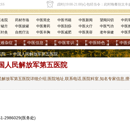
医名院
药材市场
中医简史
中医书籍
中医新闻
望闻问切
中药
方秘方
中医拔罐
中医膏药
中医刮痧
中医火疗
中医气功
中医
医针灸
自然疗法
中医丰胸
中医减肥
中医美容
老年保健
中医
疑难杂症
中医信息
中医常识
中医特色
中医
医院
--> 中国人民解放军第五医院
国人民解放军第五医院
解放军第五医院详细介绍,医院地址,联系电话,医院科室,知名专家信息,擅
1-2986029(医务处)