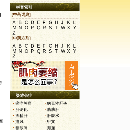
拼音索引
[中药词典]
科
A
B
C
D
E
F
G
H
J
K
L
M
N
O
P
Q
R
S
T
W
X
Y
Z
[中药方剂]
A
B
C
D
E
F
G
H
J
K
L
M
N
O
P
Q
R
S
T
W
X
Y
Z
特
疑难杂症
癌症肿瘤
病毒性肝炎
肝硬化
脂肪肝
酒精肝
肝腹水
军
痛风
甲亢
糖尿病
癫痫