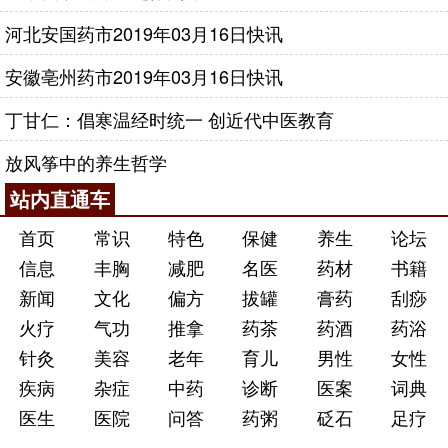
河北安国药市2019年03月16日快讯
安徽亳州药市2019年03月16日快讯
丁甘仁：倡寒温经时统一 创近代中医教育
放风筝中的养生哲学
站内直通车
首页
常识
特色
保健
养生
论坛
信息
丰胸
减肥
名医
药材
书籍
新闻
文化
偏方
拔罐
膏药
刮痧
火疗
气功
推拿
药茶
药酒
药浴
针灸
美容
老年
育儿
男性
女性
疾病
杂症
中药
诊断
医案
词典
医生
医院
问答
药粥
砭石
足疗