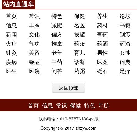
站内直通车
首页
常识
特色
保健
养生
论坛
信息
丰胸
减肥
名医
药材
书籍
新闻
文化
偏方
拔罐
膏药
刮痧
火疗
气功
推拿
药茶
药酒
药浴
针灸
美容
老年
育儿
男性
女性
疾病
杂症
中药
诊断
医案
词典
医生
医院
问答
药粥
砭石
足疗
返回顶部
首页
信息
常识
保健
特色
导航
联系电话：
010-87876186
-
pc版
Copyright © 2017 zhzyw.com