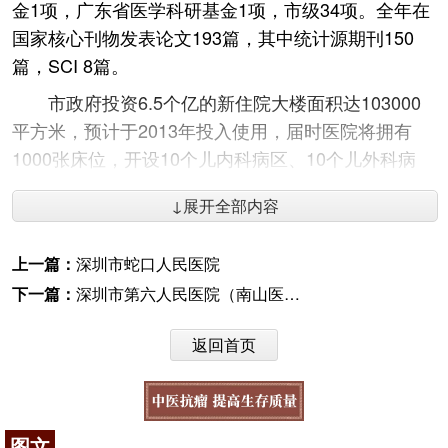
金1项，广东省医学科研基金1项，市级34项。全年在
国家核心刊物发表论文193篇，其中统计源期刊150
篇，SCI 8篇。
市政府投资6.5个亿的新住院大楼面积达103000
平方米，预计于2013年投入使用，届时医院将拥有
1000张床位，开设10个儿内科病区、10个儿外科病
区、五官科病区、小儿肿瘤科、感染科、儿童
中医
病
↓展开全部内容
区、儿童特需病房，总建筑面积近17万平方米。
医院秉承的办院理念是：办中国一流的儿童医
上一篇：
深圳市蛇口人民医院
院，为患儿提供快捷、安全、方便、有效的医疗服
下一篇：
深圳市第六人民医院（南山医院）
务，为医院和职工创造持久价值，实现患儿、医院、
职工三方共赢。
返回首页
咨询电话：
010-87876186
图文