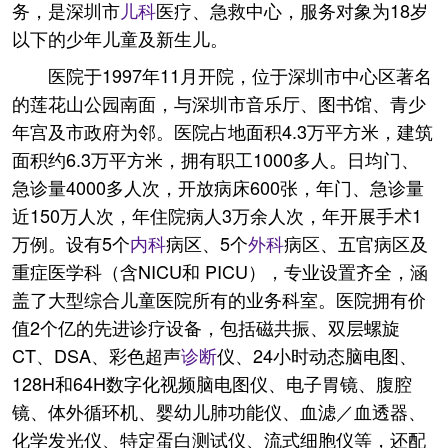
务，是深圳市
儿科
医疗、急救中心，服务对象为18岁
以下的少年儿童及新生儿。
医院于1997年11月开院，位于深圳市中心区著名
的莲花山公园南面，与深圳市音乐厅、图书馆、青少
年宫及市政府为邻。医院占地面积4.3万平方米，建筑
面积约6.3万平方米，拥有职工1000多人。日均门、
急诊量4000多人次，开放病床600张，年门、急诊量
近150万人次，年住院病人3万余人次，年开展手术1
万例。设有5个
内科
病区、5个
外科
病区、五官病区及
重症医学科（含NICU和 PICU），专业设置齐全，涵
盖了大型综合儿童医院所有的业务科室。医院拥有价
值2个亿的先进诊疗设备，包括磁共振、双层螺旋
CT、DSA、彩色超声
诊断
仪、24小时动态脑电图、
128H和64H数字化视频脑电图仪、电子胃镜、腹腔
镜、体外循环机、婴幼儿肺功能仪、血滤／血透器、
化学发光仪、特定蛋白测试仪、流式细胞仪等，还配