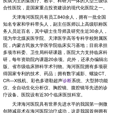
疾病为主的集医疗、教学、科研为一体的大型三级综
合性医院，是国家重点投资建设的现代化医院之一。
天津海河医院共有员工840余人，拥有一批全国
知名专家和学科带头人，副主任医师以上高级职称医
务人员近百名，其中硕士生导师及研究生近30余人，
现为华北煤炭医学院、天津医学高等专科学校附属医
院，内蒙古民族大学医学院临床实习基地；目前承担
多项市科委、卫生局科研课题，医院大力支持临床科
研，每年资助院内课题20余项。此外，还承办编辑出
版、省市级临床肺科学术刊物。海河医院拥有多项获
得国家专利的技术、药品；拥有数字减影、螺旋CT、
CR—X线机、彩色多谱勒超声
诊断
系统、大型肺功能
仪、全自动生化分析仪、胸腔镜、腹腔镜等先进的诊
疗设备。医院设有近30个临床医技科室。
天津海河医院具有世界先进水平的我国第一例微
创肺减容术在海河医院治疗成功，这是我国首例拥有