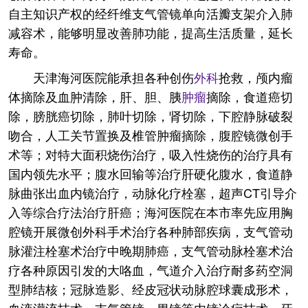
自主知识产权的经纤维支气管镜单向活瓣支架介入肺
减容术，能够明显改善肺功能，提高生活质量，延长
寿命。
天津海河医院能承担各种创伤
外科
抢救，颅内瘤
体摘除及血肿清除，肝、胆、胰
肿瘤
摘除，食道癌切
除，膀胱癌切除，肺叶切除，肾切除，下腔静脉破裂
吻合，人工关节置换及椎管肿瘤摘除，腹腔镜微创手
术等；对特大面积烧伤治疗，吸入性烧伤的治疗具有
国内领先水平；腹水回输等治疗肝硬化腹水，食道静
脉曲张出血内镜治疗，动脉化疗栓塞，超声CT引导介
入等综合疗法治疗肝癌；海河医院在本市率先应用胸
腔镜开展微创外科手术治疗各种肺部疾病，支气管动
脉灌注栓塞术治疗中晚期肺癌，支气管动脉栓塞术治
疗各种原因引发的大咯血，气道介入治疗耐多药空洞
型肺结核；冠脉造影、经皮冠状动脉腔球囊成形术，