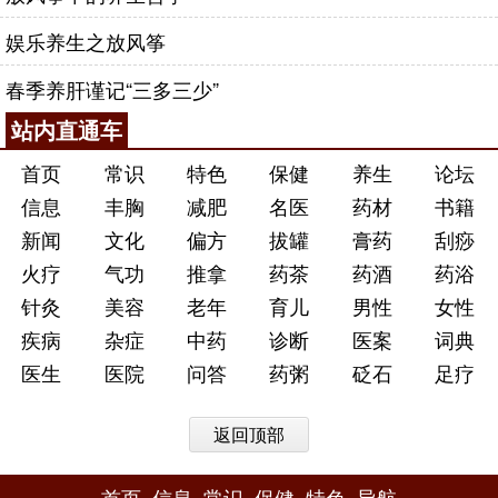
娱乐养生之放风筝
春季养肝谨记“三多三少”
站内直通车
首页
常识
特色
保健
养生
论坛
信息
丰胸
减肥
名医
药材
书籍
新闻
文化
偏方
拔罐
膏药
刮痧
火疗
气功
推拿
药茶
药酒
药浴
针灸
美容
老年
育儿
男性
女性
疾病
杂症
中药
诊断
医案
词典
医生
医院
问答
药粥
砭石
足疗
返回顶部
首页
信息
常识
保健
特色
导航