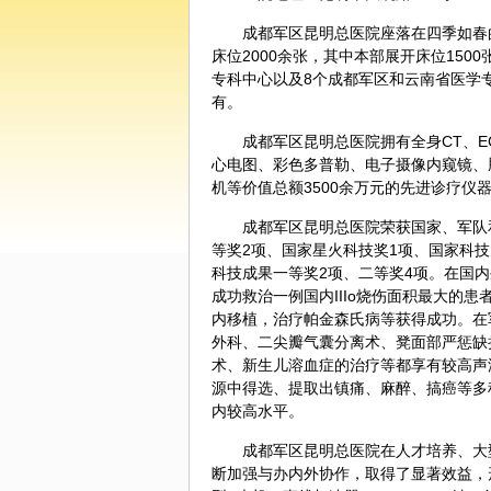
成都军区昆明总医院座落在四季如春
床位2000余张，其中本部展开床位150
专科中心以及8个成都军区和云南省医学专
有。
成都军区昆明总医院拥有全身CT、EC
心电图、彩色多普勒、电子摄像内窥镜、
机等价值总额3500余万元的先进诊疗仪
成都军区昆明总医院荣获国家、军队
等奖2项、国家星火科技奖1项、国家科技
科技成果一等奖2项、二等奖4项。在国内
成功救治一例国内IIIo烧伤面积最大的
内移植，治疗帕金森氏病等获得成功。在
外科、二尖瓣气囊分离术、凳面部严惩缺
术、新生儿溶血症的治疗等都享有较高声
源中得选、提取出镇痛、麻醉、搞癌等多
内较高水平。
成都军区昆明总医院在人才培养、大
断加强与办内外协作，取得了显著效益，形