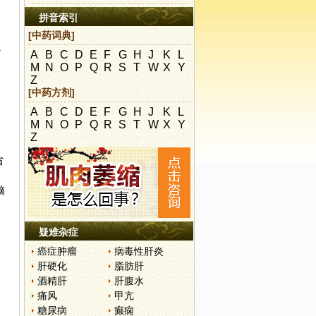
拼音索引
[中药词典]
少
A
B
C
D
E
F
G
H
J
K
L
M
N
O
P
Q
R
S
T
W
X
Y
Z
[中药方剂]
A
B
C
D
E
F
G
H
J
K
L
M
N
O
P
Q
R
S
T
W
X
Y
Z
省
。
脑
疑难杂症
癌症肿瘤
病毒性肝炎
肝硬化
脂肪肝
酒精肝
肝腹水
痛风
甲亢
糖尿病
癫痫