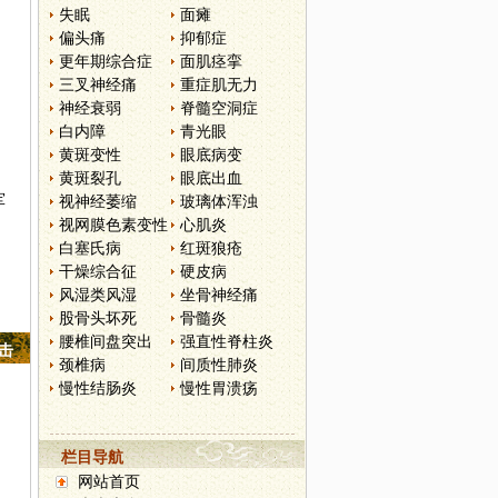
失眠
面瘫
偏头痛
抑郁症
更年期综合症
面肌痉挛
三叉神经痛
重症肌无力
神经衰弱
脊髓空洞症
白内障
青光眼
黄斑变性
眼底病变
黄斑裂孔
眼底出血
军
视神经萎缩
玻璃体浑浊
视网膜色素变性
心肌炎
白塞氏病
红斑狼疮
干燥综合征
硬皮病
风湿类风湿
坐骨神经痛
股骨头坏死
骨髓炎
腰椎间盘突出
强直性脊柱炎
点击
颈椎病
间质性肺炎
慢性结肠炎
慢性胃溃疡
栏目导航
网站首页