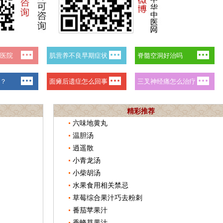
精彩推荐
六味地黄丸
温胆汤
逍遥散
小青龙汤
小柴胡汤
水果食用相关禁忌
草莓综合果汁巧去粉刺
番茄苹果汁
香蜂草果汁