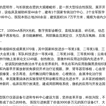
的昆明市，与长联犹在壁的大观楼毗邻，是一所大型综合性医院。展开开
0张，设临床及辅助科室44余个，建有1个国家专病治疗中心、2个全军医学
科中心。医院本部占地260余亩，建筑面积16.7万平方米，规模为省内
T、1000mA系列X光机、数字剪影
诊断
仪、直线加速器、碎石机、动态
脑干诱发电位、多功能麻醉机、局部脑血流测定仪、大型高压氧舱、后装
器。
和省级科技成果奖370项，其中国家科技进步一等奖1项、二等奖1项、三
大会奖1项；军队科技进步一等奖4项、二等奖16项、三等奖80项；云南
外刊物上发表论文1249篇。创伤救治、显微
外科
应用达到国内先进水平
患者， 使该院的烧伤救治水平走在世界前列。率先在军内应用胎脑黑质组织
军内最早开展放射状角膜切开术治疗近视眼。脾、肾等器官移植，心血管
损修复，全舌再造、去纤酶治闻疗脑血栓、心梗救治、血液净化治疗技
淮。单克隆重搞体的实验室研究和诊断应用达先进水平。从丰富的植物药
种新药，临床应用疗效满意。建成局部网络系统，微机的应用与开发达国
型医疗仪器设备引进和专科中心建设方面，坚持改革开放，科技兴院，不
成了自己的特色。 医院引进购置了价值3000多万元的医疗设备CT、大