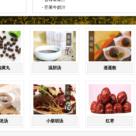
芒果牛奶汁
地黄丸
温胆汤
逍遥散
龙汤
小柴胡汤
红枣