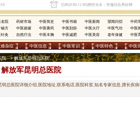
医名院
药材市场
中医简史
中医书籍
中医新闻
望闻问切
中药
方秘方
中医拔罐
中医膏药
中医刮痧
中医火疗
中医气功
中医
医针灸
自然疗法
中医丰胸
中医减肥
中医美容
老年保健
中医
疑难杂症
中医信息
中医常识
中医特色
中医
医院
--> 解放军昆明总医院
解放军昆明总医院
明总医院详细介绍,医院地址,联系电话,医院科室,知名专家信息,擅长疾病