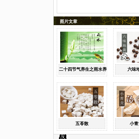
图片文章
二十四节气养生之雨水养生
六味
五苓散
小青