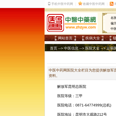
名
偏
中
网站首页
疾病大全
首页
-->
中医信息
-->
医院大全
-->
云南
中医中药网医院大全栏目为您提供解放军昆
资料。
解放军昆明总医院
医院等级：三甲
医院电话：0871-64774999(总机)
医院地址：昆明市大观路212号