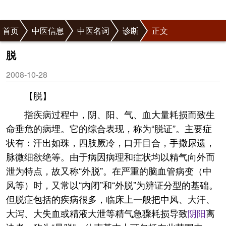
首页
中医信息
中医名词
诊断
正文
脱
2008-10-28
【脱】
指疾病过程中，阴、阳、气、血大量耗损而致生
命垂危的病埋。它的综合表现，称为“脱证”。主要症
状有：汗出如珠，四肢厥冷，口开目合，手撒尿遗，
脉微细欲绝等。由于病因病理和症状均以精气向外而
泄为特点，故又称“外脱”。在严重的脑血管病变（中
风等）时，又常以“内闭”和“外脱”为辨证分型的基础。
但脱症包括的疾病很多，临床上一般把中风、大汗、
大泻、大失血或精液大泄等精气急骤耗损导致
阴阳
离