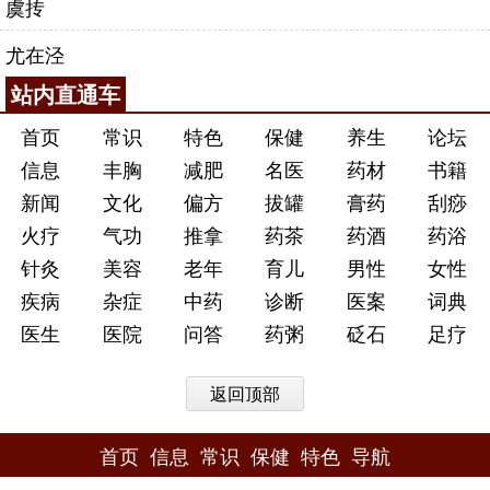
虞抟
尤在泾
站内直通车
首页
常识
特色
保健
养生
论坛
信息
丰胸
减肥
名医
药材
书籍
新闻
文化
偏方
拔罐
膏药
刮痧
火疗
气功
推拿
药茶
药酒
药浴
针灸
美容
老年
育儿
男性
女性
疾病
杂症
中药
诊断
医案
词典
医生
医院
问答
药粥
砭石
足疗
返回顶部
首页
信息
常识
保健
特色
导航