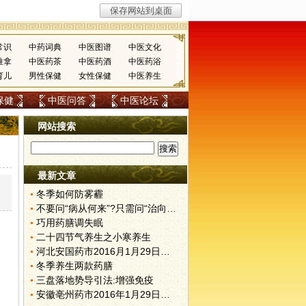
常识
中药词典
中医图谱
中医文化
推拿
中医药茶
中医药酒
中医药浴
育儿
男性保健
女性保健
中医养生
保健
中医问答
中医论坛
网站搜索
最新文章
，
冬季如何防雾霾
不要问“病从何来”?只需问“治向何去”?
巧用药膳调失眠
二十四节气养生之小寒养生
河北安国药市2016月1月29日快讯
冬季养生两款药膳
三盘落地势导引法:增强免疫
安徽亳州药市2016年1月29日快讯