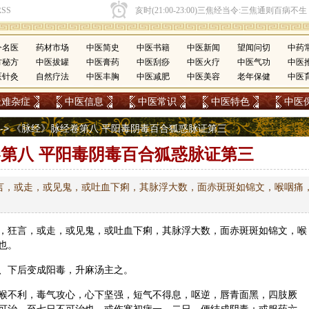
今名医
药材市场
中医简史
中医书籍
中医新闻
望闻问切
中药
方秘方
中医拔罐
中医膏药
中医刮痧
中医火疗
中医气功
中医
医针灸
自然疗法
中医丰胸
中医减肥
中医美容
老年保健
中医
疑难杂症
中医信息
中医常识
中医特色
中医
--> 《脉经》脉经卷第八 平阳毒阴毒百合狐惑脉证第三
第八 平阳毒阴毒百合狐惑脉证第三
言，或走，或见鬼，或吐血下痢，其脉浮大数，面赤斑斑如锦文，喉咽痛
，狂言，或走，或见鬼，或吐血下痢，其脉浮大数，面赤斑斑如锦文，喉
也。
、下后变成阳毒，升麻汤主之。
喉不利，毒气攻心，心下坚强，短气不得息，呕逆，唇青面黑，四肢厥