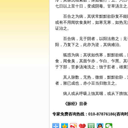
冷，其脉沉细紧数，身如被打，五、六日
七日以上至十日，变成阴毒。
甘草
汤主之
百合
之为病，其状常默默欲卧复不能
或有不用闻饮食臭时，如寒无寒，如热无
证治之。
百合病，见于阴者，以阳法救之；见
阳，乃复下之，此亦为逆，其病难治。
狐惑为病；其状如伤寒，默默欲眠，
食，闻食臭，其面乍赤，乍白、乍黑。其
于下部，
苦参
汤淹洗之；蚀于肛者，
雄黄
其人脉数，无热，微烦，默默欲卧，
者，脓已成也，
赤小豆
当归
散主之。
病人或从呼吸上蚀其咽，或从下膲蚀
《
脉经
》目录
专家免费咨询热线：010-87876186(咨询时