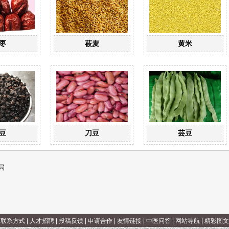
枣
莜麦
黄米
豆
刀豆
芸豆
局
|
联系方式
|
人才招聘
|
投稿反馈
|
申请合作
|
友情链接
|
中医问答
|
网站导航
|
精彩图文