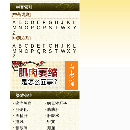
拼音索引
[中药词典]
A
B
C
D
E
F
G
H
J
K
L
M
N
O
P
Q
R
S
T
W
X
Y
Z
[中药方剂]
A
B
C
D
E
F
G
H
J
K
L
M
N
O
P
Q
R
S
T
W
X
Y
Z
疑难杂症
癌症肿瘤
病毒性肝炎
肝硬化
脂肪肝
酒精肝
肝腹水
痛风
甲亢
糖尿病
癫痫