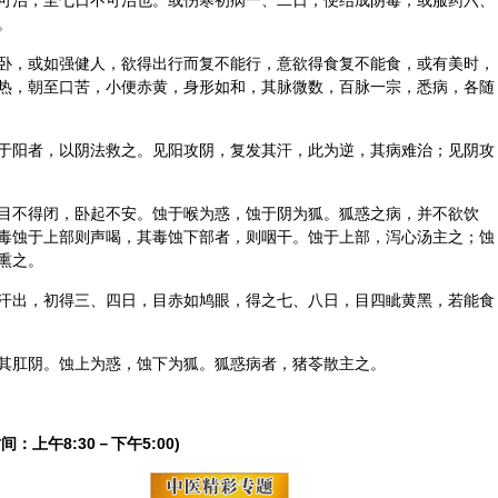
可治，至七日不可治也。或伤寒初病一、二日，便结成阴毒；或服药六、
。
卧，或如强健人，欲得出行而复不能行，意欲得食复不能食，或有美时，
热，朝至口苦，小便赤黄，身形如和，其脉微数，百脉一宗，悉病，各随
于阳者，以阴法救之。见阳攻阴，复发其汗，此为逆，其病难治；见阴攻
目不得闭，卧起不安。蚀于喉为惑，蚀于阴为狐。狐惑之病，并不欲饮
毒蚀于上部则声喝，其毒蚀下部者，则咽干。蚀于上部，泻心汤主之；蚀
熏之。
汗出，初得三、四日，目赤如鸠眼，得之七、八日，目四眦黄黑，若能食
其肛阴。蚀上为惑，蚀下为狐。狐惑病者，猪苓散主之。
间：上午8:30－下午5:00)