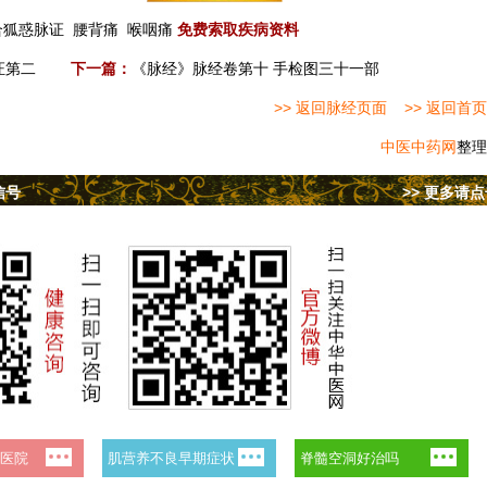
合狐惑脉证
腰背痛
喉咽痛
免费索取疾病资料
证第二
下一篇：
《脉经》脉经卷第十 手检图三十一部
>> 返回脉经页面
>> 返回首页
中医中药网
整理
信号
>> 更多请