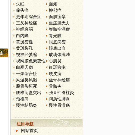
失眠
面瘫
偏头痛
抑郁症
更年期综合症
面肌痉挛
三叉神经痛
重症肌无力
神经衰弱
脊髓空洞症
白内障
青光眼
黄斑变性
眼底病变
黄斑裂孔
眼底出血
点击
视神经萎缩
玻璃体浑浊
视网膜色素变性
心肌炎
白塞氏病
红斑狼疮
干燥综合征
硬皮病
风湿类风湿
坐骨神经痛
股骨头坏死
骨髓炎
腰椎间盘突出
强直性脊柱炎
颈椎病
间质性肺炎
慢性结肠炎
慢性胃溃疡
栏目导航
网站首页