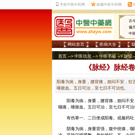
古
偏
中
网站首页
疾病大全
首页
-->
中医信息
-->
中医书籍
-->
脉经
《脉经》脉经卷
阳毒为病，身重，腰背痛，烦闷不安，狂
唾脓血。五日可治，至七日不可治也。
阳毒为病，身重，腰背痛，烦闷不安
咽痛，唾脓血。五日可治，至七日不可治
有伤寒一、二日便成阳毒。或服药吐
阴毒为病，身重背强，腹中绞痛，咽