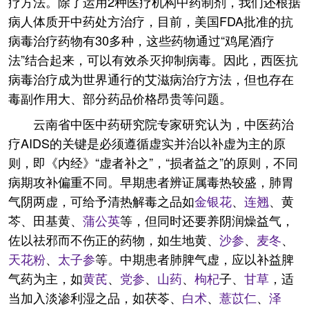
疗方法。除了运用2种医疗机构中药制剂，我们还根据
病人体质开中药处方治疗，目前，美国FDA批准的抗
病毒治疗药物有30多种，这些药物通过“鸡尾酒疗
法”结合起来，可以有效杀灭抑制病毒。因此，西医抗
病毒治疗成为世界通行的艾滋病治疗方法，但也存在
毒副作用大、部分药品价格昂贵等问题。
云南省中医中药研究院专家研究认为，中医药治
疗AIDS的关键是必须遵循虚实并治以补虚为主的原
则，即《内经》“虚者补之”，“损者益之”的原则，不同
病期攻补偏重不同。早期患者辨证属毒热较盛，肺胃
气阴两虚，可给予清热解毒之品如
金银花
、
连翘
、黄
芩、田基黄、
蒲公英
等，但同时还要养阴润燥益气，
佐以祛邪而不伤正的药物，如生地黄、
沙参
、
麦冬
、
天花粉
、
太子参
等。中期患者肺脾气虚，应以补益脾
气药为主，如
黄芪
、
党参
、
山药
、
枸杞
子、
甘草
，适
当加入淡渗利湿之品，如茯苓、
白术
、
薏苡仁
、
泽