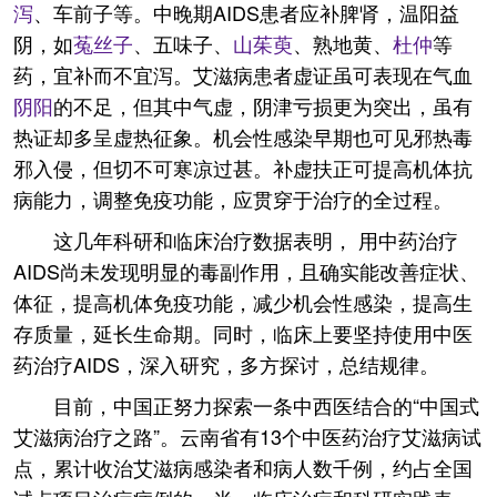
泻
、车前子等。中晚期AIDS患者应补脾肾，温阳益
阴，如
菟丝子
、五味子、
山茱萸
、熟地黄、
杜仲
等
药，宜补而不宜泻。艾滋病患者虚证虽可表现在气血
阴阳
的不足，但其中气虚，阴津亏损更为突出，虽有
热证却多呈虚热征象。机会性感染早期也可见邪热毒
邪入侵，但切不可寒凉过甚。补虚扶正可提高机体抗
病能力，调整免疫功能，应贯穿于治疗的全过程。
这几年科研和临床治疗数据表明， 用中药治疗
AIDS尚未发现明显的毒副作用，且确实能改善症状、
体征，提高机体免疫功能，减少机会性感染，提高生
存质量，延长生命期。同时，临床上要坚持使用中医
药治疗AIDS，深入研究，多方探讨，总结规律。
目前，中国正努力探索一条中西医结合的“中国式
艾滋病治疗之路”。云南省有13个中医药治疗艾滋病试
点，累计收治艾滋病感染者和病人数千例，约占全国