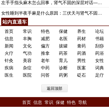
左手手指头麻木怎么回事，肾气不固的深层对话——肾合jjn
女性睡到半夜手麻是什么原因：三伏天与肾气不固的深层对话
站内直通车
首页
常识
特色
保健
养生
论坛
信息
丰胸
减肥
名医
药材
书籍
新闻
文化
偏方
拔罐
膏药
刮痧
火疗
气功
推拿
药茶
药酒
药浴
针灸
美容
老年
育儿
男性
女性
疾病
杂症
中药
诊断
医案
词典
医生
医院
问答
药粥
砭石
足疗
返回顶部
首页
信息
常识
保健
特色
导航