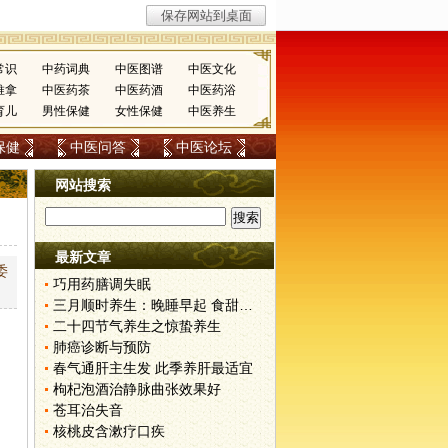
常识
中药词典
中医图谱
中医文化
推拿
中医药茶
中医药酒
中医药浴
育儿
男性保健
女性保健
中医养生
保健
中医问答
中医论坛
网站搜索
最新文章
委
巧用药膳调失眠
三月顺时养生：晚睡早起 食甜养肝
二十四节气养生之惊蛰养生
肺癌诊断与预防
春气通肝主生发 此季养肝最适宜
枸杞泡酒治静脉曲张效果好
苍耳治失音
核桃皮含漱疗口疾