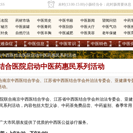
医名院
药材市场
中医简史
中医书籍
中医新闻
望闻问切
中药
方秘方
中医拔罐
中医膏药
中医刮痧
中医火疗
中医气功
中医
医针灸
自然疗法
中医丰胸
中医减肥
中医美容
老年保健
中医
疑难杂症
中医信息
中医常识
中医特色
中医
南京市中西医结合医院启动中医药惠民系列活动
结合医院启动中医药惠民系列活动
联合南京中西医结合学会、江苏省中西医结合学会外治法专委会、亚健康专
活动。
医院联合南京中西医结合学会、江苏省中西医结合学会外治法专委会、亚健
民系列活动，内容包括大型义诊、中
药茶
免费品尝、中药鉴别、春季常用
广大市民朋友提供了优质的中西医公益诊疗服务。