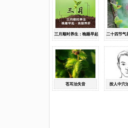
三月顺时养生：晚睡早起 食甜养肝
二十四节气
苍耳治失音
按人中穴