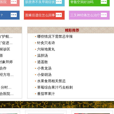
精彩推荐
吉林松原市中西医结合医院“暖冬行动”护航春运
哪些情况下需禁忌辛辣
湖北十堰市中西医结合医院“以身试老”促进优质服务
针灸穴名诗
候诊区
六味地黄丸
茶
温胆汤
对象拜师
逍遥散
合作
小青龙汤
湖北十堰市中西医结合医院举办中医经方培训班
小柴胡汤
水果食用相关禁忌
武汉市中西医结合医院开启“全预约、分时段”诊疗服务
草莓综合果汁巧去粉刺
文汇中医药文化讲堂在岳阳中西医结合医院举办
番茄苹果汁