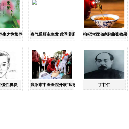
养生之惊蛰养生
春气通肝主生发 此季养肝最适宜
枸杞泡酒治静脉曲张效果
治慢性鼻炎
襄阳市中医医院开展“应急救护，为生命护航”志愿服务
丁甘仁