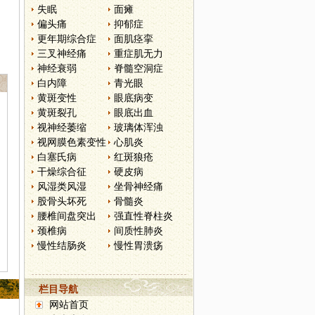
失眠
面瘫
偏头痛
抑郁症
更年期综合症
面肌痉挛
三叉神经痛
重症肌无力
神经衰弱
脊髓空洞症
白内障
青光眼
黄斑变性
眼底病变
黄斑裂孔
眼底出血
视神经萎缩
玻璃体浑浊
视网膜色素变性
心肌炎
白塞氏病
红斑狼疮
干燥综合征
硬皮病
风湿类风湿
坐骨神经痛
股骨头坏死
骨髓炎
腰椎间盘突出
强直性脊柱炎
颈椎病
间质性肺炎
慢性结肠炎
慢性胃溃疡
栏目导航
网站首页