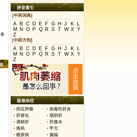
拼音索引
[中药词典]
A
B
C
D
E
F
G
H
J
K
L
M
N
O
P
Q
R
S
T
W
X
Y
服务
Z
[中药方剂]
A
B
C
D
E
F
G
H
J
K
L
M
N
O
P
Q
R
S
T
W
X
Y
Z
点击
疑难杂症
癌症肿瘤
病毒性肝炎
肝硬化
脂肪肝
酒精肝
肝腹水
痛风
甲亢
糖尿病
癫痫