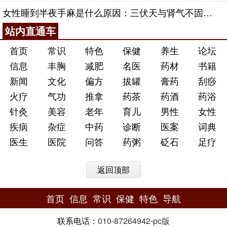
女性睡到半夜手麻是什么原因：三伏天与肾气不固的深层对话
站内直通车
首页
常识
特色
保健
养生
论坛
信息
丰胸
减肥
名医
药材
书籍
新闻
文化
偏方
拔罐
膏药
刮痧
火疗
气功
推拿
药茶
药酒
药浴
针灸
美容
老年
育儿
男性
女性
疾病
杂症
中药
诊断
医案
词典
医生
医院
问答
药粥
砭石
足疗
返回顶部
首页
信息
常识
保健
特色
导航
联系电话：
010-87264942
-
pc版