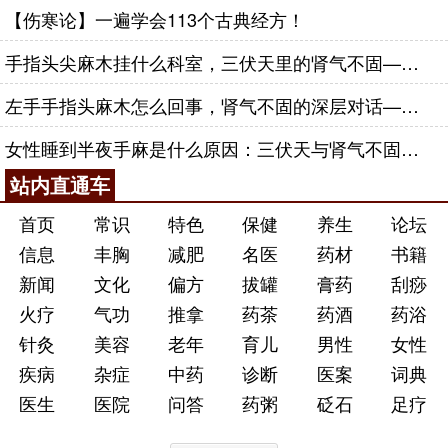
【伤寒论】一遍学会113个古典经方！
手指头尖麻木挂什么科室，三伏天里的肾气不固——肾合jjn
左手手指头麻木怎么回事，肾气不固的深层对话——肾合jjn
女性睡到半夜手麻是什么原因：三伏天与肾气不固的深层对话
站内直通车
首页
常识
特色
保健
养生
论坛
信息
丰胸
减肥
名医
药材
书籍
新闻
文化
偏方
拔罐
膏药
刮痧
火疗
气功
推拿
药茶
药酒
药浴
针灸
美容
老年
育儿
男性
女性
疾病
杂症
中药
诊断
医案
词典
医生
医院
问答
药粥
砭石
足疗