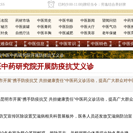
医名院
药材市场
中医简史
中医书籍
中医新闻
望闻问切
中药
方秘方
中医拔罐
中医膏药
中医刮痧
中医火疗
中医气功
中医
医针灸
自然疗法
中医丰胸
中医减肥
中医美容
老年保健
中医
疑难杂症
中医信息
中医常识
中医特色
中医
云南省中医中药研究院开展防疫抗艾义诊
医中药研究院开展防疫抗艾义诊
明市开展“携手防疫抗艾 共担健康责任”中医药义诊活动，提高广大群众对中
昆明市开展“携手防疫抗艾 共担健康责任”
中医药
义诊活动，提高广大群
防艾宣传区除设置艾滋病相关科普展板外，医务人员还发放艾滋病防治宣