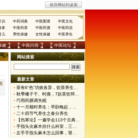
常识
中药词典
中医图谱
中医文化
推拿
中医药茶
中医药酒
中医药浴
育儿
男性保健
女性保健
中医养生
保健
中医问答
中医论坛
网站搜索
最新文章
医
茶有6“色”功效各异，饮茶养生寒温有宜忌
秋季嗓子干、时痛，7款茶饮辩证用
巧用药膳调失眠
众
十一月顺时养生：早卧晚起，保护阳气
二十四节气养生之春分养生
【伤寒论】一遍学会113个古典经方！
手指头尖麻木挂什么科室，三伏天里的肾气不固——肾合jjn
左手手指头麻木怎么回事，肾气不固的深层对话——肾合jjn