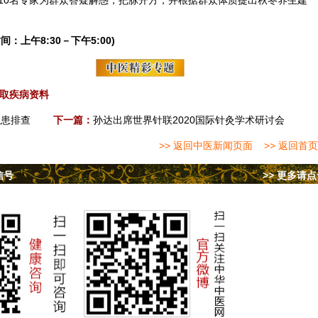
10名专家为群众答疑解惑，把脉开方，并根据群众
体质
提出秋冬
养生
建
间：上午8:30－下午5:00)
取疾病资料
隐患排查
下一篇：
孙达出席世界针联2020国际针灸学术研讨会
>> 返回中医新闻页面
>> 返回首页
信号
>> 更多请