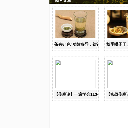
图片文章
茶有6“色”功效各异，饮茶养生寒温有宜
秋季嗓子干
【伤寒论】一遍学会113个古典经方！
【实战伤寒