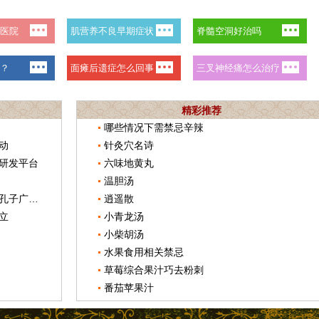
精彩推荐
哪些情况下需禁忌辛辣
动
针灸穴名诗
研发平台
六味地黄丸
温胆汤
山东宏济堂中药研究院新址启用仪式孔子广场揭幕暨祭孔大典
逍遥散
立
小青龙汤
小柴胡汤
水果食用相关禁忌
草莓综合果汁巧去粉刺
番茄苹果汁