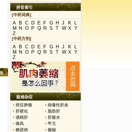
拼音索引
[中药词典]
A
B
C
D
E
F
G
H
J
K
L
M
N
O
P
Q
R
S
T
W
X
Y
Z
[中药方剂]
A
B
C
D
E
F
G
H
J
K
L
M
N
O
P
Q
R
S
T
W
X
Y
Z
点击
疑难杂症
癌症肿瘤
病毒性肝炎
肝硬化
脂肪肝
酒精肝
肝腹水
痛风
甲亢
糖尿病
癫痫