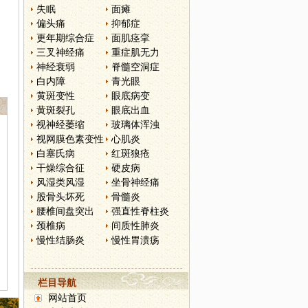
失眠
面瘫
偏头痛
抑郁症
更年期综合症
面肌痉挛
三叉神经痛
重症肌无力
神经衰弱
脊髓空洞症
白内障
青光眼
黄斑变性
眼底病变
黄斑裂孔
眼底出血
视神经萎缩
玻璃体浑浊
视网膜色素变性
心肌炎
白塞氏病
红斑狼疮
干燥综合征
硬皮病
风湿类风湿
坐骨神经痛
股骨头坏死
骨髓炎
腰椎间盘突出
强直性脊柱炎
颈椎病
间质性肺炎
慢性结肠炎
慢性胃溃疡
栏目导航
网站首页