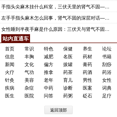
手指头尖麻木挂什么科室，三伏天里的肾气不固——肾合jjn
左手手指头麻木怎么回事，肾气不固的深层对话——肾合jjn
女性睡到半夜手麻是什么原因：三伏天与肾气不固的深层对话
站内直通车
首页
常识
特色
保健
养生
论坛
信息
丰胸
减肥
名医
药材
书籍
新闻
文化
偏方
拔罐
膏药
刮痧
火疗
气功
推拿
药茶
药酒
药浴
针灸
美容
老年
育儿
男性
女性
疾病
杂症
中药
诊断
医案
词典
医生
医院
问答
药粥
砭石
足疗
返回顶部