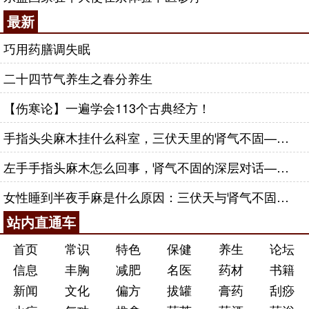
最新
巧用药膳调失眠
二十四节气养生之春分养生
【伤寒论】一遍学会113个古典经方！
手指头尖麻木挂什么科室，三伏天里的肾气不固——肾合jjn
左手手指头麻木怎么回事，肾气不固的深层对话——肾合jjn
女性睡到半夜手麻是什么原因：三伏天与肾气不固的深层对话
站内直通车
首页
常识
特色
保健
养生
论坛
信息
丰胸
减肥
名医
药材
书籍
新闻
文化
偏方
拔罐
膏药
刮痧