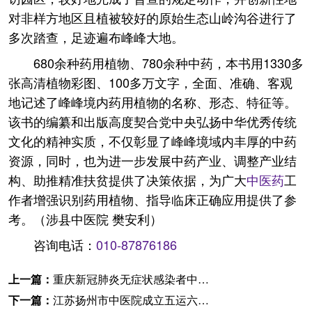
对非样方地区且植被较好的原始生态山岭沟谷进行了
多次踏查，足迹遍布峰峰大地。
680余种药用植物、780余种中药，本书用1330多
张高清植物彩图、100多万文字，全面、准确、客观
地记述了峰峰境内药用植物的名称、形态、特征等。
该书的编纂和出版高度契合党中央弘扬中华优秀传统
文化的精神实质，不仅彰显了峰峰境域内丰厚的中药
资源，同时，也为进一步发展中药产业、调整产业结
构、助推精准扶贫提供了决策依据，为广大
中医药
工
作者增强识别药用植物、指导临床正确应用提供了参
考。（涉县中医院 樊安利）
咨询电话：
010-87876186
上一篇：
重庆新冠肺炎无症状感染者中药制剂获批
下一篇：
江苏扬州市中医院成立五运六气研习小组