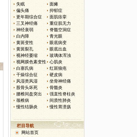
失眠
面瘫
偏头痛
抑郁症
更年期综合症
面肌痉挛
三叉神经痛
重症肌无力
神经衰弱
脊髓空洞症
白内障
青光眼
黄斑变性
眼底病变
黄斑裂孔
眼底出血
视神经萎缩
玻璃体浑浊
视网膜色素变性
心肌炎
白塞氏病
红斑狼疮
干燥综合征
硬皮病
风湿类风湿
坐骨神经痛
股骨头坏死
骨髓炎
腰椎间盘突出
强直性脊柱炎
颈椎病
间质性肺炎
慢性结肠炎
慢性胃溃疡
栏目导航
网站首页