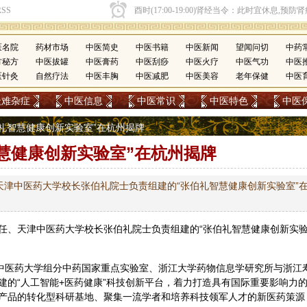
医名院
药材市场
中医简史
中医书籍
中医新闻
望闻问切
中药
方秘方
中医拔罐
中医膏药
中医刮痧
中医火疗
中医气功
中医
医针灸
自然疗法
中医丰胸
中医减肥
中医美容
老年保健
中医
疑难杂症
中医信息
中医常识
中医特色
中医
张伯礼智慧健康创新实验室”在杭州揭牌
慧健康创新实验室”在杭州揭牌
津中医药大学校长张伯礼院士负责组建的“张伯礼智慧健康创新实验室”
任、天津
中医
药大学校长张伯礼院士负责组建的“张伯礼智慧健康创新实
中医药
大学组分中药国家重点实验室、浙江大学药物信息学研究所与浙江
建的“人工智能+医药健康”科技创新平台，着力打造具有国际重要影响力
产品的转化型科研基地、聚集一流学者和培养科技领军人才的新医药策源