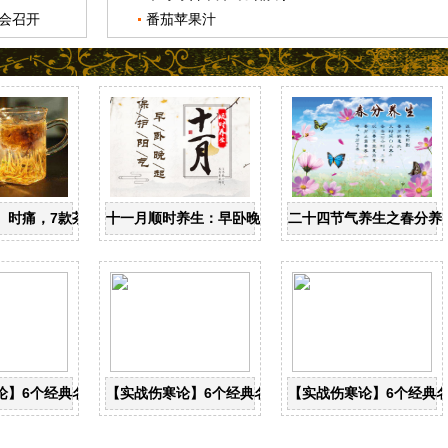
会召开
番茄苹果汁
忌
、时痛，7款茶饮辩证用
十一月顺时养生：早卧晚起，保护阳气
二十四节气养生之春分养
论】6个经典名方，搞定一本伤寒论
【实战伤寒论】6个经典名方，搞定一本伤寒论
【实战伤寒论】6个经典