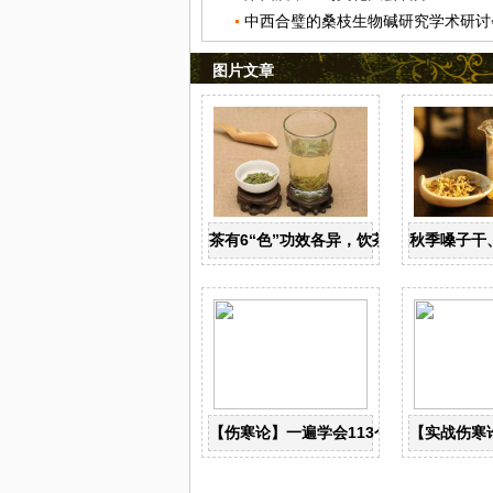
中西合璧的桑枝生物碱研究学术研讨
图片文章
茶有6“色”功效各异，饮茶养生寒温有宜
秋季嗓子干
【伤寒论】一遍学会113个古典经方！
【实战伤寒