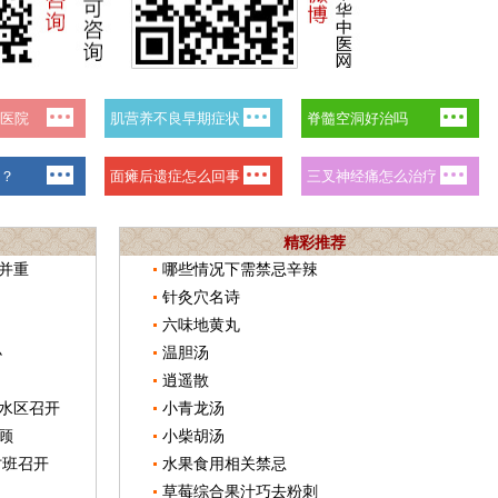
精彩推荐
并重
哪些情况下需禁忌辛辣
针灸穴名诗
六味地黄丸
办
温胆汤
逍遥散
水区召开
小青龙汤
顾
小柴胡汤
讨班召开
水果食用相关禁忌
草莓综合果汁巧去粉刺