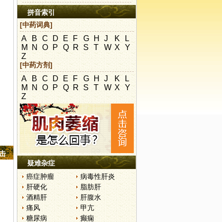
拼音索引
[中药词典]
A
B
C
D
E
F
G
H
J
K
L
M
N
O
P
Q
R
S
T
W
X
Y
Z
[中药方剂]
A
B
C
D
E
F
G
H
J
K
L
M
N
O
P
Q
R
S
T
W
X
Y
Z
点击
疑难杂症
癌症肿瘤
病毒性肝炎
肝硬化
脂肪肝
酒精肝
肝腹水
痛风
甲亢
糖尿病
癫痫