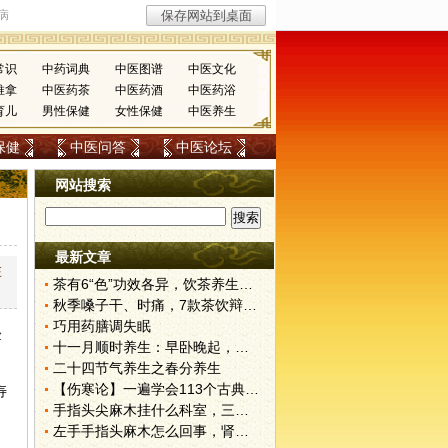
常识
中药词典
中医图谱
中医文化
推拿
中医药茶
中医药酒
中医药浴
育儿
男性保健
女性保健
中医养生
保健
中医问答
中医论坛
网站搜索
最新文章
在
茶有6“色”功效各异，饮茶养生寒温有宜忌
秋季嗓子干、时痛，7款茶饮辩证用
巧用药膳调失眠
验
十一月顺时养生：早卧晚起，保护阳气
二十四节气养生之春分养生
【伤寒论】一遍学会113个古典经方！
寿
手指头尖麻木挂什么科室，三伏天里的肾气不固——肾合jjn
的
左手手指头麻木怎么回事，肾气不固的深层对话——肾合jjn