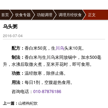
首页
饮食专题
功能调理
调理月经饮食
正文
乌头粥
2016-07-04
香白米50克，生
川乌
头末10克。
配方：
香白米与生川乌末同放锅中，加水500毫
制法：
升，水沸后取微火煮，至米开花时，即可食用。
温经散寒，除痹止痛。
功效：
每日1剂，空腹趁热食用。
用法：
咨询电话：
010-87876186
上一篇：
山楂枸杞饮