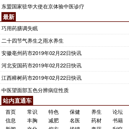
东盟国家驻华大使在京体验中医诊疗
最新
巧用药膳调失眠
二十四节气养生之雨水养生
安徽亳州药市2019年02月22日快讯
河北安国药市2019年02月22日快讯
江西樟树药市2019年02月22日快讯
中医望面部五色分辨病症性质
站内直通车
首页
常识
特色
保健
养生
论坛
信息
丰胸
减肥
名医
药材
书籍
新闻
文化
偏方
拔罐
膏药
刮痧