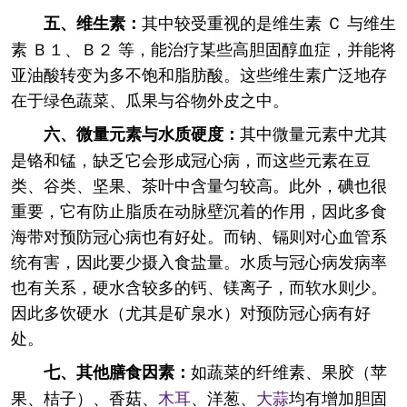
其中较受重视的是维生素 Ｃ 与维生
五、维生素：
素 Ｂ１、Ｂ２ 等，能治疗某些高胆固醇血症，并能将
亚油酸转变为多不饱和脂肪酸。这些维生素广泛地存
在于绿色蔬菜、瓜果与谷物外皮之中。
其中微量元素中尤其
六、微量元素与水质硬度：
是铬和锰，缺乏它会形成冠心病，而这些元素在豆
类、谷类、坚果、茶叶中含量匀较高。此外，碘也很
重要，它有防止脂质在动脉壁沉着的作用，因此多食
海带对预防冠心病也有好处。而钠、镉则对心血管系
统有害，因此要少摄入食盐量。水质与冠心病发病率
也有关系，硬水含较多的钙、镁离子，而软水则少。
因此多饮硬水（尤其是矿泉水）对预防冠心病有好
处。
如蔬菜的纤维素、果胶（苹
七、其他膳食因素：
果、桔子）、香菇、
木耳
、洋葱、
大蒜
均有增加胆固