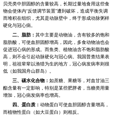
贝壳类中胆固醇的含量较高，长期过量地食用这些食
物会使体内“反馈调节装置”遭到破坏，造成平衡失调
而堆积在组织，尤其是动脉壁中，终于形成动脉粥样
硬化与冠心病。
其中主要是动物油，含有较多的饱和
二、脂肪：
脂肪酸，可使血胆固醇增高，因此，多食动物油也会
促进冠心病的形成。而鱼类、植物油含不饱和脂肪酸
高，则不会引起动脉硬化与冠心病。我国普查结果表
明，祖祖辈辈以渔猎为生的地方，冠心病发病率则很
低（如我国舟山群岛）。
如蔗糖、果糖等，对血甘油三
三、碳水化合物：
酯含量有一定影响，特别是某些肥胖者，当糖类用量
增加，冠心病发病率也增高。
动物蛋白可使血胆固醇含量增高，
四、蛋白质：
而植物性蛋白（如大豆蛋白）则相反。