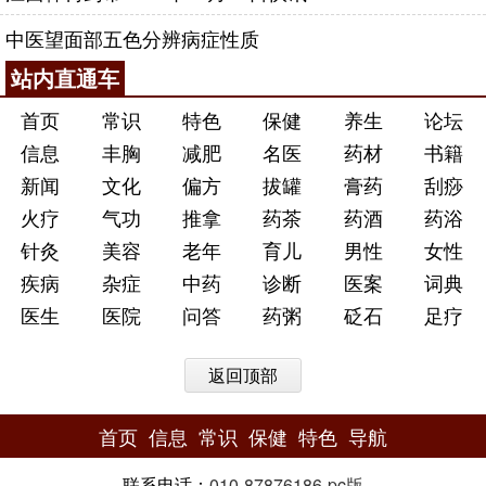
中医望面部五色分辨病症性质
站内直通车
首页
常识
特色
保健
养生
论坛
信息
丰胸
减肥
名医
药材
书籍
新闻
文化
偏方
拔罐
膏药
刮痧
火疗
气功
推拿
药茶
药酒
药浴
针灸
美容
老年
育儿
男性
女性
疾病
杂症
中药
诊断
医案
词典
医生
医院
问答
药粥
砭石
足疗
返回顶部
首页
信息
常识
保健
特色
导航
联系电话：
010-87876186
-
pc版