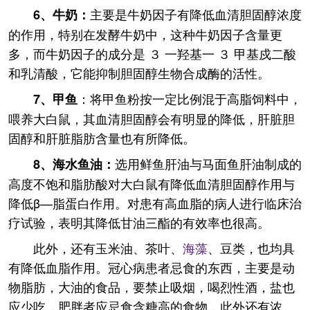
主要是牛奶因子有降低血清胆固醇浓度
6、
牛奶：
的作用，特别在发酵牛奶中，这种牛奶因子含量更
多，而牛奶因子的成分是 ３ 一羟基一 ３ 甲基戍二酸
和乳清酸，它能抑制胆固醇生物合成酶的活性。
：将甲鱼粉按一定比例混于高脂饲料中，
7、
甲鱼
喂养大白鼠，其血清胆固醇会有明显的降低，肝脏胆
固醇和肝脏脂肪含量也有所降低。
选用鲜鱼肝油与马面鱼肝油制成的
8、
海水鱼油：
高度不饱和脂肪酸对大白鼠有降低血清胆固醇作用与
降低β—脂蛋白作用。对患有高血脂的病人进行临床治
疗试验，表明其降低甘油三酯的有效率也很高。
此外，还有玉米油、茶叶、
海藻
、豆类，也均具
有降低血脂作用。冠心病患者忌食的东西，主要是动
物脂肪，大油的食品，要禁止吸烟，喝烈性酒，盐也
应少吃，肥胖者应忌食含糖高的食物，此外还有浓