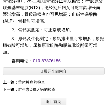
骨化醇和1，25-二羟胆骨化醇正常或偏低；I型胶原交
联氨基末端肽(NTX)，绝经期后妇女可随年龄增长而
逐渐增高，骨质疏松者也可见增高；血碱性磷酸酶
(ALP)，骨折时可增高。
2、骨钙素测定：可正常或增加。
3、尿钙及生化测定：尿钙排出量可常增多，尿羟
脯氨酸可增加，尿胶原吡啶酶和脱氧吡啶酚常可增
加。
咨询电话：
010-87876186
↓展开全部内容
上一篇：
垂体肿瘤的检查
下一篇：
维生素D缺乏病的检查
返回首页