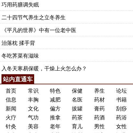
巧用药膳调失眠
二十四节气养生之立冬养生
《平凡的世界》中有一位老中医
治落枕 揉手背
冬吃荠菜有滋味
入冬天寒易保暖，干燥上火怎么办？
站内直通车
首页
常识
特色
保健
养生
论坛
信息
丰胸
减肥
名医
药材
书籍
新闻
文化
偏方
拔罐
膏药
刮痧
火疗
气功
推拿
药茶
药酒
药浴
针灸
美容
老年
育儿
男性
女性