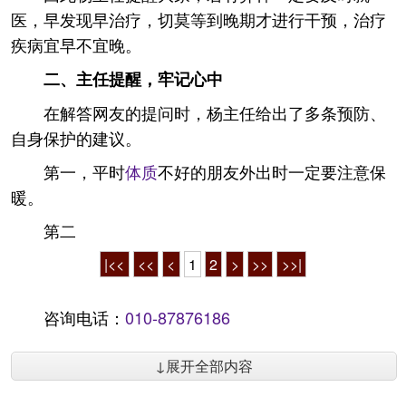
医，早发现早治疗，切莫等到晚期才进行干预，治疗
疾病宜早不宜晚。
二、主任提醒，牢记心中
在解答网友的提问时，杨主任给出了多条预防、
自身保护的建议。
第一，平时
体质
不好的朋友外出时一定要注意保
暖。
第二
|<<
<<
<
1
2
>
>>
>>|
咨询电话：
010-87876186
↓展开全部内容