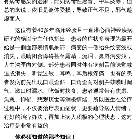
有病毒感染的迹象，比如病毒性感冒、中耳炎等，但
总的来说，依旧是躯体受损，导致正气不足，邪气趁
虚而入。
这位有着40多年临床经验且一直潜心面神经疾病
研究的杨以宁主任也指出，患者的症状多表现为最开
始是一侧面部表情肌呆滞；病变的一侧抬头纹变浅或
消失，眼睛闭合障碍甚至露睛，流泪，鼻唇沟变浅，
人中沟歪向对侧。部分患者同时伴有病侧舌前味觉减
退或消失，听觉过敏，耳鸣，耳后根疼痛。也有的患
者发病前先出现口眼歪斜，口角歪向对侧并鼓嘴时漏
气、漱口时漏水、吃饭时挟食。患者通常带有焦虑、
焦急、抑郁、悲观厌世等消极情绪。所以医生在治疗
过程中，不仅要治疗表面症状，更要疏导病人情绪，
有好的治疗办法，再加上病人积极的心理状态，这对
治疗是非常有益的。
你必须知道的那些知识！