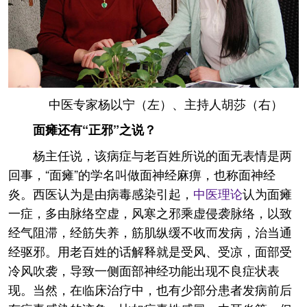
中医专家杨以宁（左）、主持人胡莎（右）
面瘫还有“正邪”之说？
杨主任说，该病症与老百姓所说的面无表情是两
回事，“面瘫”的学名叫做面神经麻痹，也称面神经
炎。西医认为是由病毒感染引起，
中医理论
认为面瘫
一症，多由脉络空虚，风寒之邪乘虚侵袭脉络，以致
经气阻滞，经筋失养，筋肌纵缓不收而发病，治当通
经驱邪。用老百姓的话解释就是受风、受凉，面部受
冷风吹袭，导致一侧面部神经功能出现不良症状表
现。当然，在临床治疗中，也有少部分患者发病前后