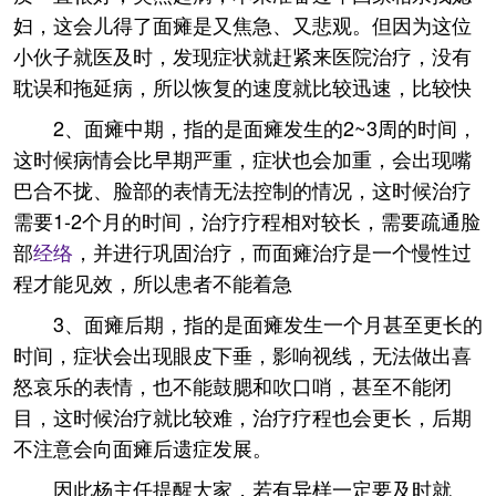
妇，这会儿得了面瘫是又焦急、又悲观。但因为这位
小伙子就医及时，发现症状就赶紧来医院治疗，没有
耽误和拖延病，所以恢复的速度就比较迅速，比较快
2、面瘫中期，指的是面瘫发生的2~3周的时间，
这时候病情会比早期严重，症状也会加重，会出现嘴
巴合不拢、脸部的表情无法控制的情况，这时候治疗
需要1-2个月的时间，治疗疗程相对较长，需要疏通脸
部
经络
，并进行巩固治疗，而面瘫治疗是一个慢性过
程才能见效，所以患者不能着急
3、面瘫后期，指的是面瘫发生一个月甚至更长的
时间，症状会出现眼皮下垂，影响视线，无法做出喜
怒哀乐的表情，也不能鼓腮和吹口哨，甚至不能闭
目，这时候治疗就比较难，治疗疗程也会更长，后期
不注意会向面瘫后遗症发展。
因此杨主任提醒大家，若有异样一定要及时就