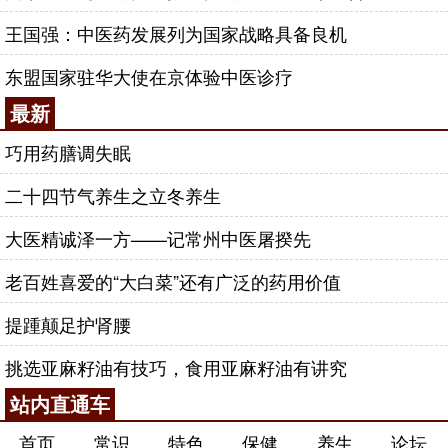
王国强：中医药发展列为国家战略具备良机
东盟国家驻华大使在京体验中医诊疗
最新
巧用药膳调失眠
二十四节气养生之立冬养生
大医精诚泽一方——记常州中医屠揆先
老百姓喜爱的“大白菜”还有广泛的药用价值
提踵颠足护肾腰
挑选亚麻籽油有技巧，食用亚麻籽油有讲究
站内直通车
首页
常识
特色
保健
养生
论坛