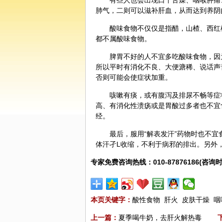
有些人也会出现口干舌燥、咽喉肿痛
肺气，二则可以滋补肝血，从而达到养阴
酸味食物不仅仅是指醋，山楂、西红
都不属酸味食物。
脾胃不好的人不宜多吃酸味食物，因
所以平时有消化不良、大便溏稀、说话声
否则可能会使症状加重。
咳嗽有痰，或有腹泻及排尿不畅等症
高、有消化性溃疡或是胃酸过多者也不宜
经。
最后，服用“解表发汗”药物时也不
体汗孑L收缩，不利于病邪的排出。另外
专家免费咨询热线：010-87876186(咨询时
本页关键字：
酸性食物
肝火
皮肤干燥
咽
上一篇：
夏季喝牛奶，去肝火解热毒