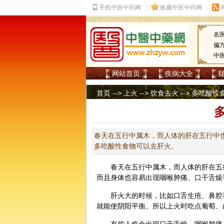
名
偏
中
网站首页
疾病大全
首页
-->
上火
-->
饮食去火
--> 多吃酸
春天在五行中属木，而人体的肝在五行中
多吃酸性食物可以去肝火。
春天在
五行
中属木，而人体的肝在五
而且身体也容易出现咽喉肿痛、口干舌燥
肝火大的时候，比如口舌生疮、鼻腔
就能使
阴阳
平衡。所以
上火
时吃点葡萄、