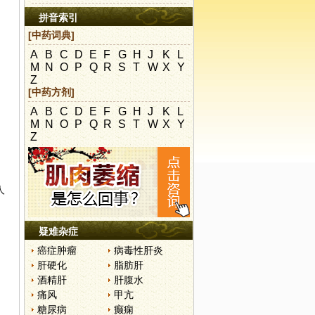
拼音索引
[中药词典]
A
B
C
D
E
F
G
H
J
K
L
M
N
O
P
Q
R
S
T
W
X
Y
Z
[中药方剂]
A
B
C
D
E
F
G
H
J
K
L
M
N
O
P
Q
R
S
T
W
X
Y
Z
人
疑难杂症
癌症肿瘤
病毒性肝炎
肝硬化
脂肪肝
酒精肝
肝腹水
痛风
甲亢
糖尿病
癫痫