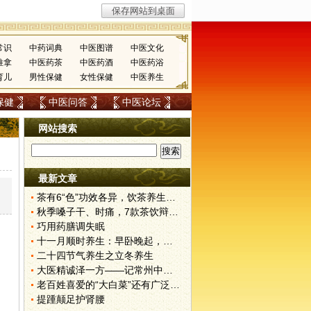
常识
中药词典
中医图谱
中医文化
推拿
中医药茶
中医药酒
中医药浴
育儿
男性保健
女性保健
中医养生
保健
中医问答
中医论坛
网站搜索
最新文章
。
茶有6“色”功效各异，饮茶养生寒温有宜忌
秋季嗓子干、时痛，7款茶饮辩证用
巧用药膳调失眠
十一月顺时养生：早卧晚起，保护阳气
二十四节气养生之立冬养生
大医精诚泽一方——记常州中医屠揆先
老百姓喜爱的“大白菜”还有广泛的药用价值
提踵颠足护肾腰