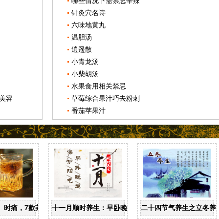
哪些情况下需禁忌辛辣
针灸穴名诗
六味地黄丸
温胆汤
逍遥散
小青龙汤
小柴胡汤
水果食用相关禁忌
”美容
草莓综合果汁巧去粉刺
番茄苹果汁
忌
、时痛，7款茶饮辩证用
十一月顺时养生：早卧晚起，保护阳气
二十四节气养生之立冬养