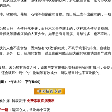
、皮肤脱皮等现象，酸味食物有收敛的效果，多吃酸性食物一是可以收敛
的效果。
柿、
猕猴桃
、葡萄、石榴等都是酸味食物。而口感上尝不出酸味的，一般
为酸人肝，会使肝气更盛，而肝木又是克脾土的，这样就会使弱者愈弱。
音低微等脾虚症状的人要少食。如果患有胃溃疡、胃酸过多，也不宜吃，
状的人也不宜食酸，因为酸有“收敛”的功效，不利于病邪的排出。血糖较
食。另外，处于经期的女性，过量食酸可能会因为酸的收敛功效而导致痛
宜食醋。因为酸有收敛之性，如果与复方银翘片等解表药物同时服用，会使
，还会破坏中药中的生物碱等有效成分，所以感冒时也不宜吃酸的。
间：上午8:30－下午5:00)
喉肿痛
解表发汗
免费索取疾病资料
下一篇：
清泻心火，常吃赤小豆粥