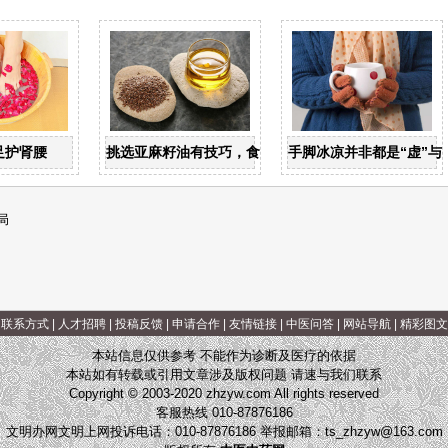
值
足护肾腰
挑选亚麻籽油有技巧，食用亚麻籽油有讲究
手脚冰凉并非都是“虚”与“
局
|
联系方式
|
人才招聘
|
投稿反馈
|
申请合作
|
友情链接
|
中医问答
|
网站导航
|
精彩图文
本站信息仅供参考 不能作为诊断及医疗的依据
本站如有转载或引用文章涉及版权问题 请速与我们联系
Copyright © 2003-2020 zhzyw.com All rights reserved
客服热线 010-87876186
文明办网文明上网投诉电话：010-87876186 举报邮箱：
ts_zhzyw@163.com