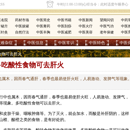
医名院
药材市场
中医简史
中医书籍
中医新闻
望闻问切
中药
方秘方
中医拔罐
中医膏药
中医刮痧
中医火疗
中医气功
中医
医针灸
自然疗法
中医丰胸
中医减肥
中医美容
老年保健
中医
疑难杂症
中医信息
中医常识
中医特色
中医
性食物可去肝火
多吃酸性食物可去肝火
也属木，因而春气通肝，春季也最易使肝火旺，人易激动、发脾气等现象
行中也属木，因而春气通肝，春季也最易使肝火旺，人易激动、发脾气，
等现象。多吃酸性食物可以去肝火。
和皮肤干燥、咽喉肿痛等。为了灭火，就会加水，而酸是补肝阴的，这样
山楂
、酸橙之类的食物，是有好处的。