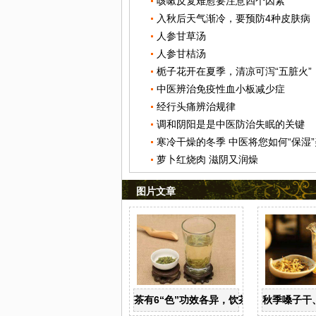
咳嗽反复难愈要注意四个因素
入秋后天气渐冷，要预防4种皮肤病
人参甘草汤
人参甘桔汤
栀子花开在夏季，清凉可泻“五脏火”
中医辨治免疫性血小板减少症
经行头痛辨治规律
调和阴阳是是中医防治失眠的关键
寒冷干燥的冬季 中医将您如何“保湿
萝卜红烧肉 滋阴又润燥
图片文章
茶有6“色”功效各异，饮茶养生寒温有宜
秋季嗓子干