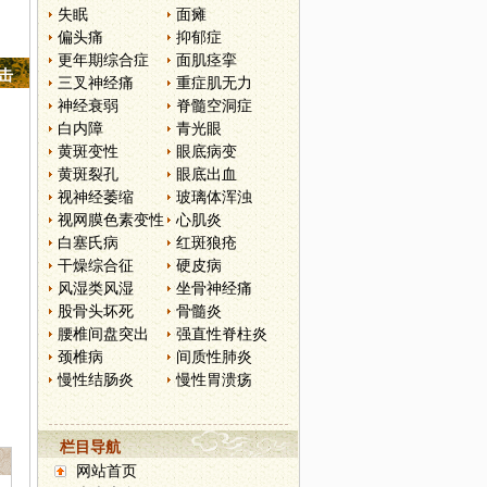
失眠
面瘫
偏头痛
抑郁症
更年期综合症
面肌痉挛
点击
三叉神经痛
重症肌无力
神经衰弱
脊髓空洞症
白内障
青光眼
黄斑变性
眼底病变
黄斑裂孔
眼底出血
视神经萎缩
玻璃体浑浊
视网膜色素变性
心肌炎
白塞氏病
红斑狼疮
干燥综合征
硬皮病
风湿类风湿
坐骨神经痛
股骨头坏死
骨髓炎
腰椎间盘突出
强直性脊柱炎
颈椎病
间质性肺炎
慢性结肠炎
慢性胃溃疡
栏目导航
网站首页