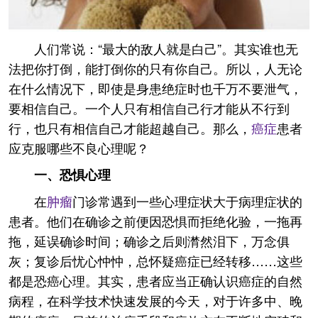
人们常说：“最大的敌人就是白己”。其实谁也无
法把你打倒，能打倒你的只有你自己。所以，人无论
在什么情况下，即使是身患绝症时也千万不要泄气，
要相信自己。一个人只有相信自己行才能从不行到
行，也只有相信自己才能超越自己。那么，
癌症
患者
应克服哪些不良心理呢？
一、恐惧心理
在
肿瘤
门诊常遇到一些心理症状大于病理症状的
患者。他们在确诊之前便因恐惧而拒绝化验，一拖再
拖，延误确诊时间；确诊之后则潸然泪下，万念俱
灰；复诊后忧心忡忡，总怀疑癌症已经转移……这些
都是恐癌心理。其实，患者应当正确认识癌症的自然
病程，在科学技术快速发展的今天，对于许多中、晚