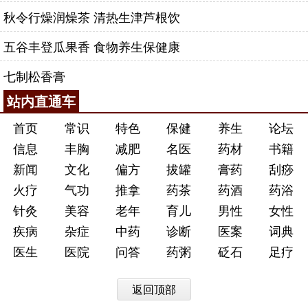
秋令行燥润燥茶 清热生津芦根饮
五谷丰登瓜果香 食物养生保健康
七制松香膏
站内直通车
首页
常识
特色
保健
养生
论坛
信息
丰胸
减肥
名医
药材
书籍
新闻
文化
偏方
拔罐
膏药
刮痧
火疗
气功
推拿
药茶
药酒
药浴
针灸
美容
老年
育儿
男性
女性
疾病
杂症
中药
诊断
医案
词典
医生
医院
问答
药粥
砭石
足疗
返回顶部