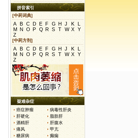
拼音索引
[中药词典]
A
B
C
D
E
F
G
H
J
K
L
M
N
O
P
Q
R
S
T
W
X
Y
Z
[中药方剂]
A
B
C
D
E
F
G
H
J
K
L
M
N
O
P
Q
R
S
T
W
X
Y
。
Z
疑难杂症
癌症肿瘤
病毒性肝炎
肝硬化
脂肪肝
酒精肝
肝腹水
痛风
甲亢
糖尿病
癫痫