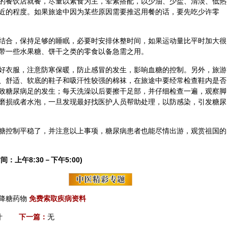
的餐饮店就餐，尽量以素食为主，荤素搭配，以少油、少盐、清淡、低热
近的程度。如果旅途中因为某些原因需要推迟用餐的话，要先吃少许零
结合，保持足够的睡眠，必要时安排休整时间，如果运动量比平时加大很
带一些
水果
糖、饼干之类的零食以备急需之用。
好衣服，注意防寒保暖，防止感冒的发生，影响血糖的控制。另外，旅游
、舒适、软底的鞋子和吸汗性较强的棉袜，在旅途中要经常检查鞋内是否
致糖尿病足的发生；每天洗澡以后要擦干足部，并仔细检查一遍，观察脚
磨损或者水泡，一旦发现最好找医护人员帮助处理，以防感染，引发糖尿
糖控制平稳了，并注意以上事项，糖尿病患者也能尽情出游，观赏祖国的
间：上午8:30－下午5:00)
降糖药物
免费索取疾病资料
汁
下一篇：
无