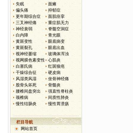
失眠
面瘫
偏头痛
抑郁症
更年期综合症
面肌痉挛
三叉神经痛
重症肌无力
神经衰弱
脊髓空洞症
白内障
青光眼
黄斑变性
眼底病变
黄斑裂孔
眼底出血
视神经萎缩
玻璃体浑浊
视网膜色素变性
心肌炎
白塞氏病
红斑狼疮
干燥综合征
硬皮病
风湿类风湿
坐骨神经痛
股骨头坏死
骨髓炎
腰椎间盘突出
强直性脊柱炎
颈椎病
间质性肺炎
慢性结肠炎
慢性胃溃疡
栏目导航
网站首页