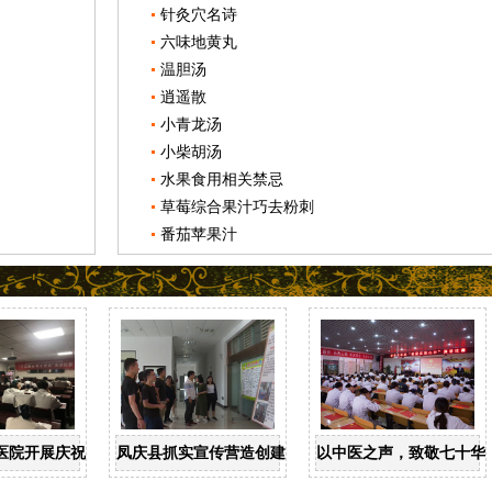
针灸穴名诗
六味地黄丸
温胆汤
逍遥散
小青龙汤
小柴胡汤
水果食用相关禁忌
草莓综合果汁巧去粉刺
番茄苹果汁
医院开展庆祝中华人民共和国成立70周年系列活动
凤庆县抓实宣传营造创建国家卫生县城良好氛围
以中医之声，致敬七十华章