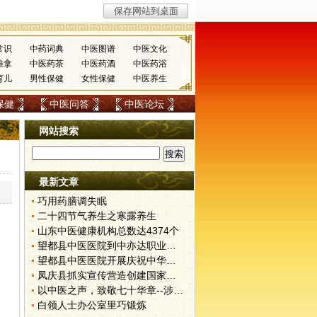
常识
中药词典
中医图谱
中医文化
推拿
中医药茶
中医药酒
中医药浴
育儿
男性保健
女性保健
中医养生
保健
中医问答
中医论坛
网站搜索
最新文章
巧用药膳调失眠
二十四节气养生之寒露养生
山东中医健康机构总数达4374个
望都县中医医院到中亦达职业培训学校开展健康宣讲
望都县中医医院开展庆祝中华人民共和国成立70周年系列活动
凤庆县抓实宣传营造创建国家卫生县城良好氛围
以中医之声，致敬七十华章--涉县中医院举办“祖国在我心中”演讲比赛
白领人士办公室里巧锻炼