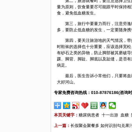
第二，旅游就餐时，要注意选择卫生
量为原则，饮食量要尽可能跟平时保持相
食，避免低血糖发生。
第三，旅行中要量力而行，注意劳逸
多，要防止低血糖的发生，一定要随身携
第四，要关注旅游地的天气情况，带
时鞋袜的选择也十分重要，应该选择宽松
有砂石之类的异物，防止脚部被其磨破导
踝、脚背、脚趾、脚底以及趾缝，是否有
病足。
最后，医生告诉小常他们，只要将血
大好河山。
专家免费咨询热线：010-87876186(咨询时
本页关键字：
糖尿病患者
十一出游
血糖
上一篇：
长假聚会聚餐多 如何识别勾兑果