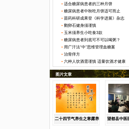
适合糖尿病患者的三种月饼
糖尿病患者中秋吃月饼适可而止
苗药科研成果登《科学进展》杂志
鹅卵石健身须谨慎
玉米须养生小吃食3款
糖尿病患者到底可不可以喝粥？
用广汗法“中”思维管理血糖案
治骨痒方
六种人饮酒需谨慎 适量饮酒才健康
图片文章
二十四节气养生之寒露养生
望都县中医