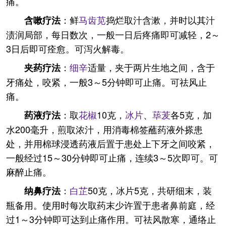
痛。
：鲜
马齿苋
捣烂取汁含漱，并时以其汁
含嗽疗法
渍润局部，每日数次，一般一日后疼痛即可减轻，2～
3日后即可痊愈。可泻火解毒。
：
细辛
适量，夹于两片生地之间，含于
夹药疗法
牙痛处，咬紧，一般3～5分钟即可止痛。可祛风止
痛。
：取
花椒
10克，
冰片
、
荜茇
各5克，加
药液疗法
水200毫升，煎取浓汁，用消毒棉签蘸药液外搽患
处，并用棉球浸透药液后置于患处上下牙之间咬紧，
一般经过15～30分钟即可止痛，连续3～5次即可。可
麻醉止痛。
：
白芷
50克，冰片5克，共研细末，装
纳鼻疗法
瓶备用。使用时每次取药末少许置于患者鼻前庭，经
过1～3分钟即可达到止痛作用。可祛风散寒，通络止