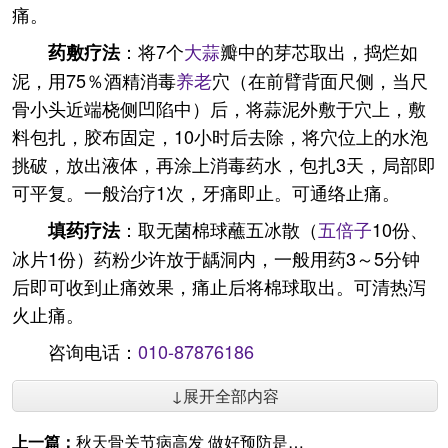
痛。
：将7个
大蒜
瓣中的芽芯取出，捣烂如
药敷疗法
泥，用75％酒精消毒
养老
穴（在前臂背面尺侧，当尺
骨小头近端桡侧凹陷中）后，将蒜泥外敷于穴上，敷
料包扎，胶布固定，10小时后去除，将穴位上的水泡
挑破，放出液体，再涂上消毒药水，包扎3天，局部即
可平复。一般治疗1次，牙痛即止。可通络止痛。
：取无菌棉球蘸五冰散（
五倍子
10份、
填药疗法
冰片1份）药粉少许放于龋洞内，一般用药3～5分钟
后即可收到止痛效果，痛止后将棉球取出。可清热泻
火止痛。
咨询电话：
010-87876186
↓展开全部内容
上一篇：
秋天骨关节病高发 做好预防是关键