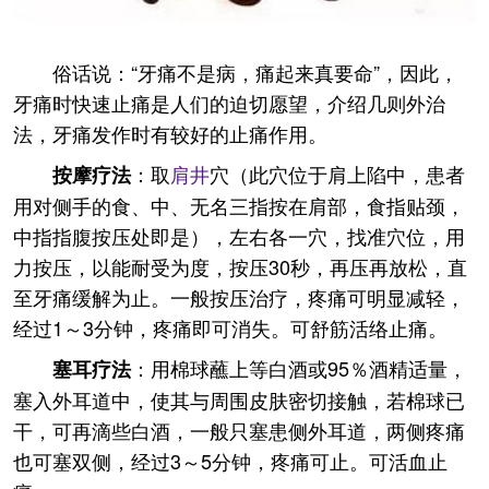
俗话说：“牙痛不是病，痛起来真要命”，因此，
牙痛时快速止痛是人们的迫切愿望，介绍几则外治
法，牙痛发作时有较好的止痛作用。
：取
肩井
穴（此穴位于肩上陷中，患者
按摩疗法
用对侧手的食、中、无名三指按在肩部，食指贴颈，
中指指腹按压处即是），左右各一穴，找准穴位，用
力按压，以能耐受为度，按压30秒，再压再放松，直
至牙痛缓解为止。一般按压治疗，疼痛可明显减轻，
经过1～3分钟，疼痛即可消失。可舒筋活络止痛。
：用棉球蘸上等白酒或95％酒精适量，
塞耳疗法
塞入外耳道中，使其与周围皮肤密切接触，若棉球已
干，可再滴些白酒，一般只塞患侧外耳道，两侧疼痛
也可塞双侧，经过3～5分钟，疼痛可止。可活血止