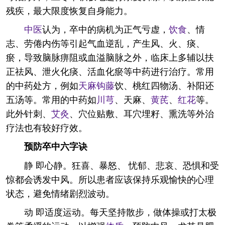
残疾，最大限度恢复自身能力。
中医
认为，卒中的病机为正气亏虚，
饮食
、情
志、劳倦内伤等引起气血逆乱，产生风、火、痰、
瘀，导致脑脉痹阻或血溢脑脉之外，临床上多辅以扶
正祛风、泄火化痰、活血化瘀等中药进行治疗。常用
的中药处方，例如
天麻
钩藤
饮、桃红四物汤、补阳还
五汤等。常用的中药如
川芎
、天麻、
黄芪
、
红花
等。
此外针刺、
艾灸
、穴位贴敷、耳穴埋籽、熏洗等外治
疗法也有较好疗效。
预防卒中六字诀
静 即心静。狂喜、暴怒、 忧郁、悲哀、恐惧和受
惊都会诱发中风。所以患者应该保持乐观愉快的心理
状态，避免情绪剧烈波动。
动 即适度运动。每天坚持散步，做体操或打太极