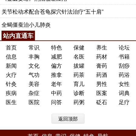
关节松动术配合苍龟探穴针法治疗“五十肩”
全蝎僵蚕治小儿肺炎
站内直通车
首页
常识
特色
保健
养生
论坛
信息
丰胸
减肥
名医
药材
书籍
新闻
文化
偏方
拔罐
膏药
刮痧
火疗
气功
推拿
药茶
药酒
药浴
针灸
美容
老年
育儿
男性
女性
疾病
杂症
中药
诊断
医案
词典
医生
医院
问答
药粥
砭石
足疗
返回顶部
首页
信息
常识
保健
特色
导航