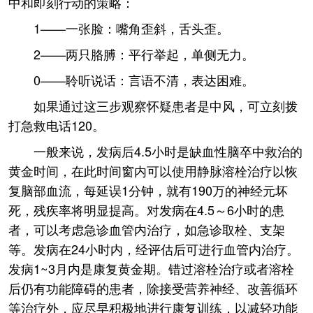
中和即刻行动的策略：
1——一张脸：嘴角歪斜，舌头歪。
2——两只胳膊：平行举起，单侧无力。
0——聆听说话：言语不清，表达困难。
如果通过这三步观察怀疑患者是中风，可立刻拨
打急救电话120。
一般来说，发病后4.5小时是缺血性脑卒中救治的
黄金时间，在此时间窗内可以使用静脉溶栓治疗以恢
复脑部血流，每延误1分钟，就有190万的神经元坏
死，残疾率将明显提高。对发病在4.5～6小时的患
者，可以考虑急诊血管内治疗，如急诊取栓、支架
等。发病在24小时内，经评估后可进行血管内治疗。
发病1~3月内是康复黄金期。错过溶栓治疗或者溶栓
后仍有功能障碍的患者，除接受营养神经、改善循环
等治疗外，应尽早积极地进行康复训练，以减轻功能