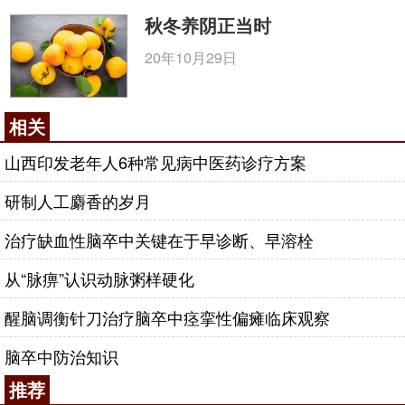
秋冬养阴正当时
20年10月29日
相关
山西印发老年人6种常见病中医药诊疗方案
研制人工麝香的岁月
治疗缺血性脑卒中关键在于早诊断、早溶栓
从“脉痹”认识动脉粥样硬化
醒脑调衡针刀治疗脑卒中痉挛性偏瘫临床观察
脑卒中防治知识
推荐