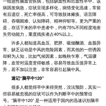
一组急性脑血管疾病，包括缺血性和出血性卒中。该
病因发病急，症状呈现多样化，病情变化迅速，常留
有后遗症，死亡率很高，可导致肢体瘫痪、语言障
碍、吞咽困难、认知障碍、精神抑郁等。更为严重的
是，存活下来的卒中患者中，约有75%不同程度地丧
失劳动能力，重度残疾者占40%以上。
许多人都知道高血压、肥胖、吸烟酗酒、血脂异
常、缺乏运动是中风的危险因素，而其他的一些诱因
却鲜为人知，比如气候因素，如晚秋乍寒，气温骤
降，血管对温度变得敏感，容易导致血压值异常上
升，若不加以注意，非常容易引起脑中风。
速记“脑卒中120”
很多人都觉得卒中来得突然，没法预防，其实一
些容易被忽视的症状可以作为判断卒中的预警信
号。“脑卒中120” 是一种适用于国内的迅速识别脑卒