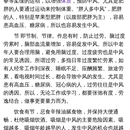
拳等柔缓的运动，以增强
体质
，预防中风。尤其是肥
胖的人要通过运动来控制体重。“胖人多中风”，肥胖
的人，特别是苹果型肥胖（以腹部肥胖为主），容易
患高血压、糖尿病，所以也容易发生中风。
节 即节制、节律。作息有时，防止过劳。脑过度
劳累时，脑部血流量增加，容易促发中风。所以中老
年人要合理用脑，避免用脑过度。过度疲劳也是中风
的常见诱因。所谓过劳，多指日常过度繁忙劳累，如
有人经常工作到深夜、睡眠不足、应酬频繁、旅途劳
累，看电视时间过长，都会导致中风的发生。尤其是
患有高血压，糖尿病、冠心病的人，过劳往往是中风
的诱因。所以，无论工作或学习，都要张弛有度，劳
逸结合，做事更要量力而为。
饮食有节，忌食辛辣油腻食物，并保持大便通
畅，杜绝吸烟饮酒。吸烟是中风的主要危险因素。吸
烟越多、吸烟年龄越早的人，发生中风的机会也就越