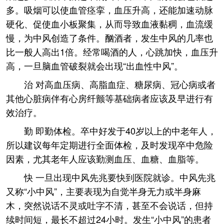
多。吸烟可以使血管痉挛，血压升高，还能加速动脉
硬化、促使血小板聚集，从而导致血液黏稠，血流缓
慢，为中风创造了条件。酗酒者，发生中风的几率也
比一般人高出1倍。经常喝酒的人，心跳加快，血压升
高，一旦脑血管破裂就会出现“出血性中风”。
治 对高血压病、高脂血症、糖尿病、冠心病或者
其他心脏病伴有心房纤颤等基础病者应该及早进行有
效治疗。
勤 即勤体检。卒中好发于40岁以上的中老年人，
所以建议每年定期进行全面体检，及时发现卒中危险
因素，尤其老年人应该勤测血压、血糖、血脂等。
快 一旦出现中风先兆要快到医院就诊。中风先兆
又称“小中风”，主要表现为自觉半身无力或半身麻
木，突然说话不灵或吐字不清，甚至不会说话，但持
续时间短，最长不超过24小时。发生“小中风”的患者