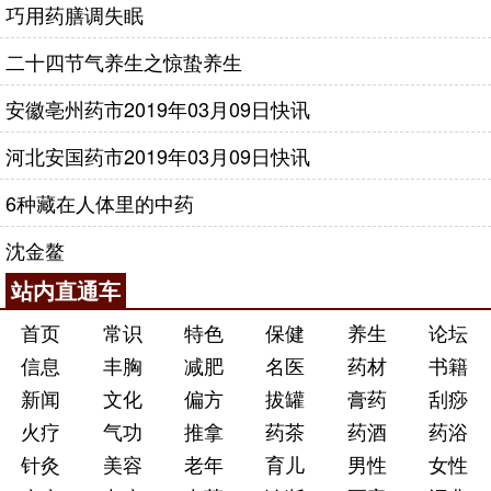
巧用药膳调失眠
二十四节气养生之惊蛰养生
安徽亳州药市2019年03月09日快讯
河北安国药市2019年03月09日快讯
6种藏在人体里的中药
沈金鳌
站内直通车
首页
常识
特色
保健
养生
论坛
信息
丰胸
减肥
名医
药材
书籍
新闻
文化
偏方
拔罐
膏药
刮痧
火疗
气功
推拿
药茶
药酒
药浴
针灸
美容
老年
育儿
男性
女性