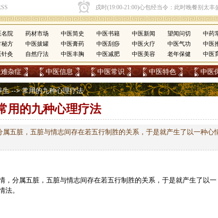
医名院
药材市场
中医简史
中医书籍
中医新闻
望闻问切
中药
方秘方
中医拔罐
中医膏药
中医刮痧
中医火疗
中医气功
中医
医针灸
自然疗法
中医丰胸
中医减肥
中医美容
老年保健
中医
疑难杂症
中医信息
中医常识
中医特色
中医
养生
--> 常用的九种心理疗法
常用的九种心理疗法
分属五脏，五脏与情志间存在若五行制胜的关系，于是就产生了以一种心
情，分属五脏，五脏与情志间存在若
五行
制胜的关系，于是就产生了以一
情法。