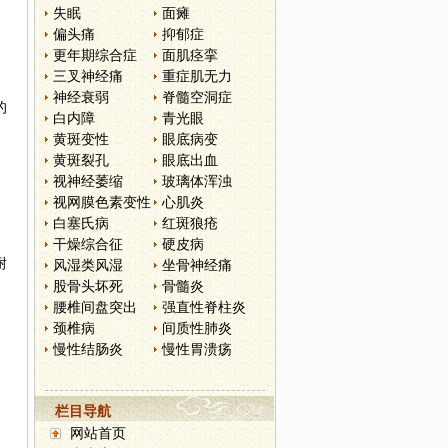
失眠
面瘫
偏头痛
抑郁症
更年期综合症
面肌痉挛
三叉神经痛
重症肌无力
神经衰弱
脊髓空洞症
的
白内障
青光眼
黄斑变性
眼底病变
黄斑裂孔
眼底出血
视神经萎缩
玻璃体浑浊
视网膜色素变性
心肌炎
白塞氏病
红斑狼疮
干燥综合征
硬皮病
耐
风湿类风湿
坐骨神经痛
股骨头坏死
骨髓炎
腰椎间盘突出
强直性脊柱炎
颈椎病
间质性肺炎
慢性结肠炎
慢性胃溃疡
栏目导航
网站首页