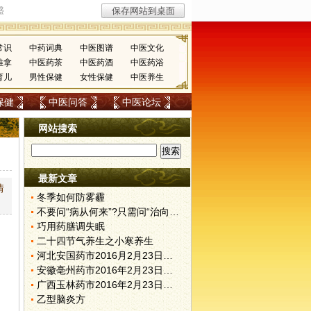
常识
中药词典
中医图谱
中医文化
推拿
中医药茶
中医药酒
中医药浴
育儿
男性保健
女性保健
中医养生
保健
中医问答
中医论坛
网站搜索
最新文章
情
冬季如何防雾霾
不要问“病从何来”?只需问“治向何去”?
巧用药膳调失眠
二十四节气养生之小寒养生
河北安国药市2016月2月23日快讯
安徽亳州药市2016年2月23日快讯
广西玉林药市2016年2月23日快讯
乙型脑炎方