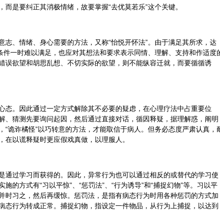
，而是要纠正其消极情绪，故要掌握“去优莫若乐”这个关键。
意志、情绪、身心需要的方法，又称“怡悦开怀法”。由于满足其所求，达
于条件一时难以满足，也应对其想法和要求表示同情、理解、支持和作适度
错误欲望和胡思乱想、不切实际的欲望，则不能纵容迁就，而要循循诱
心态。因此通过一定方式解除其不必要的疑虑，在心理疗法中占重要位
解、猜测先要询问起因，然后通过直接对话，循因释疑，据理解惑，阐明
，“诡诈橘怪”以巧转意的方法，才能取信于病人。但务必态度严肃认真，
，在以谎释疑时更应假戏真做，以理服人。
是通过学习而获得的。因此，异常行为也可以通过相反的或替代的学习使
的方式有“习以平惊”、“惩罚法”、“行为诱导”和“捕捉幻物”等。习以平
并时习之，然后再缓惊。惩罚法，是指有病态行为时用各种惩罚的方式加
病态行为转成正常。捕捉幻物，指设定一件物品，从行为上捕捉，以达到