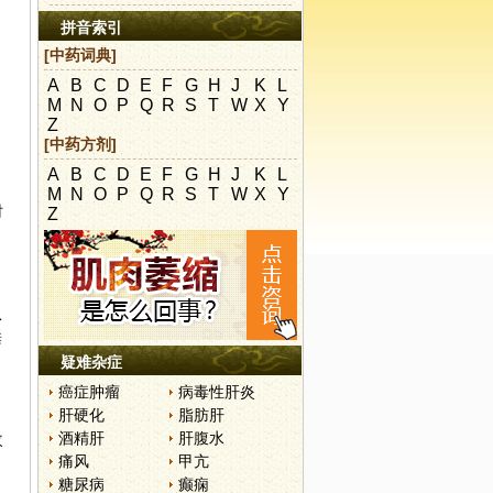
拼音索引
[中药词典]
A
B
C
D
E
F
G
H
J
K
L
M
N
O
P
Q
R
S
T
W
X
Y
Z
[中药方剂]
A
B
C
D
E
F
G
H
J
K
L
M
N
O
P
Q
R
S
T
W
X
Y
时
Z
从
睡
疑难杂症
癌症肿瘤
病毒性肝炎
肝硬化
脂肪肝
酒精肝
肝腹水
改
痛风
甲亢
糖尿病
癫痫