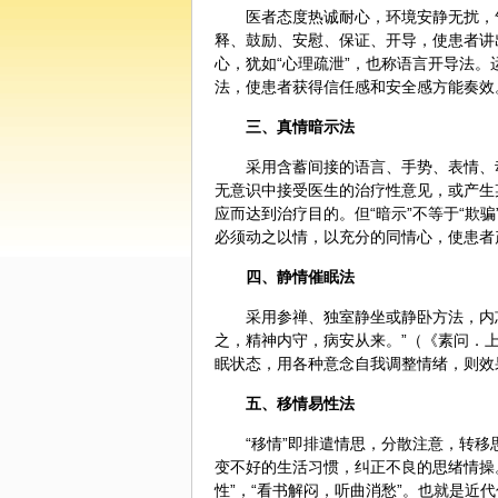
医者态度热诚耐心，环境安静无扰，
释、鼓励、安慰、保证、开导，使患者讲
心，犹如“心理疏泄”，也称语言开导法
法，使患者获得信任感和安全感方能奏效
三、
真情暗示法
采用含蓄间接的语言、手势、表情、
无意识中接受医生的治疗性意见，或产生
应而达到治疗目的。但“暗示”不等于“欺
必须动之以情，以充分的同情心，使患者
四、
静情催眠法
采用参禅、独室静坐或静卧方法，内
之，精神内守，病安从来。”（《素问．
眠状态，用各种意念自我调整情绪，则效
五、
移情易性法
“移情”即排遣情思，分散注意，转移
变不好的生活习惯，纠正不良的思绪情操
性”，“看书解闷，听曲消愁”。也就是近代