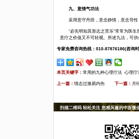
九、
意情
气功
法
采用意守丹田，意念静情，意念导性
“必先明知其形志之苦乐”常常为医生
意疗之价值又不可轻视。所述九法，可供
专家免费咨询热线：010-87876186(咨询时
本页关键字：
常用的九种心理疗法
心理疗
上一篇：
情志过激易内伤
下一篇：
月
扫描二维码 轻松关注 您感兴趣的中医微