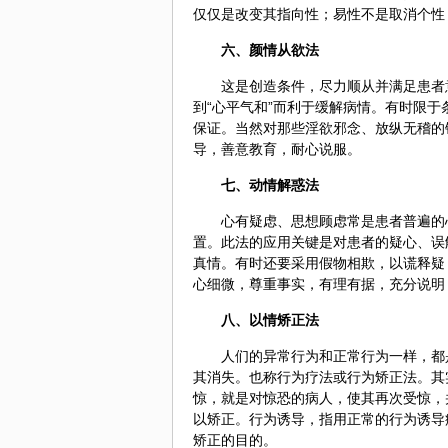
仅仅是改变其指向性；易性不是取消个性
六、
颜情从欲法
这是创造条件，尽力顺从并满足患者
到“心平气和”而利于缓解病情。有时限
保证。当然对那些淫欲邪念、放纵无稽的
导，善意教育，耐心说服。
七、
动情解惑法
心有疑虑、思想顾虑常是患者普遍的
置。此法的应用关键是对患者的疑心、误
真情。有时还要采用假物相欺，以谎释疑
心细微，尊重事实，有理有据，充分说明
八、
以情矫正法
人们的异常行为和正常行为一样，都
其消失。也称行为疗法或行为矫正法。其实施
惊，就是对惊恐的病人，使其再次受惊，
以矫正。行为诱导，指用正常的行为诱导
矫正的目的。