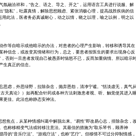
气氛融洽祥和，“告之、语之、导之、开之”，运用语言工具进行说服、解
出“隐私”，吐露真情，解除思想顾虑、紧张消极心理，提高战胜疾病的信
。运用此法，医者务必真诚耐心，动之以情，晓之以理，喻之以例，明之以
。
动作等自暗示或他暗示的办法，对患者的心理产生影响，转移和诱导其在
某种信念，或改变其情绪和行为，总之，要患者按医生的要求出现身心反
骗”，否则一旦患者发现自己被愚弄时恼怒不已，反而加重病情。所以暗示
产生真正的信念。
忘思虑，外思绿野，拉除杂念，抛弃恩怨，清净宁谧。“恬淡虚无，真气
上古天真论》）如再配合针药或各种方法刺激患者视、听、触觉使其进入
果更佳。此法也称静态安神法。
思想焦点，从某种情感纠葛中解脱出来。“易性”即改易心志，排除杂念，
。也称移精变气法或转移注意法。其最佳的措施为“取乐琴书，顾养神
倡导的“音乐疗法”、“游戏疗法”，也称“艺疗”。但移情不可过分抑制情感，