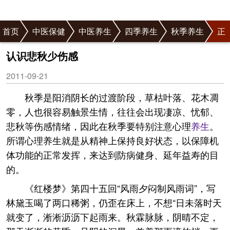
首页
中医保健
中医养生
四季养生
秋季养生
正
文
认识悲秋少伤感
2011-09-21
秋季是阳消阴长的过渡阶段，草枯叶落、花木凋
零，人也很容易触景生情，往往会出现凄凉、忧郁、
悲秋等伤感情绪，因此在秋季要特别注意心理
养生
。
所谓心理养生就是从精神上保持良好状态，以保障机
体功能的正常发挥，来达到防病健身、延年益寿的目
的。
《红楼梦》第四十五回“风雨夕闷制风雨词”，写
林黛玉喝了两口稀粥，仍歪在床上，不想“日未落时天
就变了，淅淅沥沥下起雨来。秋霖脉脉，阴晴不定，