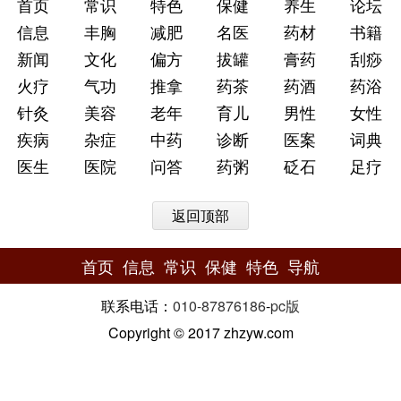
首页
常识
特色
保健
养生
论坛
信息
丰胸
减肥
名医
药材
书籍
新闻
文化
偏方
拔罐
膏药
刮痧
火疗
气功
推拿
药茶
药酒
药浴
针灸
美容
老年
育儿
男性
女性
疾病
杂症
中药
诊断
医案
词典
医生
医院
问答
药粥
砭石
足疗
返回顶部
首页
信息
常识
保健
特色
导航
联系电话：
010-87876186
-
pc版
Copyright © 2017 zhzyw.com