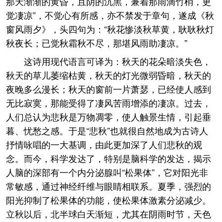
那天渐渐的黄昏，且阴的沉黑，兼着那雨滴竹梢，更
觉凄凉”，不觉心有所感，亦不禁发于章句，遂成《秋
窗风雨夕》，头四句为：“秋花惨淡秋草黄，耿耿秋灯
秋夜长；已觉秋霜秋不尽，那堪风雨助凄凉。”
这诗用现代语言可译为：秋天的花朵暗淡失色，
秋天的草儿萎缩枯黄，秋天的灯光微弱昏暗，秋天的
夜晚多么漫长；秋天的窗前一片萧瑟，已经使人感到
无比寂寞，那能受得了凄风苦雨增添的凄凉。过去，
人们总认为悲秋是万物凋零，使人触景生情，引起垂
暮、忧愁之感。于是“悲秋”也就很自然地成为古诗人
抒情咏唱的一大基调，由此更加深了人们悲秋的观
念。而今，科学发达了，特别是脑科学的发达，揭示
人脑的深部有一个内分泌腺叫“松果体”，它对阳光非
常敏感，通过神经纤维与眼睛相联系。夏季，强烈的
阳光抑制了松果体的功能，使松果体激素分泌减少。
立秋以后，北半球白天渐短，尤其在阴雨时节，天色