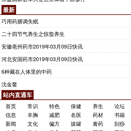
最新
巧用药膳调失眠
二十四节气养生之惊蛰养生
安徽亳州药市2019年03月09日快讯
河北安国药市2019年03月09日快讯
6种藏在人体里的中药
沈金鳌
站内直通车
首页
常识
特色
保健
养生
论坛
信息
丰胸
减肥
名医
药材
书籍
新闻
文化
偏方
拔罐
膏药
刮痧