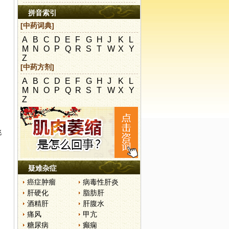
拼音索引
[中药词典]
A
B
C
D
E
F
G
H
J
K
L
M
N
O
P
Q
R
S
T
W
X
Y
Z
[中药方剂]
A
B
C
D
E
F
G
H
J
K
L
M
N
O
P
Q
R
S
T
W
X
Y
Z
桃
疑难杂症
癌症肿瘤
病毒性肝炎
肝硬化
脂肪肝
酒精肝
肝腹水
痛风
甲亢
糖尿病
癫痫