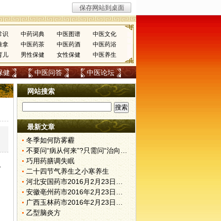
常识
中药词典
中医图谱
中医文化
推拿
中医药茶
中医药酒
中医药浴
育儿
男性保健
女性保健
中医养生
保健
中医问答
中医论坛
网站搜索
最新文章
冬季如何防雾霾
不要问“病从何来”?只需问“治向何去”?
巧用药膳调失眠
也
二十四节气养生之小寒养生
河北安国药市2016月2月23日快讯
安徽亳州药市2016年2月23日快讯
广西玉林药市2016年2月23日快讯
乙型脑炎方