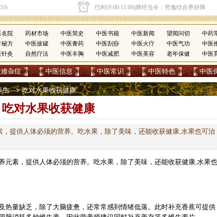
医名院
药材市场
中医简史
中医书籍
中医新闻
望闻问切
中药
方秘方
中医拔罐
中医膏药
中医刮痧
中医火疗
中医气功
中医
医针灸
自然疗法
中医丰胸
中医减肥
中医美容
老年保健
中医
疑难杂症
中医信息
中医常识
中医特色
中医
养生
--> 吃对水果收获健康
吃对水果收获健康
素，提供人体必须的营养。吃水果，除了美味，还能收获健康,水果也可治
养元素，提供人体必须的营养。吃水果，除了美味，还能收获健康,水果
及热量缺乏，除了大脑疲惫，还常常感到情绪低落。此时补充香蕉可提供