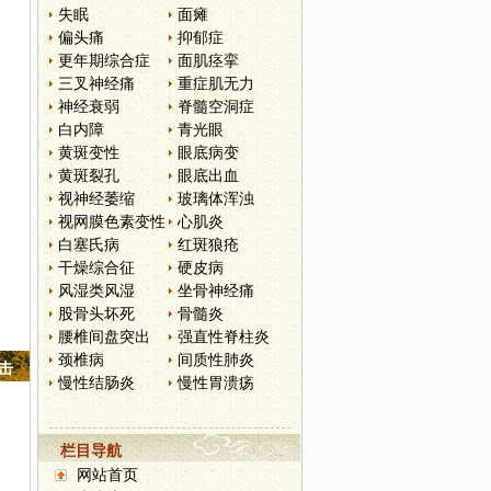
失眠
面瘫
偏头痛
抑郁症
更年期综合症
面肌痉挛
三叉神经痛
重症肌无力
神经衰弱
脊髓空洞症
白内障
青光眼
黄斑变性
眼底病变
黄斑裂孔
眼底出血
视神经萎缩
玻璃体浑浊
视网膜色素变性
心肌炎
白塞氏病
红斑狼疮
干燥综合征
硬皮病
风湿类风湿
坐骨神经痛
股骨头坏死
骨髓炎
腰椎间盘突出
强直性脊柱炎
颈椎病
间质性肺炎
点击
慢性结肠炎
慢性胃溃疡
栏目导航
网站首页