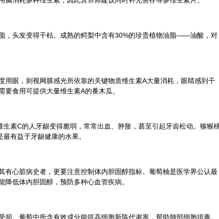
用脑消耗多种维生素，因此营养师建议同时补充善存等多维生素片。
脂，头发变得干枯。成熟的鳄梨中含有30%的珍贵植物油脂——油酸，对
度用眼，则视网膜感光所依靠的关键物质维生素A大量消耗，眼睛感到干
需要食用可提供大量维生素A的番木瓜。
维生素C的人牙龈变得脆弱，常常出血、肿胀，甚至引起牙齿松动。猕猴
是最有益于牙龈健康的水果。
其有心脏病史者，更要注意控制体内胆固醇指标。葡萄柚是医学界公认最
能降低体内胆固醇，预防多种心血管疾病。
受损。葡萄中所含有效成分能提高细胞新陈代谢率，帮助肺部细胞排毒。