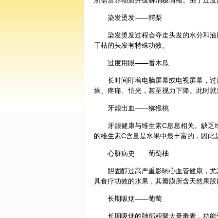
所需营养物质并缓解消极情绪。由于过度
染发烫发——鳄梨
染发烫发过程会夺走头发的水分和油
干枯的头发有特殊功效。
过度用眼——番
木瓜
长时间盯着电脑屏幕或电视屏幕，过
燥、疼痛、怕光，甚至视力下降。此时就
牙龈出血——猕猴桃
牙龈健康与维生素C息息相关。缺乏
的维生素C含量是水果中最丰富的，因此
心脏病史——葡萄柚
胆固醇过高严重影响心血管健康，尤
具
食疗
功效的水果，其瓣膜所含天然果胶
长期吸烟——葡萄
长期吸烟的肺部积聚大量毒素，功能