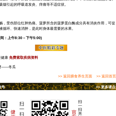
吸烟引起的呼吸道发炎、痒痛等不适症状。
畅，受伤部位红肿热痛。菠萝所含的菠萝蛋白酶成分具有消炎作用，可促
液循环、快速消肿，是此时身体最需要的水果。
间：上午8:30－下午5:00)
获健康
免费索取疾病资料
材——冬瓜
>> 返回膳食养生页面
>> 返回首页
信号
>> 更多请