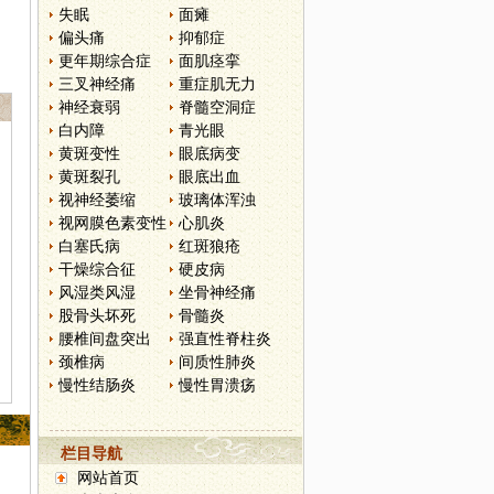
失眠
面瘫
偏头痛
抑郁症
更年期综合症
面肌痉挛
三叉神经痛
重症肌无力
神经衰弱
脊髓空洞症
白内障
青光眼
黄斑变性
眼底病变
黄斑裂孔
眼底出血
视神经萎缩
玻璃体浑浊
视网膜色素变性
心肌炎
白塞氏病
红斑狼疮
干燥综合征
硬皮病
风湿类风湿
坐骨神经痛
股骨头坏死
骨髓炎
腰椎间盘突出
强直性脊柱炎
颈椎病
间质性肺炎
慢性结肠炎
慢性胃溃疡
栏目导航
网站首页