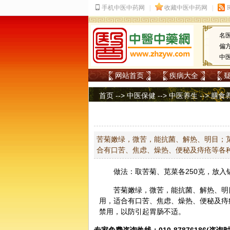
名
偏
中
网站首页
疾病大全
首页
-->
中医保健
-->
中医养生
-->
膳食
苦菊嫩绿，微苦，能抗菌、解热、明目；
合有口苦、焦虑、燥热、便秘及痔疮等各
做法：取苦菊、苋菜各250克，放
苦菊嫩绿，微苦，能抗菌、解热、明
用，适合有口苦、焦虑、燥热、便秘及痔
禁用，以防引起胃肠不适。