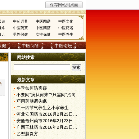
常识
中药词典
中医图谱
中医文化
推拿
中医药茶
中医药酒
中医药浴
育儿
男性保健
女性保健
中医养生
保健
中医问答
中医论坛
网站搜索
最新文章
适
冬季如何防雾霾
不要问“病从何来”?只需问“治向何去”?
巧用药膳调失眠
二十四节气养生之小寒养生
河北安国药市2016月2月23日快讯
安徽亳州药市2016年2月23日快讯
广西玉林药市2016年2月23日快讯
乙型脑炎方