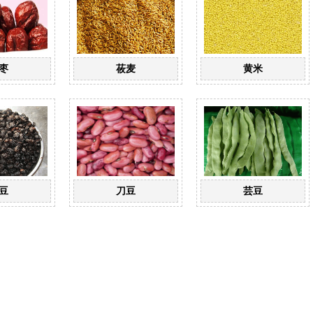
枣
莜麦
黄米
豆
刀豆
芸豆