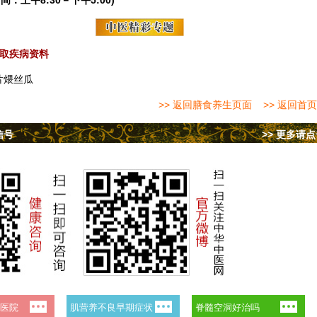
间：上午8:30－下午5:00)
取疾病资料
片煨丝瓜
>> 返回膳食养生页面
>> 返回首页
信号
>> 更多请