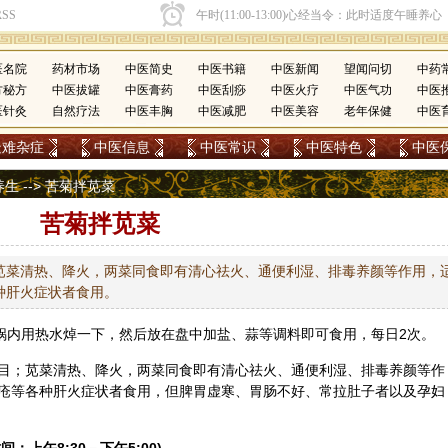
医名院
药材市场
中医简史
中医书籍
中医新闻
望闻问切
中药
方秘方
中医拔罐
中医膏药
中医刮痧
中医火疗
中医气功
中医
医针灸
自然疗法
中医丰胸
中医减肥
中医美容
老年保健
中医
疑难杂症
中医信息
中医常识
中医特色
中医
养生
--> 苦菊拌苋菜
苦菊拌苋菜
苋菜清热、降火，两菜同食即有清心祛火、通便利湿、排毒养颜等作用，
种肝火症状者食用。
入锅内用热水焯一下，然后放在盘中加盐、蒜等调料即可食用，每日2次。
目；苋菜清热、降火，两菜同食即有清心祛火、通便利湿、排毒养颜等作
疮等各种肝火症状者食用，但脾胃虚寒、胃肠不好、常拉肚子者以及孕妇