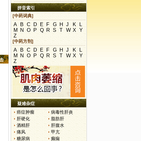
拼音索引
[中药词典]
A
B
C
D
E
F
G
H
J
K
L
M
N
O
P
Q
R
S
T
W
X
Y
Z
[中药方剂]
A
B
C
D
E
F
G
H
J
K
L
M
N
O
P
Q
R
S
T
W
X
Y
点击
Z
疑难杂症
癌症肿瘤
病毒性肝炎
肝硬化
脂肪肝
酒精肝
肝腹水
痛风
甲亢
糖尿病
癫痫