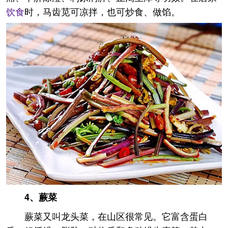
饮食
时，马齿苋可凉拌，也可炒食、做馅。
4、蕨菜
蕨菜又叫龙头菜，在山区很常见。它富含蛋白