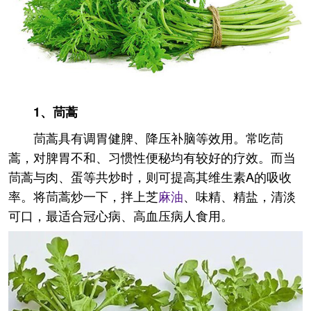
1、
茼蒿
茼蒿具有调胃健脾、降压补脑等效用。常吃茼
蒿，对脾胃不和、习惯性便秘均有较好的疗效。而当
茼蒿与肉、蛋等共炒时，则可提高其维生素A的吸收
率。将茼蒿炒一下，拌上芝
麻油
、味精、精盐，清淡
可口，最适合冠心病、高血压病人食用。