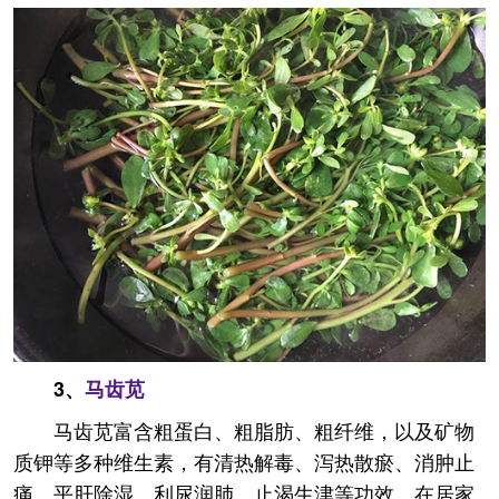
3、
马齿苋
马齿苋富含粗蛋白、粗脂肪、粗纤维，以及矿物
质钾等多种维生素，有清热解毒、泻热散瘀、消肿止
痛、平肝除湿、利尿润肺、止渴生津等功效。在居家