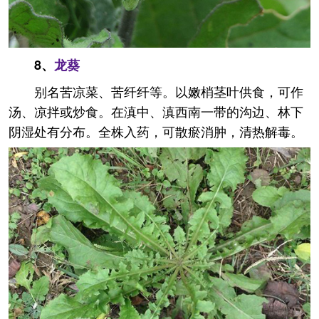
8、
龙葵
别名苦凉菜、苦纤纤等。以嫩梢茎叶供食，可作
汤、凉拌或炒食。在滇中、滇西南一带的沟边、林下
阴湿处有分布。全株入药，可散瘀消肿，清热解毒。