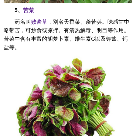
5、
苦菜
药名叫
败酱草
，别名天香菜、荼苦荚。味感甘中
略带苦，可炒食或凉拌。有清热解毒、明目等作用。
苦菜中含有丰富的胡萝卜素、维生素C以及钾盐、钙
盐等。