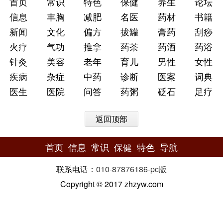
首页
常识
特色
保健
养生
论坛
信息
丰胸
减肥
名医
药材
书籍
新闻
文化
偏方
拔罐
膏药
刮痧
火疗
气功
推拿
药茶
药酒
药浴
针灸
美容
老年
育儿
男性
女性
疾病
杂症
中药
诊断
医案
词典
医生
医院
问答
药粥
砭石
足疗
返回顶部
首页
信息
常识
保健
特色
导航
联系电话：
010-87876186
-
pc版
Copyright © 2017 zhzyw.com