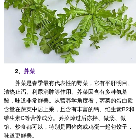
2、
荠菜
荠菜是春季最有代表性的野菜，它有平肝明目、
清热止泻、利尿消肿等作用。荠菜因含有多种氨基
酸，味道非常鲜美。从营养学角度看，荠菜的蛋白质
含量在蔬菜中居上乘，且含有丰富的钙、维生素B2和
维生素C等营养成分。荠菜焯过后凉拌、做汤、做
馅、炒食都可以，特别是同猪肉或鸡蛋一起包饺子，
味道更鲜美。