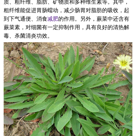
质、粗纤维、脂肪、矿物质和多种维生素等。其中，
粗纤维能促进胃肠蠕动，减少肠胃对脂肪的吸收，起
到下气通便、消食
减肥
的作用。另外，蕨菜中还含有
蕨菜素，对细菌有一定抑制作用，具有良好的清热解
毒、杀菌清炎功效。