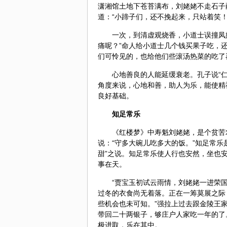
潇湘馆土地下苍苔满布，刘姥姥不走石子
道：“小蹄子们，还不挽起来，只站着笑！
一次，到清虚观烧香，小道士误撞凤
痛呢？”命人给小道士几个钱买果子吃，还
们可怜见的，也给他们些滚汤热菜的吃了
心地善良的人能延缓衰老。孔子说“仁
角度来说，心地和善，助人为乐，能使精
良好基础。
知足常乐
《红楼梦》中寿魁刘姥姥，是个贫苦
说：“守多大碗儿吃多大的饭。”知足常
甜”之说。知足常乐使人行也安然，坐也
事在天。
“贾宝玉初试云雨情，刘姥姥一进荣
过冬的衣食尚无着落。正在一筹莫展之际
些机会也未可知。”强拉上过去跟金陵王
带回二十两银子，够庄户人家吃一年的了
极进取，乐在其中。