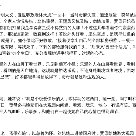
。
母明太义，复世职政老沐天恩”一回中，当时贾府失宠，遭逢厄运，突然被
。全家人惊慌失措，悲伤啼哭。王熙凤又惊又惭，病情加重。贾母开始虽
：“你们别打量我是享得富贵受不得贫穷的人哪！不过这几年看着你们轰轰烈
了。那知道家运一败直到这样！若说外头好看，里头空虚，是我早知道的
台就是了。如今借此正好收敛。”接着便拿出自己的全部私房积蓄，一项一
也有限，等我死了，下剩的都给服侍我的丫头。”后来又“要想个法儿”，
妇宝钗“办个生日”。充分表现她遇事想得开，达观的心态。
观的人在山脚下看世界，只见到幽冥小径；乐观的人在山腰看世界，看到
，看到的是天广地清。达观就是豁达乐观，不论身处顺境或者逆境，面对
以己悲”，好坏都能拿得起放得下，贾母就是这种达观的人。
闹。她常说：“我是个极爱快乐的人，嚼得动的吃两口、睡一觉。闷了时
节日，贾母必与晚辈们在大观园内闲逛、看戏、玩乐、散心，有说有笑。
轻人气血旺，乐事多，和他们在一起使她自己的心情也得到调节。
恤老，斋僧布施”，以慈善为怀。刘姥姥二进荣国府时，贾母陪她游大观园