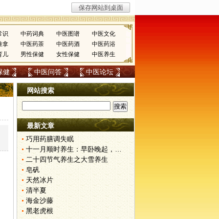
常识
中药词典
中医图谱
中医文化
推拿
中医药茶
中医药酒
中医药浴
育儿
男性保健
女性保健
中医养生
保健
中医问答
中医论坛
网站搜索
最新文章
，
巧用药膳调失眠
十一月顺时养生：早卧晚起，保护阳气
二十四节气养生之大雪养生
皂矾
天然冰片
清半夏
海金沙藤
黑老虎根