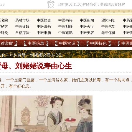
医名院
药材市场
中医简史
中医书籍
中医新闻
望闻问切
中药
方秘方
中医拔罐
中医膏药
中医刮痧
中医火疗
中医气功
中医
医针灸
自然疗法
中医丰胸
中医减肥
中医美容
老年保健
中医
疑难杂症
中医信息
中医常识
中医特色
中医
文化
--> 从贾母、刘姥姥说寿由心生
贾母、刘姥姥说寿由心生
殊，一个是豪门巨富，一个是清贫农家，她们之所以长寿，有一个共同点
得开，有个好心态。