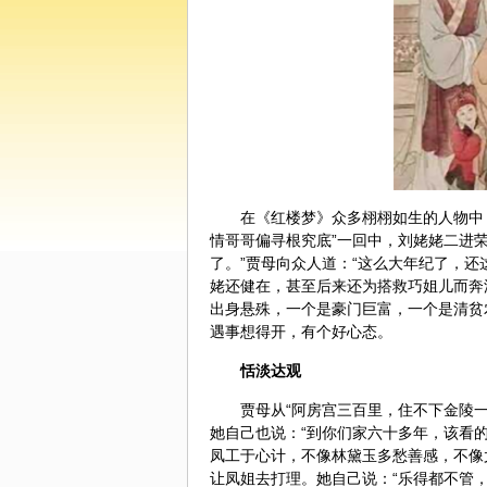
在《红楼梦》众多栩栩如生的人物中
情哥哥偏寻根究底”一回中，刘姥姥二进荣
了。”贾母向众人道：“这么大年纪了，还
姥还健在，甚至后来还为搭救巧姐儿而奔
出身悬殊，一个是豪门巨富，一个是清贫
遇事想得开，有个好心态。
恬淡达观
贾母从“阿房宫三百里，住不下金陵一
她自己也说：“到你们家六十多年，该看
凤工于心计，不像林黛玉多愁善感，不像
让凤姐去打理。她自己说：“乐得都不管