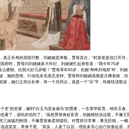
，真正长寿的屈指可数，刘姥姥是寿魁，贾母其次。“村老老是信口开河
国府时，贾母问刘姥姥多大年纪，刘姥姥忙起身答道：“我今年75岁
这么硬朗。比我大好几岁呢！”贾母享年83岁，在她“寿终归地府”时，刘姥
波，她的思维、行动也未见老态龙钟。贾母和刘姥姥虽都是古稀老妪，但
农家，她们之所以长寿，有一个共同点，就是一个“乐”字，性格恬淡豁达
个史”的史家，嫁到“白玉为堂金做马”的贾家，一生荣华富贵，锦衣玉食
的也看了，该吃的也吃了。”虽然贾母身处富贵，但她很恬淡达观，不像王
尤三姐猛烈刚强，不像贾迎春柔弱懦怯。对贾府日常事，事无巨细，一概
，说说笑笑，养身子罢。”其实，人老了以后，理应多关心自己
饮食
起居，