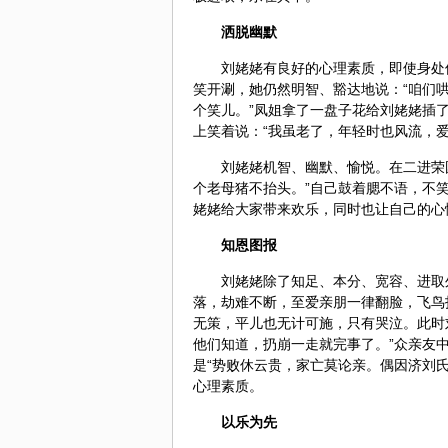
洒脱幽默
刘姥姥有良好的心理素质，即使身处
笑开涮，她仍然明智、豁达地说：“咱们
个笑儿。”凤姐拿了一盘子花给刘姥姥插
上笑着说：“我虽老了，年轻时也风流，
刘姥姥机智、幽默、愉悦。在二进荣
个老母猪不抬头。”自己鼓着腮不语，不
姥姥给大家带来欢乐，同时也让自己的心
知恩图报
刘姥姥除了知足、本分、宽容、进取
落，劫难不断，至爱亲朋一律翻脸，飞鸟
无策，平儿也无计可施，只有哭泣。此时
他们知道，扔崩一走就完事了。”众亲友
是“势败休云贵，家亡莫论亲。偶因济刘
心理素质。
以乐为先