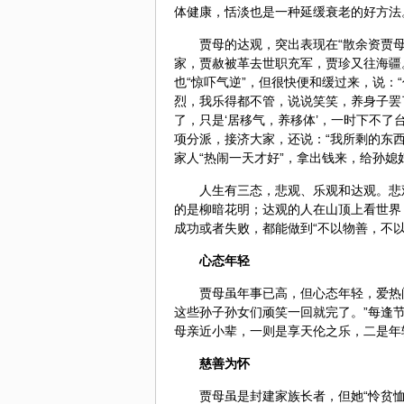
体健康，恬淡也是一种延缓衰老的好方法
贾母的达观，突出表现在“散余资贾
家，贾赦被革去世职充军，贾珍又往海疆
也“惊吓气逆”，但很快便和缓过来，说
烈，我乐得都不管，说说笑笑，养身子罢
了，只是‘居移气，养移体’，一时下不了
项分派，接济大家，还说：“我所剩的东西
家人“热闹一天才好”，拿出钱来，给孙媳
人生有三态，悲观、乐观和达观。悲
的是柳暗花明；达观的人在山顶上看世界
成功或者失败，都能做到“不以物善，不
心态年轻
贾母虽年事已高，但心态年轻，爱热
这些孙子孙女们顽笑一回就完了。”每逢
母亲近小辈，一则是享天伦之乐，二是年
慈善为怀
贾母虽是封建家族长者，但她“怜贫