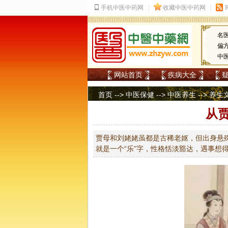
名
偏
中
网站首页
疾病大全
首页
-->
中医保健
-->
中医养生
-->
养生
从
贾母和刘姥姥虽都是古稀老妪，但出身悬
就是一个“乐”字，性格恬淡豁达，遇事想