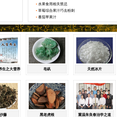
水果食用相关禁忌
草莓综合果汁巧去粉刺
番茄苹果汁
养生之大雪养生
皂矾
天然冰片
沙藤
黑老虎根
重温朱良春治学之道