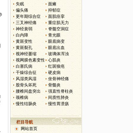
失眠
面瘫
偏头痛
抑郁症
抄
更年期综合症
面肌痉挛
三叉神经痛
重症肌无力
神经衰弱
脊髓空洞症
白内障
青光眼
黄斑变性
眼底病变
叫
黄斑裂孔
眼底出血
视神经萎缩
玻璃体浑浊
视网膜色素变性
心肌炎
白塞氏病
红斑狼疮
干燥综合征
硬皮病
风湿类风湿
坐骨神经痛
股骨头坏死
骨髓炎
腰椎间盘突出
强直性脊柱炎
和
颈椎病
间质性肺炎
贾
慢性结肠炎
慢性胃溃疡
栏目导航
网站首页
，