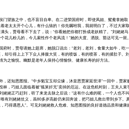
侯门望族之中，也不盲目自卑。在二进荣国府时，即使凤姐、鸳鸯拿她取
哄着老太太开个心儿，有什么恼的！你先嘱咐我，我就明白了，不过大家
了满头，贾母看不下去了，说：“你看她把你都打扮成老妖精了。”刘姥姥马
爱个花儿粉儿的，今儿索性作个老风流！”她的大度、洒脱、豁达可见一斑
国府时，贾母请她上筵席，她脱口说出：“老刘，老刘，食量大如牛，吃
笑，却引得上上下下众人捧腹大笑，有的喷饭，有的喷茶，有的揉肚子。
情为之愉悦。幽默是老年人保持心情愉快、健康长寿的好方法。
外，还知恩图报。“中乡魁宝玉却尘缘，沐皇恩贾家延世泽”一回中，贾家
投林，巧姐儿面临着被“狐舅奸兄”卖掉的厄运。在这危机时刻，王夫人束
刘姥姥正巧赶到，听了来龙去脉之后说：“这有什么难的呢，一个人也不
中唯有刘姥姥仗义，虽80多岁高龄仍来回奔波，把巧姐儿救出带到乡下。
氏，巧得遇恩人”。可见刘姥姥救人危难、知恩图报的良好道德品质和健康