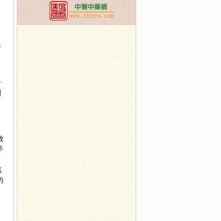
取
。
一
刘
败
手
叫
真
的