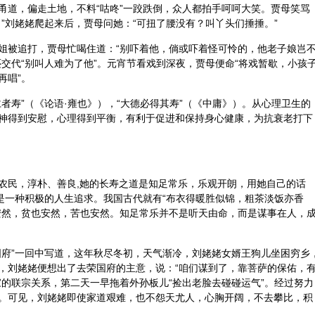
甬道，偏走土地，不料“咕咚”一跤跌倒，众人都拍手呵呵大笑。贾母笑骂
”刘姥姥爬起来后，贾母问她：“可扭了腰没有？叫丫头们捶捶。”
姐被追打，贾母忙喝住道：“别吓着他，倘或吓着怪可怜的，他老子娘岂
交代“别叫人难为了他”。元宵节看戏到深夜，贾母便命“将戏暂歇，小孩
再唱”。
者寿”（《论语·雍也》），“大德必得其寿”（《中庸》）。从心理卫生的
神得到安慰，心理得到平衡，有利于促进和保持身心健康，为抗衰老打下
农民，淳朴、善良,她的长寿之道是知足常乐，乐观开朗，用她自己的话
乐是一种积极的人生追求。我国古代就有“布衣得暖胜似锦，粗茶淡饭亦香
安然，贫也安然，苦也安然。知足常乐并不是听天由命，而是谋事在人，
国府”一回中写道，这年秋尽冬初，天气渐冷，刘姥姥女婿王狗儿坐困穷乡
，刘姥姥便想出了去荣国府的主意，说：“咱们谋到了，靠菩萨的保佑，
家的联宗关系，第二天一早拖着外孙板儿“捡出老脸去碰碰运气”。经过努力
。可见，刘姥姥即使家道艰难，也不怨天尤人，心胸开阔，不去攀比，积