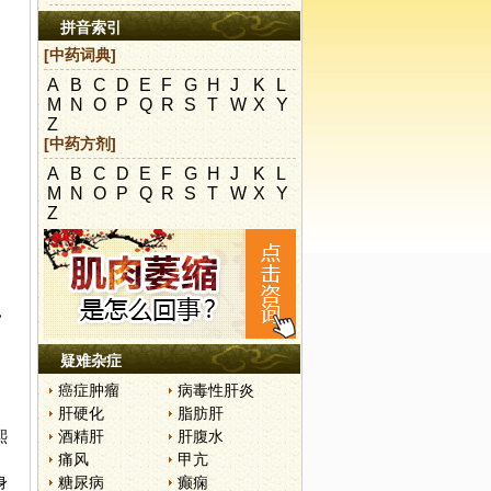
拼音索引
[中药词典]
A
B
C
D
E
F
G
H
J
K
L
M
N
O
P
Q
R
S
T
W
X
Y
Z
[中药方剂]
A
B
C
D
E
F
G
H
J
K
L
M
N
O
P
Q
R
S
T
W
X
Y
Z
，
，
疑难杂症
癌症肿瘤
病毒性肝炎
。
肝硬化
脂肪肝
熙
酒精肝
肝腹水
痛风
甲亢
身
糖尿病
癫痫