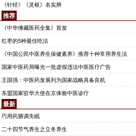
《针经》《灵枢》名实辨
强健身体，益寿延年。
推荐
咨询电话：
010-87876186
《中华佛藏医药全集》首发
红枣的5种最佳吃法
《中国公民中医养生保健素养》推荐十种常用养生法
国家中医药局曝光一批虚假违法中医医疗广告
王国强：中医药发展列为国家战略具备良机
东盟国家驻华大使在京体验中医诊疗
最新
巧用药膳调失眠
二十四节气养生之立冬养生