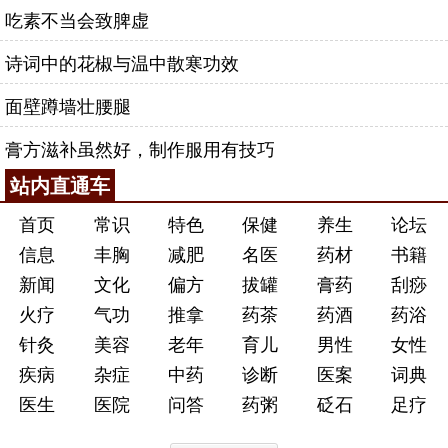
吃素不当会致脾虚
诗词中的花椒与温中散寒功效
面壁蹲墙壮腰腿
膏方滋补虽然好，制作服用有技巧
站内直通车
首页
常识
特色
保健
养生
论坛
信息
丰胸
减肥
名医
药材
书籍
新闻
文化
偏方
拔罐
膏药
刮痧
火疗
气功
推拿
药茶
药酒
药浴
针灸
美容
老年
育儿
男性
女性
疾病
杂症
中药
诊断
医案
词典
医生
医院
问答
药粥
砭石
足疗