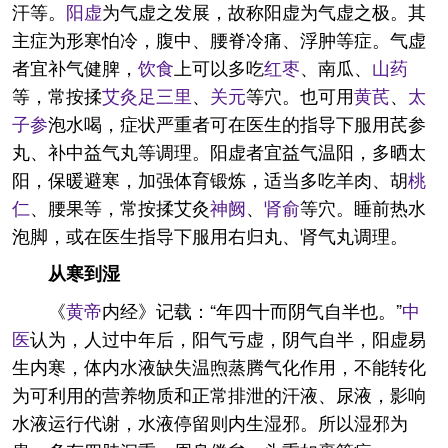
汗等。
阳虚
为气虚之发展，故称阳虚为气虚之极。其
主症为形寒怕冷，腹中、腰脊冷痛、浮肿等症。气虚
者宜补气健脾，
饮食
上可以多吃
红枣
、南瓜、
山药
等，常按揉
艾灸
足三里
、
关元
等穴。也可用
黄芪
、
太
子参
泡水喝，症状严重者可在医生的指导下服用芪参
丸、补中益气丸等调理。阳虚者宜益气温阳，多晒太
阳，保暖避寒，加强体育锻炼，适当多吃羊肉、胡
桃
仁
、腰果等，常按揉艾灸
神阙
、
肾俞
等穴。睡前热水
泡脚，或在医生指导下服用右归丸、肾气丸调理。
从寒到湿
《
黄帝
内经》记载：“年四十而阴气自半也。”
中
医
认为，人过中年后，阳气亏虚，阴气自半，阳虚易
生内寒，体内水液缺失温煦蒸腾气化作用，不能转化
为可利用的营养物质和正常排泄的汗液、尿液，影响
水液运行代谢，水液停留则内生湿邪。所以湿邪为