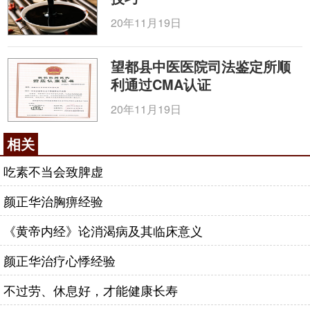
灸、泡脚等理疗法。或在医生指导下服用中药调理。
20年11月19日
从瘀到闭
望都县中医医院司法鉴定所顺
中医讲“初病在经，久病入络”，主要是说各种病
利通过CMA认证
证久治不愈，必定会由浅入深，由经入络，就会使得
气血闭塞不通而造成积滞、拥堵。临床可见头痛、眩
20年11月19日
晕、胸痹心痛，甚至因脑血管栓塞或出血而致偏瘫、
相关
失语等。这种状态一旦发生，说明身体状态已经很差
了，一定要及时治疗基础疾病。在此基础上，有慢性
吃素不当会致脾虚
疾病的人群，一定要戒烟酒，清淡饮食， 控制好血
颜正华治胸痹经验
压、血糖、血脂是关键，选择简单易行的有氧运动，
如跳舞、慢跑、太极拳等， 调畅情志，注重顺时
养
《黄帝内经》论消渴病及其临床意义
生
。
颜正华治疗心悸经验
另外，还可学一些简单的自我按摩法，如十指梳
头皮法、搓掌揉脸法、搓揉耳廓法等。通过不同手法
不过劳、休息好，才能健康长寿
的
经络
穴位按摩，可使经脉畅通，增强机体免疫力，