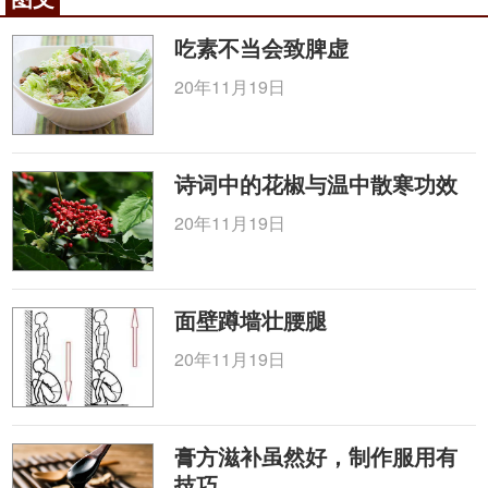
碍，表现为头昏胸闷、身重困倦等症状，容易诱发慢
性呼吸道疾病、水肿病、
肿瘤
等疾病。改善和缓解体
吃素不当会致脾虚
内壅滞状态，日常可以多吃柑橘、
山楂
、洋葱等。常
20年11月19日
按揉艾灸
阴陵泉
、三
阴交
等穴，建议在医生指导下服
用中药调理。
从滞到瘀
诗词中的花椒与温中散寒功效
由于体内血行滞缓和血液黏稠发展为凝滞瘀结而
20年11月19日
不散，成为凝血、死血，便是“瘀血”。临床上以舌
暗、有瘀点或瘀斑、疼痛夜甚或痛处不移、脉涩等为
表现特征。有研究表明，大多数肿瘤患者的血液处于
面壁蹲墙壮腰腿
高凝状态，血黏度增高有利于肿瘤细胞着床。因此，
如果日常有这个阶段的症状表现，一定要及时注意身
20年11月19日
体。如果再进展，可能会酿成大病。血瘀体质的人群
日常要保持精神舒畅，坚持运动，可饮用活血茶（
三
七
花15克、
玫瑰花
10克、
月季花
10克、
红花
5克），
膏方滋补虽然好，制作服用有
血瘀体质的人还可用
推拿
、
拔罐
、
刮痧
、放血、艾
技巧