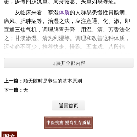
患，多有四肢沉重、周身倦怠、头重如裹等症。
从临床来看，寒湿
体质
的人群易患慢性胃肠病、
痛风、肥胖症等。治湿之法，应注意通、化、渗。即
宣通三焦气机，调理脾胃升降；用温、清、芳香法化
之；甘淡渗湿、清热利湿等。调理和改善这种体质，
运动必不可少，推荐快走、慢跑、五禽戏、八段锦
等。另外，起居要尽量避开潮湿，比如别淋雨、衣服
湿了及时换等。平时可多吃
木瓜
、
薏米
、
赤小豆
等食
↓展开全部内容
物，也可将
白豆蔻
、
砂仁
等加入饮食中做成药膳。还
可艾灸
中脘
、
丰隆
等穴。或在医生指导下服用四妙
上一篇：
顺天随时是养生的基本原则
丸、平胃散等。
下一篇：
无
从湿到滞
返回首页
湿邪黏腻重着， 易壅滞郁阻， 故其致病病机
以“滞”为特性，导致气血运行不利， 血脉凝涩， 瘀血
内生。瘀血滞于脏腑
经脉
使得机体代谢和循环产生障
图文