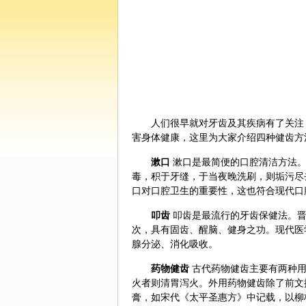
人们很早就对牙齿及其疾病有了关注，
害身体健康，这里为大家介绍四种健齿方
漱口
漱口是最简便的口腔清洁方法。
毒，积于牙缝，于当夜晚洗刷，则垢污尽
口对口腔卫生的重要性，这也符合现代口
叩齿
叩齿是最流行的牙齿
保健
法。
次，具有固齿、醒脑、健身之功。现代医
腺分泌、消化吸收。
药物健齿
古代药物健齿主要有两种用
火者则清胃泻火。外用药物健齿除了前文
膏，如宋代《太平圣惠方》中记载，以
柳