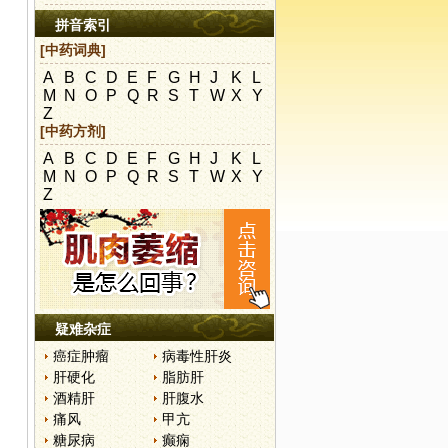
拼音索引
[中药词典]
A
B
C
D
E
F
G
H
J
K
L
M
N
O
P
Q
R
S
T
W
X
Y
Z
[中药方剂]
A
B
C
D
E
F
G
H
J
K
L
M
N
O
P
Q
R
S
T
W
X
Y
Z
疑难杂症
癌症肿瘤
病毒性肝炎
肝硬化
脂肪肝
胃
酒精肝
肝腹水
痛风
甲亢
糖尿病
癫痫