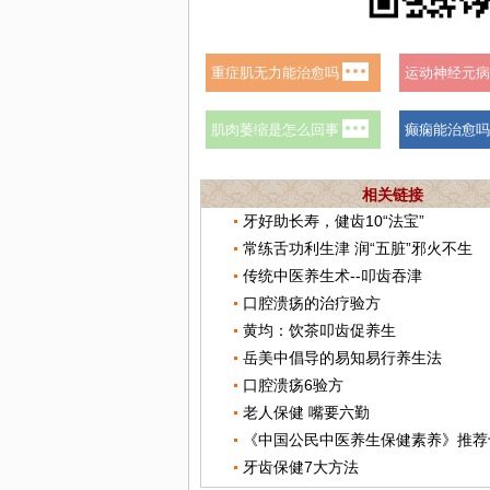
相关链接
牙好助长寿，健齿10“法宝”
常练舌功利生津 润“五脏”邪火不生
传统中医养生术--叩齿吞津
口腔溃疡的治疗验方
黄均：饮茶叩齿促养生
岳美中倡导的易知易行养生法
口腔溃疡6验方
老人保健 嘴要六勤
牙齿保健7大方法