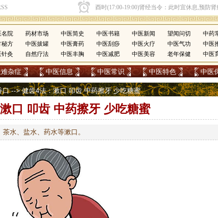
医名院
药材市场
中医简史
中医书籍
中医新闻
望闻问切
中药
方秘方
中医拔罐
中医膏药
中医刮痧
中医火疗
中医气功
中医
医针灸
自然疗法
中医丰胸
中医减肥
中医美容
老年保健
中医
疑难杂症
中医信息
中医常识
中医特色
中医
香口
--> 健齿4法：漱口 叩齿 中药擦牙 少吃糖蜜
漱口 叩齿 中药擦牙 少吃糖蜜
、茶水、盐水、药水等漱口。