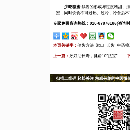
少吃糖蜜
龋齿的形成与过度嗜甜、滋
蜜，同时饮食不可过热、过冷，冷食后不
专家免费咨询热线：010-87876186(咨询时
本页关键字：
健齿方法
漱口
叩齿
中药擦
上一篇：
牙好助长寿，健齿10“法宝”
扫描二维码 轻松关注 您感兴趣的中医微