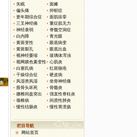
失眠
面瘫
偏头痛
抑郁症
更年期综合症
面肌痉挛
三叉神经痛
重症肌无力
神经衰弱
脊髓空洞症
白内障
青光眼
黄斑变性
眼底病变
黄斑裂孔
眼底出血
视神经萎缩
玻璃体浑浊
视网膜色素变性
心肌炎
白塞氏病
红斑狼疮
干燥综合征
硬皮病
风湿类风湿
坐骨神经痛
点击
股骨头坏死
骨髓炎
腰椎间盘突出
强直性脊柱炎
颈椎病
间质性肺炎
慢性结肠炎
慢性胃溃疡
栏目导航
网站首页