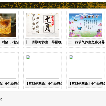
忌
、时痛，7款茶饮辩证用
十一月顺时养生：早卧晚起，保护阳气
二十四节气养生之春分养
论】6个经典名方，搞定一本伤寒论
【实战伤寒论】6个经典名方，搞定一本伤寒论
【实战伤寒论】6个经典
局