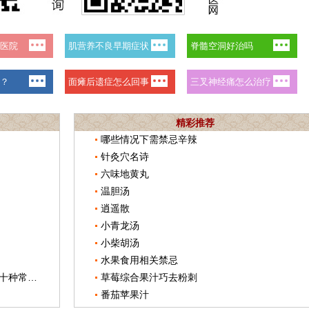
精彩推荐
哪些情况下需禁忌辛辣
针灸穴名诗
六味地黄丸
温胆汤
逍遥散
小青龙汤
小柴胡汤
水果食用相关禁忌
《中国公民中医养生保健素养》推荐十种常用养生法
草莓综合果汁巧去粉刺
番茄苹果汁