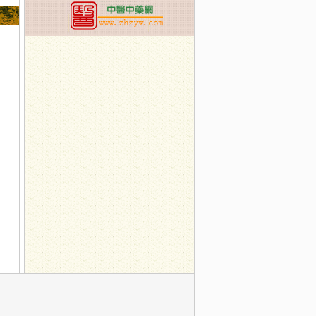
生
名方，搞定一本伤寒论