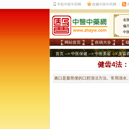
名
偏
中
网站首页
疾病大全
首页
-->
中医保健
-->
中医美容
-->
美齿
健齿4法：
漱口是最简便的口腔清洁方法。常用清水