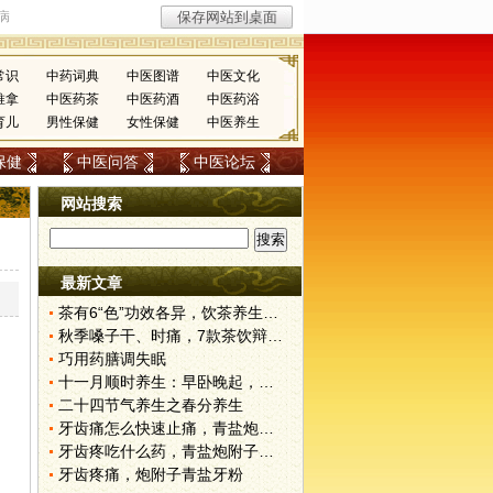
常识
中药词典
中医图谱
中医文化
推拿
中医药茶
中医药酒
中医药浴
育儿
男性保健
女性保健
中医养生
保健
中医问答
中医论坛
网站搜索
最新文章
茶有6“色”功效各异，饮茶养生寒温有宜忌
秋季嗓子干、时痛，7款茶饮辩证用
巧用药膳调失眠
十一月顺时养生：早卧晚起，保护阳气
二十四节气养生之春分养生
牙齿痛怎么快速止痛，青盐炮附子牙粉怎么用
牙齿疼吃什么药，青盐炮附子刷牙粉的用法
牙齿疼痛，炮附子青盐牙粉