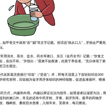
如甲骨文中就有“齿”“龋”等文字记载。俗话说“病从口入”，牙病会严重危
法。
常用清水、茶水、盐水、药水等漱口。东汉《金丹全书》记载：“
饮食
之
去，齿自不坏。”并指出：“晨漱不如夜漱，此善于养齿者。”充分体现了漱
腔卫生观念。
晋代名医
葛洪
曾推行“叩齿”（“坚齿”）术，即每天清晨上下齿轻轻叩击300
学研究表明，叩齿能兴奋牙周牙体组织的神经细胞，促进血液循环、唾液
药方式，内服和外用。内服以辨证论治为指导，如
肾虚
者以滋肾为治，
提到的漱口外，常见的还有中药牙粉、牙膏、刷牙剂等。最早的药物牙
枝
、槐树枝、
桑枝
煎水熬膏，入
细辛
末、芙蓉末，每日擦齿。