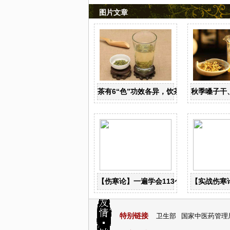
图片文章
茶有6“色”功效各异，饮茶养生寒温有宜
秋季嗓子干
【伤寒论】一遍学会113个古典经方！
【实战伤寒
特别链接
卫生部
国家中医药管理