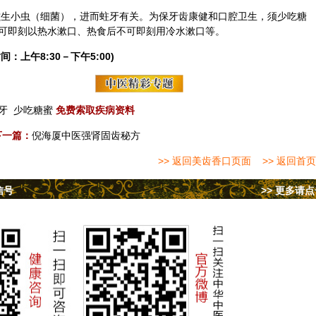
生小虫（细菌），进而蛀牙有关。为保牙齿康健和口腔卫生，须少吃糖
可即刻以热水漱口、热食后不可即刻用冷水漱口等。
间：上午8:30－下午5:00)
牙
少吃糖蜜
免费索取疾病资料
下一篇：
倪海厦中医强肾固齿秘方
>> 返回美齿香口页面
>> 返回首页
信号
>> 更多请