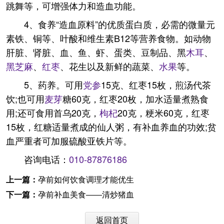
跳舞等，可增强体力和造血功能。
4、食养“造血原料”的优质蛋白质，必需的微量元
素铁、铜等、叶酸和维生素B12等营养食物。如动物
肝脏、肾脏、血、鱼、虾、蛋类、豆制品、黑
木耳
、
黑芝麻
、
红枣
、花生以及新鲜的蔬菜、
水果
等。
5、药养。可用
党参
15克、红枣15枚，煎汤代茶
饮;也可用
麦芽
糖60克，红枣20枚，加水适量煮熟食
用;还可食用首乌20克，
枸杞
20克，粳米60克，红枣
15枚，红糖适量煮成的仙人粥，有补血养血的功效;贫
血严重者可加服硫酸亚铁片等。
咨询电话：
010-87876186
上一篇：
孕前如何饮食调理才能优生
下一篇：
孕前补血美食――清炒猪血
返回首页