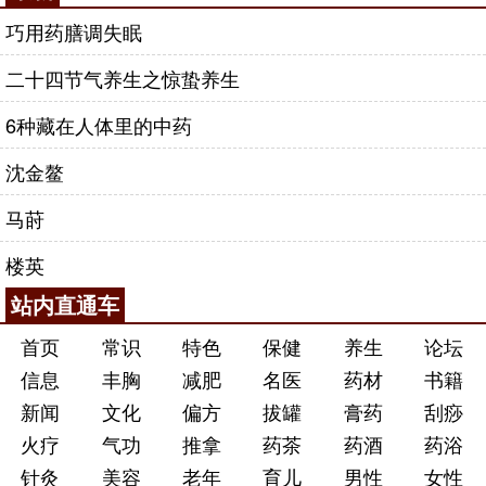
巧用药膳调失眠
二十四节气养生之惊蛰养生
6种藏在人体里的中药
沈金鳌
马莳
楼英
站内直通车
首页
常识
特色
保健
养生
论坛
信息
丰胸
减肥
名医
药材
书籍
新闻
文化
偏方
拔罐
膏药
刮痧
火疗
气功
推拿
药茶
药酒
药浴
针灸
美容
老年
育儿
男性
女性