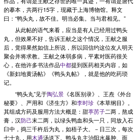
作品，有谓是王献之存世的唯一真迹，一有谓是唐代
的摹本，共两行15字，现藏于上海博物馆。释文
曰：“鸭头丸，故不佳。明当必集。当与君相见。”
从此帖的语气来看，应当是有人已经用过鸭头
丸，但效果不好，告诉王献之这个情况，王献之服
后，觉得果然如信上所说，所以回信约这位友人明天
聚会并将求教。王献之体弱多病，平素对医药很关
心，在他许多书法作品
中都
提到医药相关内容，如
《新妇地黄汤帖》《鸭头丸帖》，就是他的吃药琐
记。
“鸭头丸”见于
陶弘景
《名医别录》、王焘《外台
秘要》、严用和《济生方》和
李时珍
《本草纲目》。
其组成方药及服用方法大概是：甜
葶苈子
二两，熬成
膏，汉
防己
末二两，以绿头鸭血和头一只，同放入石
臼中，捣三千杵后为丸，如梧子大。－日三次，每次
七十丸，用
木通
汤送下。鸭头丸主治阳水暴肿、面