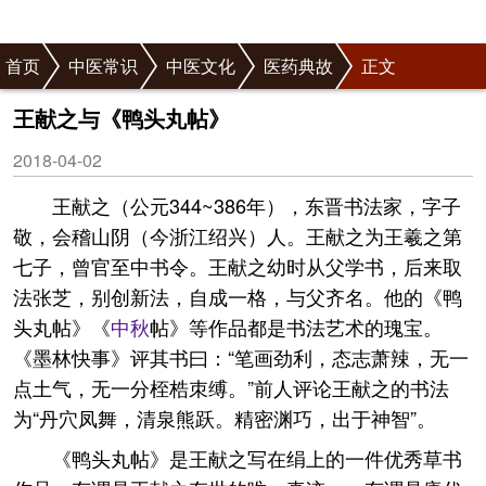
首页
中医常识
中医文化
医药典故
正文
王献之与《鸭头丸帖》
2018-04-02
王献之（公元344~386年），东晋书法家，字子
敬，会稽山阴（今浙江绍兴）人。王献之为王羲之第
七子，曾官至中书令。王献之幼时从父学书，后来取
法张芝，别创新法，自成一格，与父齐名。他的《鸭
头丸帖》《
中秋
帖》等作品都是书法艺术的瑰宝。
《墨林快事》评其书曰：“笔画劲利，态志萧辣，无一
点土气，无一分桎梏朿缚。”前人评论王献之的书法
为“丹穴凤舞，清泉熊跃。精密渊巧，出于神智”。
《鸭头丸帖》是王献之写在绢上的一件优秀草书