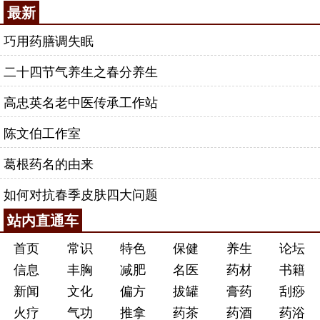
最新
巧用药膳调失眠
二十四节气养生之春分养生
高忠英名老中医传承工作站
陈文伯工作室
葛根药名的由来
如何对抗春季皮肤四大问题
站内直通车
首页
常识
特色
保健
养生
论坛
信息
丰胸
减肥
名医
药材
书籍
新闻
文化
偏方
拔罐
膏药
刮痧
火疗
气功
推拿
药茶
药酒
药浴