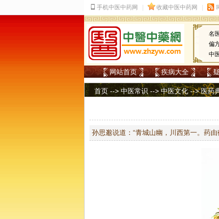
名
偏
中
网站首页
疾病大全
首页
-->
中医常识
-->
中医文化
-->
医药
孙思邈说道：“青城山幽，川西第一。药由