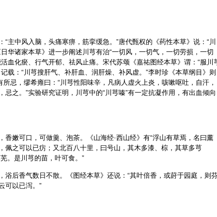
：“主中风入脑，头痛寒痹，筋挛缓急。”唐代甄权的《药性本草》说：“川
《日华诸家本草》进一步阐述川芎有治“一切风，一切气，一切劳损，一切
能活血化瘀、行气开郁、祛风止痛。宋代苏颂《嘉祐图经本草》谓：“服川
记载：“川芎搜肝气、补肝血、润肝燥、补风虚。”
李时珍
《本草纲目》则
亦有所忌，缪希雍曰：“川芎性阳味辛，凡病人虚火上炎，咳嗽呕吐，自汗，
，忌之。”实验研究证明，川芎中的“川芎嗪”有一定抗凝作用，有出血倾向
，香嫩可口，可做羹、泡茶。《山海经·西山经》有“浮山有草焉，名曰薰
，佩之可以已疠；又北百八十里，曰号山，其木多漆、棕，其草多芎
糜芜。是川芎的苗，叶可食。”
，浴后香气数日不散。《图经本草》还说：“其叶倍香，或莳于园庭，则
云可以已泻。”