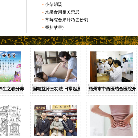
小柴胡汤
水果食用相关禁忌
草莓综合果汁巧去粉刺
番茄苹果汁
养生之春分养生
固精益肾三功法 日常起居均可做
梧州市中西医结合医院开