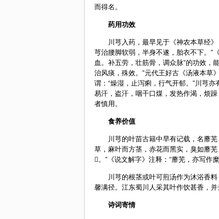
而得名。
药用功效
川芎入药，最早见于《
神农本草经
》
芎治腰脚软弱，半身不遂，胎衣不下。”
血。补五劳，壮筋骨，调众脉”的功效，
治风痰，殊效。”元代
王好古
《汤液本草》
谓：“燥湿，止泻痢，行气开郁。”川芎
易汗，盗汗，咽干口煤，发热作渴，烦躁
者慎用。
食养价值
川芎的叶苗古籍中早有记载，名蘼芜
草，麻叶而方茎，赤花而黑实，臭如蘼芜
。”《说文解字》注释：“蘼芜，亦写作
川芎的根茎或叶可煎汤作为沐浴香料
馨满径。江东蜀川人采其叶作饮甚香，并
诗词寄情