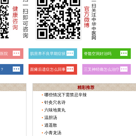
精彩推荐
哪些情况下需禁忌辛辣
针灸穴名诗
六味地黄丸
温胆汤
逍遥散
小青龙汤