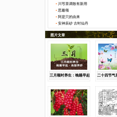
川芎茶调散有新用
思邈颂
阿是穴的由来
安神辰砂 古时仙丹
图片文章
三月顺时养生：晚睡早起 食甜养肝
二十四节气