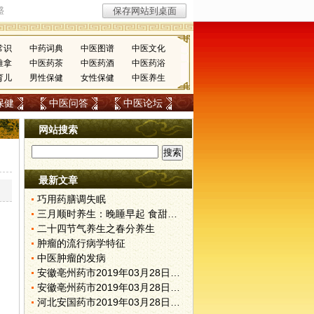
常识
中药词典
中医图谱
中医文化
推拿
中医药茶
中医药酒
中医药浴
育儿
男性保健
女性保健
中医养生
保健
中医问答
中医论坛
网站搜索
最新文章
巧用药膳调失眠
三月顺时养生：晚睡早起 食甜养肝
二十四节气养生之春分养生
肿瘤的流行病学特征
中医肿瘤的发病
安徽亳州药市2019年03月28日快讯
安徽亳州药市2019年03月28日快讯
河北安国药市2019年03月28日快讯