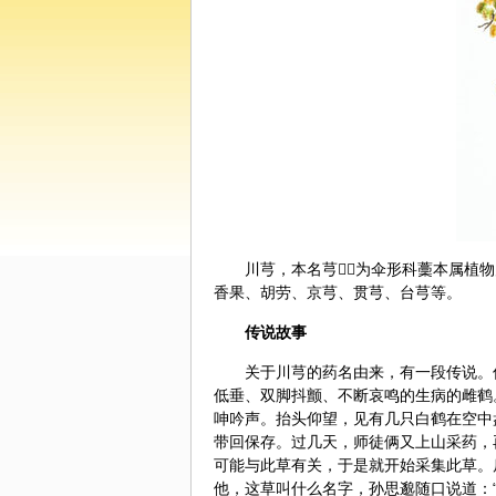
川芎
，本名芎，为伞形科藳本属植
香果、胡劳、京芎、贯芎、台芎等。
传说故事
关于川芎的药名由来，有一段传说。
低垂、双脚抖颤、不断哀鸣的生病的雌鹤
呻吟声。抬头仰望，见有几只白鹤在空中
带回保存。过几天，师徒俩又上山采药，
可能与此草有关，于是就开始采集此草。
他，这草叫什么名字，孙思邈随口说道：