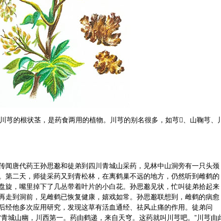
物川芎的根状茎，是药食两用的植物。川芎的别名很多，如芎、山鞠芎、
传闻唐代药王
孙思邈
和徒弟到四川青城山采药，见林中山洞旁有一只头颈
。第二天，师徒采药又到青松林，在离鹤巢不远的地方，仍然听到雌鹤的
盘旋，嘴里掉下了几丛带着叶片的小白花。孙思邈见状，忙叫徒弟拾起来
再走到洞前，见雌鹤已恢复健康，嬉戏如常。孙思邈联想到，雌鹤的病愈
后经他多次应用研究，发现这草有活血通经、祛风止痛的作用。徒弟问
“青城山幽，川西第一。药由鹤递，来自天穹。这药就叫川芎吧。”川芎由