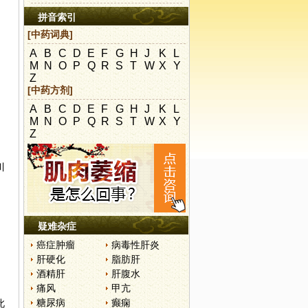
拼音索引
[中药词典]
A
B
C
D
E
F
G
H
J
K
L
M
N
O
P
Q
R
S
T
W
X
Y
Z
[中药方剂]
A
B
C
D
E
F
G
H
J
K
L
M
N
O
P
Q
R
S
T
W
X
Y
Z
川
疑难杂症
癌症肿瘤
病毒性肝炎
肝硬化
脂肪肝
酒精肝
肝腹水
痛风
甲亢
糖尿病
癫痫
此