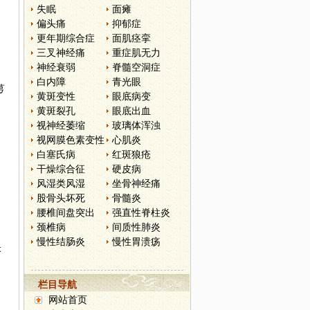
失眠
面瘫
偏头痛
抑郁症
更年期综合症
面肌痉挛
三叉神经痛
重症肌无力
神经衰弱
脊髓空洞症
白内障
青光眼
芎
黄斑变性
眼底病变
黄斑裂孔
眼底出血
视神经萎缩
玻璃体浑浊
视网膜色素变性
心肌炎
白塞氏病
红斑狼疮
干燥综合征
硬皮病
风湿类风湿
坐骨神经痛
股骨头坏死
骨髓炎
腰椎间盘突出
强直性脊柱炎
颈椎病
间质性肺炎
慢性结肠炎
慢性胃溃疡
芬
栏目导航
网站首页