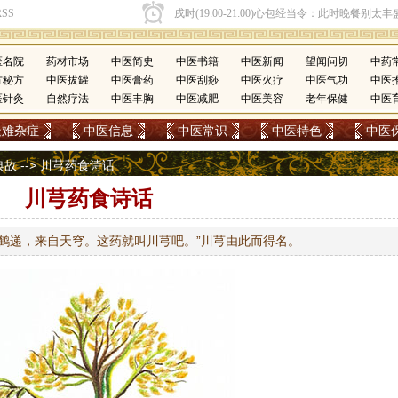
医名院
药材市场
中医简史
中医书籍
中医新闻
望闻问切
中药
方秘方
中医拔罐
中医膏药
中医刮痧
中医火疗
中医气功
中医
医针灸
自然疗法
中医丰胸
中医减肥
中医美容
老年保健
中医
疑难杂症
中医信息
中医常识
中医特色
中医
典故
--> 川芎药食诗话
川芎药食诗话
鹤递，来自天穹。这药就叫川芎吧。”川芎由此而得名。