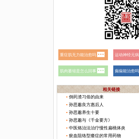
相关链接
倒药渣习俗的由来
孙思邈良方惠后人
孙思邈养生十要
孙思邈与《千金要方》
中医烙治法治疗慢性扁桃体炎
瘀血阻络型痿症的常用药物