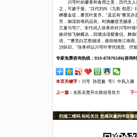
川芎叶的馨香和食用之美，历代文人
之，可掺于羹。”汉代刘向《九歌·怨思》
桞覆金堤，蘼芜叶复齐。”孟迟有“蘼芜亦
芳，御湿前堆药品良。时摘嫩苗烹赐茗，
兰蕙与芎”。宋代词人张孝祥对川芎叶
曲径惊飞蛱蝶丛，回塘冻湿鸳鸯侣。舞御
语。”“蘼芜白芷愁烟渚，曲琼细巻江南
沙际归。”张孝祥以川芎叶寄托情思、抒
专家免费咨询热线：010-87876186(咨询时
本页关键字：
川芎
孙思邈
芎
中风入脑
上一篇：
名医吴楚开出救祖母良方
下
扫描二维码 轻松关注 您感兴趣的中医微