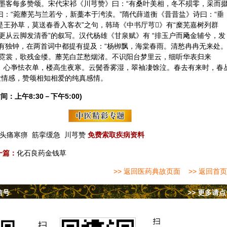
墨客每多赞颂。宋代宋祁《川芎赞》曰：“有
桑叶
美相，冬不殒零，采而
曰：“菀蘼芜与兰若兮，新藳本于洿渎。”隋代薛道衡《昔昔盐》诗曰：“垂
是王孙草，莫送春香入客衣”之句，韩琦《中书厅芎》有“糜芜嘉树列群
更从云脚发清香”的叙写。汉代杨雄《甘泉赋》有 “排玉户而飏金辅兮，发
情有独钟，在两首词
中都
提有提及：“杨栁飘，海棠春雨。清愁冉冉无来处
霓裳，歌残金缕。蘼芜
白芷
愁烟渚。不识阳台梦里云，细听华表
归来
雨。心亊怯衣单，楼高生夜寒。云鬓香雾湿，翠袖凄馀泣。春去有来时，春
发情感，赞颂相知相爱的纯真感情。
间：上午8:30－下午5:00)
头痛寒痹
筋挛缓急
川芎赞
免费索取疾病资料
一篇：
化石良药金钱草
>> 返回医药典故页面
>> 返回首页
信号
>> 更多请