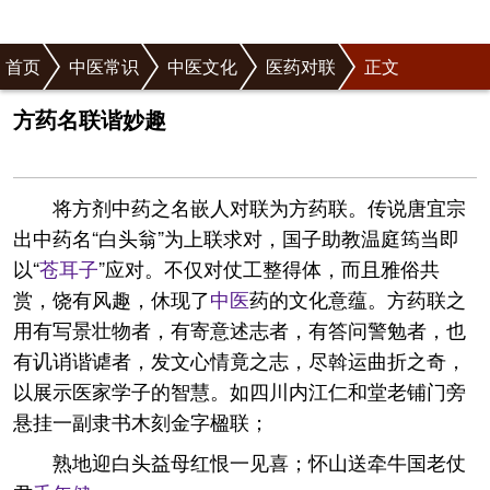
首页
中医常识
中医文化
医药对联
正文
方药名联谐妙趣
将方剂中药之名嵌人对联为方药联。传说唐宜宗
出中药名“白头翁”为上联求对，国子助教温庭筠当即
以“
苍耳子
”应对。不仅对仗工整得体，而且雅俗共
赏，饶有风趣，休现了
中医
药的文化意蕴。方药联之
用有写景壮物者，有寄意述志者，有答问警勉者，也
有讥诮谐谑者，发文心情竟之志，尽斡运曲折之奇，
以展示医家学子的智慧。如四川内江仁和堂老铺门旁
悬挂一副隶书木刻金字楹联；
熟地迎白头益母红恨一见喜；怀山送牵牛国老仗