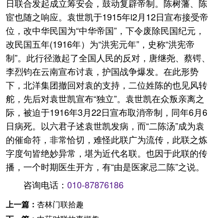
日联合发起成立筹安会，鼓动复辟帝制。陈树藩、陈
宦也随之响应。袁世凯于1915年l2月12日宣布接受帝
位，改中华民国为“中华帝国”，下令废除民国纪元，
改民国五年(1916年）为“洪宪元年”，史称“洪宪帝
制”。此行径激起了全国人民的反对，唐继尧、蔡锷、
李烈钧在云南宣布讨袁，护国战争爆发。在此形势
下，北洋集团撤回对袁的支持，二位姓陈的也见风转
舵，先后对袁世凯宣布“独立”。袁世凯在众叛亲离之
际，被迫于1916年3月22日宣布取消帝制，同年6月6
日病死。以六君子述袁世凯发病，而“二陈汤”成为袁
的催命符，非常恰切，难怪此联广为流传，此联之炼
字度句皆绝妙异常，堪为近代名联。也因于此联的传
播，一个时期医生开方，有“由是医家忌二陈”之说。
咨询电话：
010-87876186
上一篇：
杏林门联拾趣