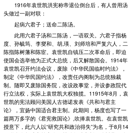
1916年袁世凯洪宪称帝退位倒台后，有人曾用汤
头做过一副对联：
起病六君子；送命二陈汤。
此用六君子汤和二陈汤，一语双关。六君子指杨
度、孙毓筠、李燮和、胡,瑛、刘师培和严复六人，二
陈指陈树藩和陈宦。袁世凯自镇压二次革命后，即迫
使国会选举他为正式大总统，后又解散国会。1914年
袁世凯召开约法会议，废除《中华民国临时约法》，
制定《中华民国约法》，改责任内阁制为总统独裁
制。随即又废除国务院，改设政事堂，并设参政院代
行立法权，实际上袁世凯大权独揽。11915年8月，袁
世凯的宪法顾问美国人古德诺发表《共和与君主
论》，宜扬中国适合君主制。此期间，杨度也写了一
篇两万多字的《君宪救国论》,吹捧袁世凯。在袁世凯
授意下，此六人以“研究共和政治得失”为名，于8月14