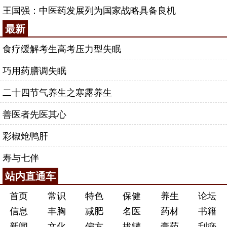
王国强：中医药发展列为国家战略具备良机
最新
食疗缓解考生高考压力型失眠
巧用药膳调失眠
二十四节气养生之寒露养生
善医者先医其心
彩椒炝鸭肝
寿与七伴
站内直通车
首页
常识
特色
保健
养生
论坛
信息
丰胸
减肥
名医
药材
书籍
新闻
文化
偏方
拔罐
膏药
刮痧