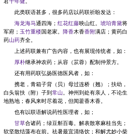
君
千年健
。
此类联语甚多，很多药店以药联祈盼发达：
海龙
海马
通四海；
红花
红藤
映山红。
琥珀
青黛
将
军府；
玉竹
重楼
国老家。
降香
木香
香附
满店；黄药白
药
山药
齐全。
上述药联兼有广告内容，也有展现传统者，如：
厚朴
继承神农药；从容（苁蓉）配制仲景方。
还有用药联弘扬医德医风者，如：
携老，青箱子背（贝）母过连桥（翘）；扶幼，
白头翁扶（附）子到
常山
。神州到处有亲人，不论生
地熟地；春风来时尽着花，但闻藿香木香。
也有以联语解说药性医理者，如；
甘草
合诸药；绿豆斛百毒。解表散寒麻桂当先；
软坚散结藻布在前。祛暑最宜清络饮；和解尤妙小柴