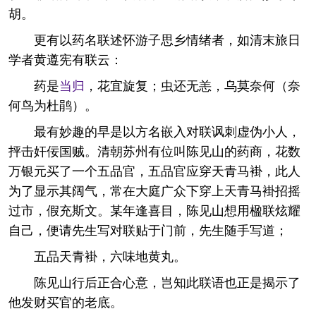
胡。
更有以药名联述怀游子思乡情绪者，如清末旅日
学者黄遵宪有联云：
药是
当归
，花宜旋复；虫还无恙，乌莫奈何（奈
何鸟为杜鹃）。
最有妙趣的早是以方名嵌入对联讽刺虚伪小人，
抨击奸佞国贼。清朝苏州有位叫陈见山的药商，花数
万银元买了一个五品官，五品官应穿天青马褂，此人
为了显示其阔气，常在大庭广众下穿上天青马褂招摇
过市，假充斯文。某年逢喜目，陈见山想用楹联炫耀
自己，便请先生写对联贴于门前，先生随手写道；
五品天青褂，六味地黄丸。
陈见山行后正合心意，岂知此联语也正是揭示了
他发财买官的老底。